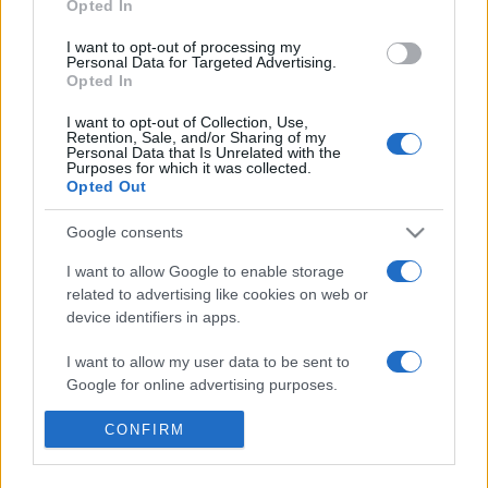
Opted In
a díjkiosztó szezon kellős közepén kerül a mozikba.
Spielbergtől legutóbb a
West Side Story
t láthatta a
I want to opt-out of processing my
Personal Data for Targeted Advertising.
közönség, amelyet hét Oscar-díjra jelöltek, és egyik sztárja,
Opted In
Ariana DeBose el is nyerte a legjobb női mellékszereplőnek
I want to opt-out of Collection, Use,
járó díjat.
Retention, Sale, and/or Sharing of my
Personal Data that Is Unrelated with the
Purposes for which it was collected.
Opted Out
Google consents
I want to allow Google to enable storage
HÍREK
STEVEN SPIELBERG
VILÁG
related to advertising like cookies on web or
device identifiers in apps.
MEGOSZTÁS
I want to allow my user data to be sent to
Google for online advertising purposes.
I want to allow Google to send me
CONFIRM
personalized advertising.