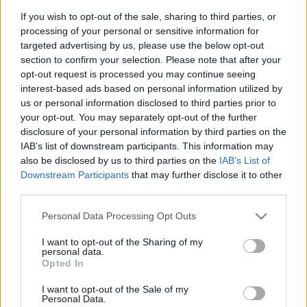
A
The Fablemans
című, a felnőtté
If you wish to opt-out of the sale, sharing to third parties, or
válásról szóló film Spielberg
processing of your personal or sensitive information for
targeted advertising by us, please use the below opt-out
gyermekkorát és a szüleivel való
section to confirm your selection. Please note that after your
kapcsolatát idézi fel.
opt-out request is processed you may continue seeing
interest-based ads based on personal information utilized by
A produkcióban Gabriel LaBelle alakítja a feltörekvő fiatal
us or personal information disclosed to third parties prior to
your opt-out. You may separately opt-out of the further
filmrendezőt. Michelle Williams Spielberg édesanyját, Paul
disclosure of your personal information by third parties on the
Dano az édesapját játssza, Seth Rogen pedig egy nagybácsi
IAB’s list of downstream participants. This information may
szerepét kapta. A filmet rendező Spielberg Tony Kushnerrel
also be disclosed by us to third parties on the
IAB’s List of
Downstream Participants
that may further disclose it to other
közösen írta a forgatókönyvet, és Kushnerrel, valamint
third parties.
Kristie Macosko Kriegerrel együtt producerként is dolgozik
Please note that this website/app uses one or more Google
Personal Data Processing Opt Outs
rajta.
services and may gather and store information including but
not limited to your visit or usage behaviour. You may click to
I want to opt-out of the Sharing of my
personal data.
Spielberg produkciós cége, az Amblin korábban többéves
grant or deny consent to Google and its third-party tags to
Opted In
use your data for below specified purposes in below Google
forgalmazási és marketinges együttműködési
consent section.
I want to opt-out of the Sale of my
megállapodást kötött a Universal céggel. A
The Fablemans
Personal Data.