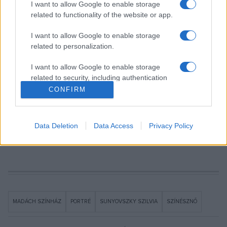
I want to allow Google to enable storage
2013-ban érdemes művész lett, 2016-ban a Magyar
related to functionality of the website or app.
Érdemrend tisztikereszt polgári tagozat kitüntetést vehette
I want to allow Google to enable storage
át. 2020-ban Kossuth-díjat kapott „Magyarország számára
related to personalization.
kivételesen értékes művészi pályafutása során nyújtott
feledhetetlen színházi, televíziós és filmes alakításai,
I want to allow Google to enable storage
related to security, including authentication
valamint a magyar irodalom klasszikusait magas színvonalon
functionality and fraud prevention, and other
CONFIRM
tolmácsoló kultúraközvetítő tevékenysége elismeréseként”.
user protection.
Nyitókép: Sunyovszky Szilvia a Hogy volt?! című tv-műsor
Data Deletion
Data Access
Privacy Policy
felvételén 2020-ban. Fotó: MTVA/Zih Zsolt
MADÁCH SZÍNHÁZ
PORTRÉ
SUNYOVSZKY SZILVIA
SZÍNÉSZNŐ