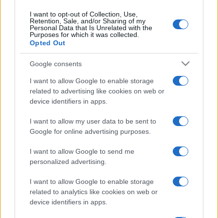
A színjátszástól az 1990-es években vonult
I want to opt-out of Collection, Use,
vissza és a diplomácia színpadára lépve
Retention, Sale, and/or Sharing of my
1991-től 1995-ig a pozsonyi Magyar
Personal Data that Is Unrelated with the
Purposes for which it was collected.
Kulturális Intézet igazgatója volt.
Opted Out
1989–1999 között a Drogmentes Élet Nemzetközi
Google consents
Alapítvány kuratóriumának elnöke, 1996–1998 között a
I want to allow Google to enable storage
Határon Túli Magyarok Hivatalának főtanácsosa, 1998–
related to advertising like cookies on web or
device identifiers in apps.
2000 között a Magyarországért Alapítvány, 2004-től a
Polgári Hermina Alapítvány kuratóriumának elnöke, 2003-tól
I want to allow my user data to be sent to
két évig a Fidesz civil kapcsolatainak ápolásáért felelős
Google for online advertising purposes.
elnöki tanácsos volt. A színművészettel is kapcsolatban
I want to allow Google to send me
maradt, felolvasásaival járult hozzá a Vakok Intézete
personalized advertising.
hangoskönyvtárának bővítéséhez. Életútjáról 2013-ban
I want to allow Google to enable storage
megjelent
Csak semmi titok!
című könyvében számolt be.
related to analytics like cookies on web or
device identifiers in apps.
Sunyovszky Szilviát 1986-ban Jászai Mari-díjjal tüntették ki,