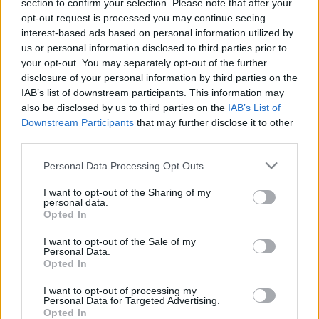
section to confirm your selection. Please note that after your
bemutatott komédiája, a
Mirandolina
hősnője. Egy évvel
opt-out request is processed you may continue seeing
később visszatért Budapestre, a Madách Színházban Lady
interest-based ads based on personal information utilized by
us or personal information disclosed to third parties prior to
Anna szerepe várta a
III. Richárd
ban.
your opt-out. You may separately opt-out of the further
disclosure of your personal information by third parties on the
Az itt eltöltött közel két évtized alatt egy sor kiváló
IAB’s list of downstream participants. This information may
also be disclosed by us to third parties on the
IAB’s List of
szerepben tündökölt, volt többek közt Éva Sarkadi Imre
Downstream Participants
that may further disclose it to other
Elveszett paradicsom
, Sue Arthur Miller
Édes fiaim
című
third parties.
drámájában, Elmira a
Tartuffe
című Molière-darabban,
Please note that this website/app uses one or more Google
Personal Data Processing Opt Outs
Laszkarisz Mária
A meráni fiú
című Szabó Magda-műben és
services and may gather and store information including but
francia királylány a
Lóvátett lovago
k című Shakespeare-
not limited to your visit or usage behaviour. You may click to
I want to opt-out of the Sharing of my
personal data.
grant or deny consent to Google and its third-party tags to
vígjátékban. A filmekben és a televízióban is gyakran feltűnt,
Opted In
use your data for below specified purposes in below Google
így egyebek között a
Gyula vitéz télen-nyáron
, a
Fuss,
consent section.
I want to opt-out of the Sale of my
hogy utolérjenek
, az
Ártatlan gyilkosok
, a
Fekete
Personal Data.
Opted In
gyémántok
, a
Csak semmi pánik
és a
Míg új a szerelem
című alkotásokban.
I want to opt-out of processing my
Personal Data for Targeted Advertising.
Opted In