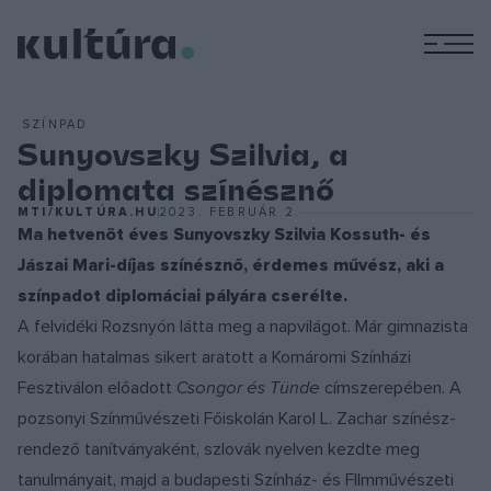
M
SZÍNPAD
Sunyovszky Szilvia, a
diplomata színésznő
MTI/KULTÚRA.HU
2023. FEBRUÁR 2.
Ma hetvenöt éves Sunyovszky Szilvia Kossuth- és
Jászai Mari-díjas színésznő, érdemes művész, aki a
színpadot diplomáciai pályára cserélte.
A felvidéki Rozsnyón látta meg a napvilágot. Már gimnazista
korában hatalmas sikert aratott a Komáromi Színházi
Fesztiválon előadott
Csongor és Tünde
címszerepében. A
pozsonyi Színművészeti Főiskolán Karol L. Zachar színész-
rendező tanítványaként, szlovák nyelven kezdte meg
tanulmányait, majd a budapesti Színház- és FIlmművészeti