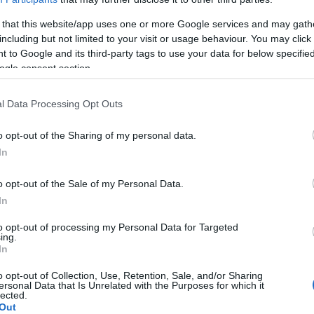
 that this website/app uses one or more Google services and may gath
t másfél év legkeresettebb és legtöbb országba eladott magyar
including but not limited to your visit or usage behaviour. You may click 
 to Google and its third-party tags to use your data for below specifi
nyolországban, Kanadában több díjat nyert a legnépszerűbb zsáne
ogle consent section.
 török és orosz forgalmazóknak is értékesítette Európában, amellett
okra, az Egyesült Államokra és Kanadára is megvásárolták helyi fo
l Data Processing Opt Outs
o opt-out of the Sharing of my personal data.
In
ány időszaka alatt játszódó
Post Mortem
alkotóit tavaly a legtöb
k zsűrije. A Szupermodern Stúdió gyártásában készült mozi prod
o opt-out of the Sale of my Personal Data.
tem
az NFI streaming platformján, a Filmión is látható.
In
to opt-out of processing my Personal Data for Targeted
ing.
In
o opt-out of Collection, Use, Retention, Sale, and/or Sharing
ersonal Data that Is Unrelated with the Purposes for which it
lected.
Out