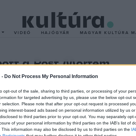
T
VIDEÓ
HAJÓGYÁR
MAGYAR KULTÚRA M
apott a Post Mortem
e Horrorfilm Fesztiválon. A Bergendy Péter rendezésében, Klem Vi
 -
Do Not Process My Personal Information
.
to opt-out of the sale, sharing to third parties, or processing of your per
formation for targeted advertising by us, please use the below opt-out s
ett a svájci Bruggban április végén tartott szemlén, ennek kösz
r selection. Please note that after your opt-out request is processed y
tézet szerdán.
eing interest-based ads based on personal information utilized by us or
disclosed to third parties prior to your opt-out. You may separately opt-
losure of your personal information by third parties on the IAB’s list of
rrorant Filmfesztiválon versenyez, ahol a szervezők nem csupán 
. This information may also be disclosed by us to third parties on the
IA
Participants
that may further disclose it to other third parties.