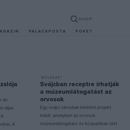
SHOP
AGAZIN
PALACKPOSTA
POKET
MŰVÉSZET
zslója
Svájcban receptre írhatják
a múzeumlátogatást az
orvosok
6-án
Egy svájci városban kísérleti projekt
l-díjas
indult, amelyben az orvosok
 A
múzeumlátogatást és közparkban tett
vérei, A