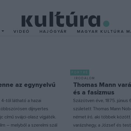
T
VIDEÓ
HAJÓGYÁR
MAGYAR KULTÚRA M
PORTRÉ
IRODALOM
lenne az egynyelvű
Thomas Mann vará
és a fasizmus
-től látható a hazai
Százötven éve, 1875. június 
többszörösen díjnyertes
született Thomas Mann Nobe
jc című svájci-olasz vígjáték.
német író, aki többek között
film – melyből a szerelmi szál
varázshegy, a József és test