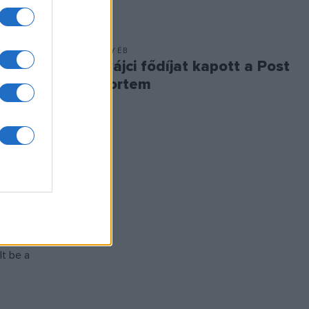
EGYÉB
a
Svájci fődíjat kapott a Post
vi
Mortem
adás egy
 néhány
a
ti Művészeti
enko
t be a