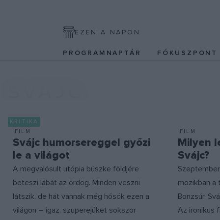
EZEN A NAPON
PROGRAMNAPTÁR
FÓKUSZPON
SVÁJC
KRITIKA
FILM
FILM
Svájc humorsereggel győzi
Milyen 
le a világot
Svájc?
A megvalósult utópia büszke földjére
Szeptember 4
beteszi lábát az ördög. Minden veszni
mozikban a 
látszik, de hát vannak még hősök ezen a
Bonzsúr, Svá
világon – igaz, szuperejüket sokszor
Az ironikus 