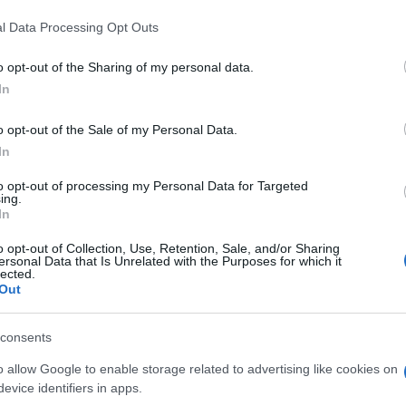
t, amelynek kikiáltási ára
l Data Processing Opt Outs
k (333 millió forint) volt,
 licitharc után egy európai
o opt-out of the Sharing of my personal data.
olta meg.
In
o opt-out of the Sale of my Personal Data.
In
EGYÉB
műemlékegyüttest
Svájc visszaadott
to opt-out of processing my Personal Data for Targeted
odeni-tó
Bolíviának három 
ing.
In
onehenge-ként emlegetett
Az átadási ünnepségen Cari
o opt-out of Collection, Use, Retention, Sale, and/or Sharing
ttes funkciója egyelőre
Durand, a genfi Néprajzi Mú
ersonal Data that Is Unrelated with the Purposes for which it
lected.
ók számára is kérdéses.
igazgatója hangsúlyozta, a v
Out
etikai gesztust tesz azzal, h
emberi maradványokat vissza
consents
jogos tulajdonosaiknak, min
o allow Google to enable storage related to advertising like cookies on
2014-ben ezt már megtette 
evice identifiers in apps.
(új-zélandi) maori nép kérésé