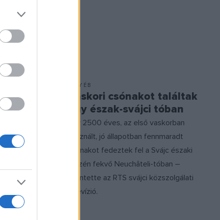
EGYÉB
Vaskori csónakot találtak
múmiát
egy észak-svájci tóban
ne Ayélé
Egy 2500 éves, az első vaskorban
zeum (MEG)
használt, jó állapotban fennmaradt
áros „fontos
csónakot fedeztek fel a Svájc északi
ogy az
részén fekvő Neuchâteli-tóban –
szolgáltatja
jelentette az RTS svájci közszolgálati
t ahogyan
televízió.
az aotearoai
re”.