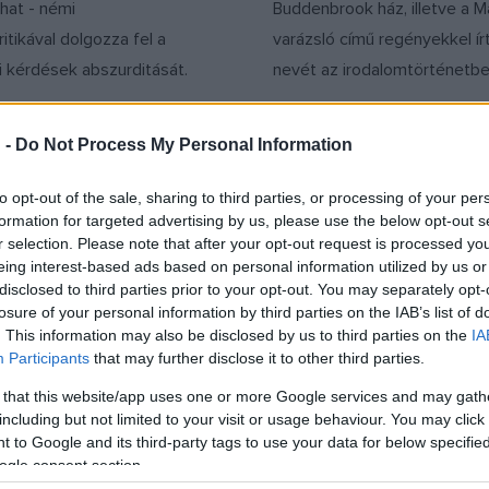
hat - némi
Buddenbrook ház, illetve a M
itikával dolgozza fel a
varázsló című regényekkel ír
ai kérdések abszurditását.
nevét az irodalomtörténetbe
 -
Do Not Process My Personal Information
MŰVÉSZET
to opt-out of the sale, sharing to third parties, or processing of your per
tmillió svájci
Ezúttal hitelesítet
formation for targeted advertising by us, please use the below opt-out s
 kelt el egy Brutus
alpesi kürtölés Gui
r selection. Please note that after your opt-out request is processed y
val díszített
világrekordját
eing interest-based ads based on personal information utilized by us or
nz
disclosed to third parties prior to your opt-out. You may separately opt-
Ezernél több alpesi kürtös áll
losure of your personal information by third parties on the IAB’s list of
 számító, Brutus képmásával
rekordot a világ legnagyobb 
. This information may also be disclosed by us to third parties on the
IA
ai aranypénz kelt el 1,83
zenekarával egy svájci mező
Participants
that may further disclose it to other third parties.
frankért (810 millió forintért)
szombaton az alpesi állam
 that this website/app uses one or more Google services and may gath
én egy genfi árverésen –
jódliegyesülete.
including but not limited to your visit or usage behaviour. You may click 
eladást szervező
 to Google and its third-party tags to use your data for below specifi
ogle consent section.
 Genevensis árverési ház.