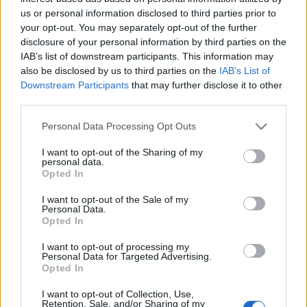
fesztiválozókat a "vízparttól néhány méterre".
us or personal information disclosed to third parties prior to
your opt-out. You may separately opt-out of the further
disclosure of your personal information by third parties on the
IAB’s list of downstream participants. This information may
Az idei fesztiválon több mint 160 magyar zenekar és előadó
also be disclosed by us to third parties on the
IAB’s List of
lép színpadra. A fellépők névsorára a látogatók
Downstream Participants
that may further disclose it to other
szavazhattak, a legtöbb szavazat a Tankcsapdára, a Roadra,
third parties.
a Depresszióra, a Quimbyre, a 30Y-ra, valamint az Alvin és a
Please note that this website/app uses one or more Google
Personal Data Processing Opt Outs
Mókusokra érkezett. Részletes programot február végére
services and may gather and store information including but
not limited to your visit or usage behaviour. You may click to
I want to opt-out of the Sharing of my
ígértek a szervezők.
personal data.
grant or deny consent to Google and its third-party tags to
Opted In
use your data for below specified purposes in below Google
consent section.
I want to opt-out of the Sale of my
Personal Data.
Opted In
PROGRAM
I want to opt-out of processing my
Personal Data for Targeted Advertising.
MEGOSZTÁS
Opted In
I want to opt-out of Collection, Use,
Retention, Sale, and/or Sharing of my