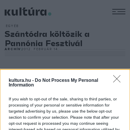
M
EGYÉB
Szántódra költözik a
Pannónia Fesztivál
ARCHÍV
2012. FEBRUÁR 14.
kultura.hu -
Do Not Process My Personal
(MTI) A Pannónia Fesztivált a pünkösdi hosszú hétvégén,
Information
május 24. és 27. között rendezik meg Szántódpusztán.
Mázló Imre
elmondta: az idén hatodik alkalommal
If you wish to opt-out of the sale, sharing to third parties, or
processing of your personal or sensitive information for
megrendezendő fesztiválra mintegy 70 ezer embert várnak.
targeted advertising by us, please use the below opt-out
Az új helyszín kapcsán kiemelte: a korábbihoz képest sokkal
section to confirm your selection. Please note that after your
jobb infrastruktúra, több sátor- és parkolóhely várja majd a
opt-out request is processed you may continue seeing
interest-based ads based on personal information utilized by