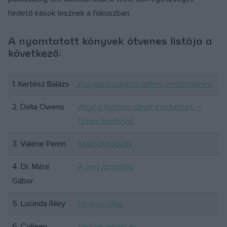
hirdető írások lesznek a fókuszban.
A nyomtatott könyvek ötvenes listája a
következő:
1. Kertész Balázs
Közgazdaságtan lelkes amatőröknek
2. Delia Owens
Ahol a folyami rákok énekelnek –
filmes borítóval
3. Valérie Perrin
Másodvirágzás
4. Dr. Máté
A test lázadása
Gábor
5. Lucinda Riley
Helena titka
6. Colleen
Velünk véget ér