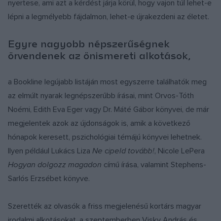
nyertese, ami azt a kérdést járja körül, hogy vajon túl lehet-e
lépni a legmélyebb fájdalmon, lehet-e újrakezdeni az életet.
Egyre nagyobb népszerűségnek
örvendenek az önismereti alkotások,
a Bookline legújabb listáján most egyszerre találhatók meg
az elmúlt nyarak legnépszerűbb írásai, mint Orvos-Tóth
Noémi, Edith Eva Eger vagy Dr. Máté Gábor könyvei, de már
megjelentek azok az újdonságok is, amik a következő
hónapok keresett, pszichológiai témájú könyvei lehetnek.
Ilyen például Lukács Liza
Ne cipeld tovább!
, Nicole LePera
Hogyan dolgozz magadon
című írása, valamint Stephens-
Sarlós Erzsébet könyve.
Szerették az olvasók a friss megjelenésű kortárs magyar
irodalmi alkotásokat, a szeptemberben Visky András és