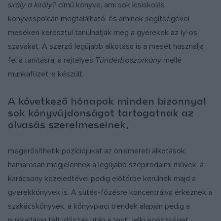
sirály a király?
című könyve, ami sok kisiskolás
könyvespolcán megtalálható, és aminek segítségével
meséken keresztül tanulhatják meg a gyerekek az ly-os
szavakat. A szerző legújabb alkotása is a mesét használja
fel a tanításra, a rejtélyes
Tündérboszorkány
mellé
munkafüzet is készült.
A következő hónapok minden bizonnyal
sok könyvújdonságot tartogatnak az
olvasás szerelmeseinek,
megerősíthetik pozíciójukat az önismereti alkotások,
hamarosan megjelennek a legújabb szépirodalmi művek, a
karácsony közeledtével pedig előtérbe kerülnek majd a
gyerekkönyvek is. A sütés-főzésre koncentrálva érkeznek a
szakácskönyvek, a könyvpiaci trendek alapján pedig a
pukkadásig telt időszak után a testi, lelki egészséget