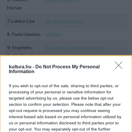
Hoover
7. Lukács Liza
Ne cipeld tovább!
8. Paula Hawkins
Vakfolt
9. Stephens-
A Stephens-Sarlós-program
Sarlós Erzsébet
kultura.hu -
Do Not Process My Personal
10. Edith Eva
A döntés
Information
Eger
If you wish to opt-out of the sale, sharing to third parties, or
11. Visky András
Kitelepítés
processing of your personal or sensitive information for
targeted advertising by us, please use the below opt-out
12. Daniel Silva
A csellista
section to confirm your selection. Please note that after your
opt-out request is processed you may continue seeing
13. Sarah Pearse
interest-based ads based on personal information utilized by
A pihenőhely
us or personal information disclosed to third parties prior to
your opt-out. You may separately opt-out of the further
14. Tim Marshall
A földrajz hatalma