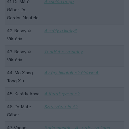
41. Dr. Máté
A család ereje
Gábor, Dr.
Gordon Neufeld
42. Bosnyák
A sirály a király?
Viktória
43. Bosnyák
Tündérboszorkány
Viktória
44. Mo Xiang
Az égi hivatalnok áldása 4.
Tong Xiu
45. Karády Anna
A füredi gyermek
46. Dr. Máté
Szétszórt elmék
Gábor
47. Vadadi
Barkamesék – Az erdei szülinap