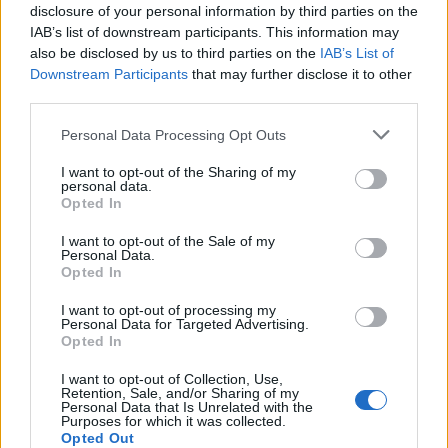
disclosure of your personal information by third parties on the
IAB’s list of downstream participants. This information may
15. Elif Shafak
Az eltűnt fák szigete
also be disclosed by us to third parties on the
IAB’s List of
Downstream Participants
that may further disclose it to other
16. Pogátsa
A globális elit
third parties.
Zoltán
Please note that this website/app uses one or more Google
Personal Data Processing Opt Outs
services and may gather and store information including but
17. Orvos-Tóth
Szabad akarat
not limited to your visit or usage behaviour. You may click to
I want to opt-out of the Sharing of my
Noémi
personal data.
grant or deny consent to Google and its third-party tags to
Opted In
use your data for below specified purposes in below Google
18. Philippa
Sötét vizeken
consent section.
I want to opt-out of the Sale of my
Personal Data.
Gregory
Opted In
19. Jean Raspail
Szentek Tábora
I want to opt-out of processing my
Personal Data for Targeted Advertising.
Opted In
20. Nicole
Hogyan dolgozz magadon
LePera
I want to opt-out of Collection, Use,
Retention, Sale, and/or Sharing of my
Personal Data that Is Unrelated with the
21. Kondor
Második magyar köztársaság
Purposes for which it was collected.
Opted Out