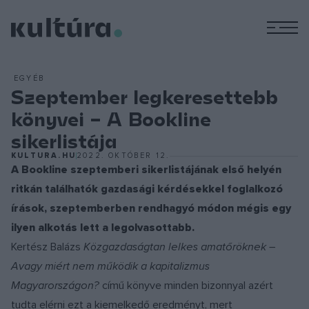
M
EGYÉB
Szeptember legkeresettebb
könyvei – A Bookline
sikerlistája
KULTURA.HU
2022. OKTÓBER 12.
A Bookline szeptemberi sikerlistájának első helyén
ritkán találhatók gazdasági kérdésekkel foglalkozó
írások, szeptemberben rendhagyó módon mégis egy
ilyen alkotás lett a legolvasottabb.
Kertész Balázs
Közgazdaságtan lelkes amatőröknek –
Avagy miért nem működik a kapitalizmus
Magyarországon?
című könyve minden bizonnyal azért
tudta elérni ezt a kiemelkedő eredményt, mert