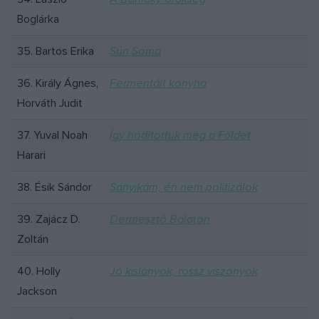
Boglárka
35. Bartos Erika
Sün Soma
36. Király Ágnes,
Fermentált konyha
Horváth Judit
37. Yuval Noah
Így hódítottuk meg a Földet
Harari
38. Ésik Sándor
Sanyikám, én nem politizálok
39. Zajácz D.
Dermesztő Balaton
Zoltán
40. Holly
Jó kislányok, rossz viszonyok
Jackson