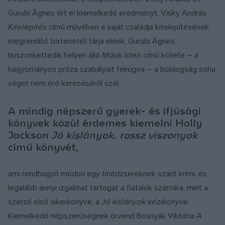
Gurubi Ágnes ért el kiemelkedő eredményt. Visky András
Kitelepítés
című művében a saját családja kitelepítésének
megrendítő történetét tárja elénk, Gurubi Ágnes
huszonkettedik helyen álló
Másik isten
című kötete – a
hagyományos próza szabályait felrúgva – a boldogság soha
véget nem érő kereséséről szól.
A mindig népszerű gyerek- és ifjúsági
könyvek közül érdemes kiemelni Holly
Jackson
Jó kislányok, rossz viszonyok
című könyvét,
ami rendhagyó módon egy tinédzsereknek szánt krimi, és
legalább annyi izgalmat tartogat a fiatalok számára, mint a
szerző első sikerkönyve, a
Jó kislányok kézikönyve
.
Kiemelkedő népszerűségnek örvend Bosnyák Viktória
A