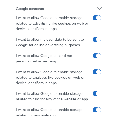
Vilmos
Google consents
22. Gurubi
Másik isten
I want to allow Google to enable storage
Ágnes
related to advertising like cookies on web or
device identifiers in apps.
23. Anne L.
Keserűen édes
Green
I want to allow my user data to be sent to
Google for online advertising purposes.
24. John Paget
Magyarország és Erdély
I want to allow Google to send me
personalized advertising.
25. Náray
Anyám szerint
Tamás
I want to allow Google to enable storage
related to analytics like cookies on web or
26. Ian Gittins
Depeche Mode
device identifiers in apps.
27. Colleen
Ugly Love – Csúf szerelem
I want to allow Google to enable storage
related to functionality of the website or app.
Hoover
I want to allow Google to enable storage
28. Magyar
A magyar helyesírás szabályai
related to personalization.