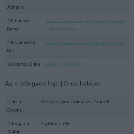
Adrienn
48. Rhonda
A Titok – Szeretet, egészség és pénz
Byrne
– Mesterkurzus
49. Catherine
Jane Austen és a szavak művészete
Bell
50. Bartos Erika
Milla, a hóbogár
Az e-könyvek top 10-es listája:
1. Delia
Ahol a folyami rákok énekelnek
Owens
2. Pogátsa
A globális elit
Zoltán