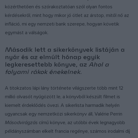
közérthetően és szórakoztatóan szól olyan fontos
kérdésekről, mint hogy mikor jó ötlet az árstop, mitől nő az
infláció, mi egy nemzeti bank szerepe, hogyan követik
egymást a válságok.
Második lett a sikerkönyvek listáján a
nyár és az elmúlt hónap egyik
legkeresettebb könyve, az
Ahol a
folyami rákok énekelnek
.
A titokzatos lápi lány története világszerte több mint 12
millió olvasót nyűgözött le, a könyvből készült filmet is
kiemelt érdeklődés övezi. A sikerlista harmadik helyén
ugyancsak egy nemzetközi sikerkönyv áll, Valérie Perrin
Másodvirágzás
című könyve, az utóbbi évek legnagyobb
példányszámban elkelt francia regénye, számos irodalmi díj