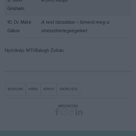
9. John
A bíró listája
Grisham
10. Dr. Máté
A test lázadása – Ismerd meg a
Gábor
stresszbetegségeket
Nyitókép: MTI/Balogh Zoltán
BOOKLINE
HÍREK
KÖNYV
SIKERLISTA
MEGOSZTÁS