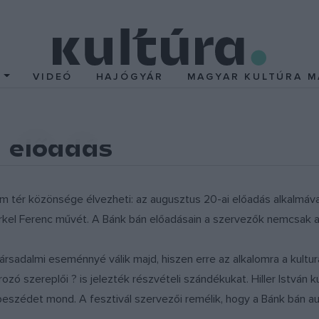
T
VIDEÓ
HAJÓGYÁR
MAGYAR KULTÚRA M
 előadás
m tér közönsége élvezheti: az augusztus 20-ai előadás alkalmáv
rkel Ferenc művét. A Bánk bán előadásain a szervezők nemcsak a 
társadalmi eseménnyé válik majd, hiszen erre az alkalomra a kultur
ározó szereplői ? is jelezték részvételi szándékukat. Hiller István
i beszédet mond. A fesztivál szervezői remélik, hogy a Bánk bán 