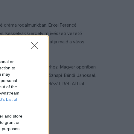
fé drámairodalmunkban, Erkel Ferencé
en, Kesselyák Gergely művészeti vezető
rdjaként kivetítőkön láthatja majd a város
sonal or
r éve forgatott híres filmhez. Magyar operában
ection to
ou may
 szereposztás sem hétköznapi Bándi Jánossal,
 personal
 kedvenceit is, Gábor Gézát, Réti Attilát.
out of the
 downstream
B’s List of
er and store
to grant or
ed purposes