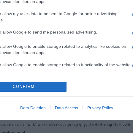
ZENEI RENDEZŐ: GYÜDI SÁNDOR
evice identifiers in apps.
KORREPETÍTOR: KERÉNYI MARIANN, PÁL ANIKÓ
o allow my user data to be sent to Google for online advertising
ÜGYELŐ: STEFANIK SÁNDOR, TOLNAI MÁRIA. SZABÓ ORSOLYA
s.
SÚGÓ: KONTZ GÁBOR
to allow Google to send me personalized advertising.
RENDEZŐASSZISZTENS: PÓPITY TÍMEA
JÁTÉKMESTER-RENDEZŐASSZISZTENS: DEME GÁBOR
o allow Google to enable storage related to analytics like cookies on
evice identifiers in apps.
KARMESTER:
o allow Google to enable storage related to functionality of the website
KESSELYÁK GERGELY
RENDEZŐ:
o allow Google to enable storage related to personalization.
CONFIRM
SZIKORA JÁNOS
o allow Google to enable storage related to security, including
cation functionality and fraud prevention, and other user protection.
Data Deletion
Data Access
Privacy Policy
övetően a nézők számára a fesztivál által biztosított különvonat
 vonatra az előadásra szóló érvényes jeggyel lehet majd felszáll