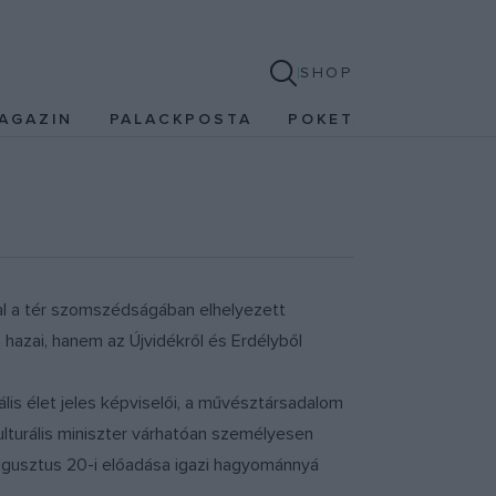
SHOP
AGAZIN
PALACKPOSTA
POKET
al a tér szomszédságában elhelyezett
hazai, hanem az Újvidékről és Erdélyből
ális élet jeles képviselői, a művésztársadalom
 kulturális miniszter várhatóan személyesen
augusztus 20-i előadása igazi hagyománnyá