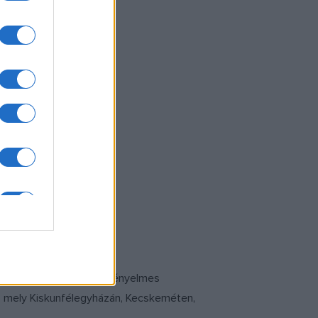
 is rendelkezésre áll a kényelmes
ni, mely Kiskunfélegyházán, Kecskeméten,