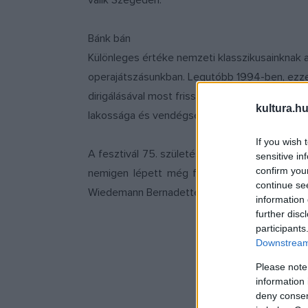
válik Szegeden.
Bánk bán
Különleges értéke nemzeti klasszikusainknak 
operajátszásunkban. Legutóbb 1994-ben, ezzel
dirigálásával most friss változat készül, mely
kultura.hu
lakossága és vendégserege, így elmondhatjuk,
If you wish 
A fesztivál 75. születésnapjához méltón repre
sensitive in
confirm you
nemigen lépett még föl ennyi nemzetközi szt
continue se
Wiedemann Bernadettel vagy a bécsi Staatsoper 
information 
further disc
participants
Downstream 
Please note
information 
deny consent