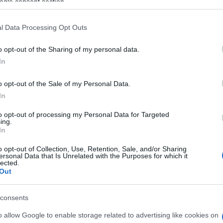
Gertrúd: MARTON ÉVA / WIEDEMANN BERNADETT
ogle consent section.
Tiborc: BEDE-FAZEKAS CSABA
Ottó: KOVÁCSHÁZI ISTVÁN / NYÁRI ZOLTÁN
l Data Processing Opt Outs
Petur: SÓLYOM NAGY SÁNDOR / GÁBOR GÉZA
o opt-out of the Sharing of my personal data.
Biberach: RÉTI ATTILA
In
II. Endre: GÁBOR GÉZA / ALTORJAY TAMÁS
o opt-out of the Sale of my Personal Data.
In
to opt-out of processing my Personal Data for Targeted
ing.
A ÉS A
In
o opt-out of Collection, Use, Retention, Sale, and/or Sharing
ersonal Data that Is Unrelated with the Purposes for which it
lected.
DÍSZLET-JELMEZTERVEZŐ: CSÍK GYÖRGY
Out
KOREOGRÁFUS-MOZGÁSTERVEZŐ: DUDA ÉVA
KOREOGRÁFUS ASSZISZTENS: CSONTOS MARIKA
consents
KARIGAZGATÓ: KOVÁCS KORNÉLIA
o allow Google to enable storage related to advertising like cookies on