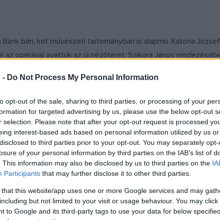
a Bánk bán, két művészeti tartományban is alapmű. Katona Józse
 az operával avattuk az új nézőteret. Szikora János rendezéséb
 a tervek szerint hosszú időre műsoron marad. A fesztivál záróakko
 -
Do Not Process My Personal Information
 hetedhét országban itt néznek legtöbben operát.
to opt-out of the sale, sharing to third parties, or processing of your per
zentatív lesz a szereposztás (kettő is készül), hasonlatosan a pá
formation for targeted advertising by us, please use the below opt-out s
r selection. Please note that after your opt-out request is processed y
ár, mint Marton Éva, Tokody Ilona, Kiss B. Atilla, de a másik
eing interest-based ads based on personal information utilized by us or
sztárjával, Keszei Borival. Üdvözölheti a szegedi publikum a helyi
disclosed to third parties prior to your opt-out. You may separately opt-
losure of your personal information by third parties on the IAB’s list of
. This information may also be disclosed by us to third parties on the
IA
Erkel Ferenc: Bánk bán
Participants
that may further disclose it to other third parties.
 that this website/app uses one or more Google services and may gath
Bánk bán: KISS B. ATILLA / BÁNDI JÁNOS
including but not limited to your visit or usage behaviour. You may click 
Melinda: TOKODY ILONA / KESZEI BORBÁLA
 to Google and its third-party tags to use your data for below specifi