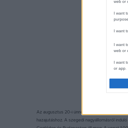
web or d
I want t
purpose
I want 
I want t
web or d
I want t
or app.
I want t
I want t
authenti
Az augusztus 20-i ünnepi Bánk bán előadását k
hazajutáshoz. A szegedi nagyállomásról induló