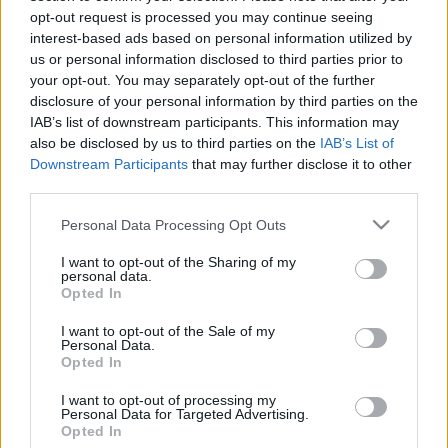
produkciót, de továbbjutásukra nincs lehetőség.
opt-out request is processed you may continue seeing
interest-based ads based on personal information utilized by
us or personal information disclosed to third parties prior to
A regionális találkozók március folyamán lesznek, az
your opt-out. You may separately opt-out of the further
országos döntőre pedig áprilisban kerül sor. Az előadásokat
disclosure of your personal information by third parties on the
IAB’s list of downstream participants. This information may
az ODE által felkért szakmai zsűri értékeli és arany, ezüst
also be disclosed by us to third parties on the
IAB’s List of
vagy bronz oklevéllel, valamint különdíjjal jutalmazhatja; a
Downstream Participants
that may further disclose it to other
produkciók a zsűrik döntése alapján juthatnak tovább az
third parties.
országos döntőbe. Mind a regionális, mind az országos
Please note that this website/app uses one or more Google
Personal Data Processing Opt Outs
találkozókon a különböző kategóriákban induló csoportok
services and may gather and store information including but
not limited to your visit or usage behaviour. You may click to
I want to opt-out of the Sharing of my
egy fesztivál keretein belül lépnek fel. A jelentkező
personal data.
grant or deny consent to Google and its third-party tags to
Opted In
csoportok kizárólag a működési helyükhöz legközelebb eső
use your data for below specified purposes in below Google
regionális fesztiválon indulhatnak. A fellépés pontos helyét
consent section.
I want to opt-out of the Sale of my
Personal Data.
és időpontját az ODE jelöli meg. A hiányos vagy későn
Opted In
beérkező jelentkezéseket nem áll módukban elfogadni!
I want to opt-out of processing my
Personal Data for Targeted Advertising.
Opted In
A kiírásban szereplő feltételeket figyelmen kívül hagyó