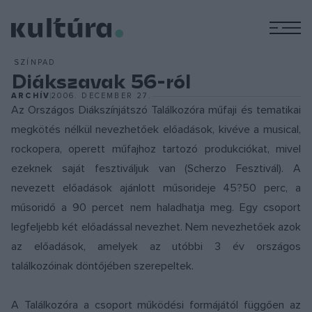
M
SZÍNPAD
Diákszavak 56-ról
ARCHÍV
2006. DECEMBER 27.
Az Országos Diákszínjátszó Találkozóra műfaji és tematikai
megkötés nélkül nevezhetőek előadások, kivéve a musical,
rockopera, operett műfajhoz tartozó produkciókat, mivel
ezeknek saját fesztiváljuk van (Scherzo Fesztivál). A
nevezett előadások ajánlott műsorideje 45?50 perc, a
műsoridő a 90 percet nem haladhatja meg. Egy csoport
legfeljebb két előadással nevezhet. Nem nevezhetőek azok
az előadások, amelyek az utóbbi 3 év országos
találkozóinak döntőjében szerepeltek.
A Találkozóra a csoport működési formájától függően az