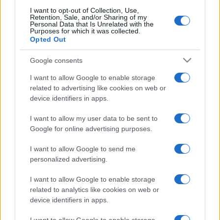
előadások automatikusan a versenyen kívüli kategóriába
I want to opt-out of Collection, Use,
Retention, Sale, and/or Sharing of my
kerülnek!
Personal Data that Is Unrelated with the
Purposes for which it was collected.
Opted Out
A jelentkezési lapok beküldésének határideje: 2007. január
Google consents
19.
I want to allow Google to enable storage
related to advertising like cookies on web or
A jelentkezés feltétele a 4000 Ft-os részvételi díj
device identifiers in apps.
befizetése, amely a tagság szándékának jelzése esetén
egyúttal éves tagdíj is. A tagsági szándék a jelentkezési
I want to allow my user data to be sent to
Google for online advertising purposes.
lapon tüntethető fel. A tagság nem feltétele a
jelentkezésnek.
I want to allow Google to send me
personalized advertising.
Bankszámla: OTP Bank Rt. 11708001-20399498. A
I want to allow Google to enable storage
közlemény rovatban kérik feltüntetni a csoport nevét
related to analytics like cookies on web or
device identifiers in apps.
és/vagy az előadás címét. Postai csekket csak külön
kérésre küldenek.