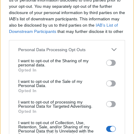
us or personal information disclosed to third parties prior to
ahol kicsik és nagyon megmutathatják tehetségüket. A
your opt-out. You may separately opt-out of the further
disclosure of your personal information by third parties on the
műsorvezető Bródy Norbert, a zsűri tagjai: Csoma Judit,
IAB’s list of downstream participants. This information may
Hollósi Frigyes, Papp Zoltán, Pásztor Edina és Szarvas
also be disclosed by us to third parties on the
IAB’s List of
József lesz. A Nemzeti Színház Stúdiószínpadának
Downstream Participants
that may further disclose it to other
third parties.
előterében 11 és 14 órakor A DNS Társulás Megbabonázott
puding (rendező: Lóránt Krisztina) című báb-árnyjátékával
Please note that this website/app uses one or more Google
Personal Data Processing Opt Outs
services and may gather and store information including but
várják az érdeklődő gyerekeket.
not limited to your visit or usage behaviour. You may click to
I want to opt-out of the Sharing of my
personal data.
grant or deny consent to Google and its third-party tags to
Opted In
Gördülő Tánccsoport
use your data for below specified purposes in below Google
consent section.
Művészetek Palotájában a Cifra Palota interaktív
I want to opt-out of the Sale of my
Personal Data.
programokkal, szabadtéri játékokkal, táncbemutatóval,
Opted In
rádiós műhellyel, logikai udvarral várja a látogatókat, de az
I want to opt-out of processing my
egész nap zajló, színpadi és szabadtéri programok mellett, a
Personal Data for Targeted Advertising.
Opted In
Versenygyőztes Fiatalok Hangversenye is helyet kap a
Fesztivál Színházban. A Művészetek Palotája Üvegtermében
I want to opt-out of Collection, Use,
Retention, Sale, and/or Sharing of my
véradásra várnak mindenkit a Magyar Vöröskereszt
Personal Data that Is Unrelated with the