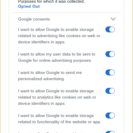
Purposes for which it was collected.
közreműködésével.
Opted Out
Az Egyszervolt falu Mese és Versházat, Kézműves
Google consents
programokat, Mindentjáró Malmot, Világfát, Csúzlizdát, Régi
I want to allow Google to enable storage
játékokat és játszószereket, gólyalábas zsonglőröket és a
related to advertising like cookies on web or
legkisebbeknek Lego játszóházat, és igazi futóversenyt
device identifiers in apps.
varázsol a zöld gyepre. Ezek a programok és foglalkozások
I want to allow my user data to be sent to
akadálymenetesen megközelíthetőek és részét képezik
Google for online advertising purposes.
annak az úgynevezett Esélyegyenlőségi parknak, melynek
központja a Kapcsol-lak sátor, ahol sérült és ép gyerekek
I want to allow Google to send me
personalized advertising.
közös játszóházát alakítják ki. Ennek a programnak
részeként lép fel a Gördülő Tánccsoport is egy igazán
I want to allow Google to enable storage
gyerekeknek szóló programmal. Emellett itt is
related to analytics like cookies on web or
device identifiers in apps.
találkozhatnak a gyerekek az Egyszervolt Budán fesztiválon
nagy sikert aratott ?Mindig a sárga úton" című játékkal,
I want to allow Google to enable storage
amelynek fő támogatója a Raiffeisen Bank. A játék megannyi
related to functionality of the website or app.
tündérországba tévedőnek segít eljutni Ózhoz, a nagy