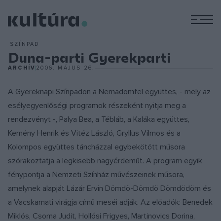
M
SZÍNPAD
Duna-parti Gyerekparti
ARCHÍV
2006. MÁJUS 26.
A Gyereknapi Színpadon a Nemadomfel együttes, - mely az
esélyegyenlőségi programok részeként nyitja meg a
rendezvényt -, Palya Bea, a Tébláb, a Kaláka együttes,
Kemény Henrik és Vitéz László, Gryllus Vilmos és a
Kolompos együttes táncházzal egybekötött műsora
szórakoztatja a legkisebb nagyérdeműt. A program egyik
fénypontja a Nemzeti Színház művészeinek műsora,
amelynek alapját Lázár Ervin Dömdö-Dömdö Dömdödöm és
a Vacskamati virágja című meséi adják. Az előadók: Benedek
Miklós, Csoma Judit, Hollósi Frigyes, Martinovics Dorina,