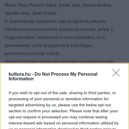
Mertz Tibor, Pásztor Edina, Schell Judit, Söptei Andrea,
Spindler Béla, Újvári Zoltán.
A Gyermeknapi Színpadon zajló programok jelnyelvi
tolmácsolással közvetített előadások lesznek, amely a
maga nemében, tekintettel a zenei előadókra, és a
gyerekeknek szóló programokra, különleges
kezdeményezésnek számít.
Nemzeti Színház parkja idén visszatér a legnépszerűbb
programjaival: lesz játszóház a legkisebbeknek, a gyerekek
kultura.hu -
Do Not Process My Personal
igazi jelmezekbe bújhatnak bele, a Hajóorrban
Information
horgászhatnak meglepetésekért, megnyitja kapuit a
If you wish to opt-out of the sale, sharing to third parties, or
Labirintus, valamint a Csigavár Játszóház a Zikkuratban, ahol
processing of your personal or sensitive information for
a GYIK Műhely vár mindenkit izgalmas kézműves
targeted advertising by us, please use the below opt-out
kalandokkal. Miközben a jelmezpróbálástól a horgászatig
section to confirm your selection. Please note that after your
opt-out request is processed you may continue seeing
rengeteg verseny és megmérettetés teszi próbára a
interest-based ads based on personal information utilized by
résztvevőket, igazi gyerek Ki Mit Tud? is lesz a színpadon,