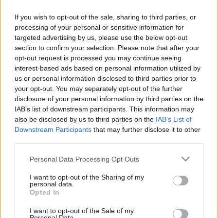
A
Marton László
rendezte előadást - amely a színlap
szerint félig mese, félig musical, 9-99 éves korig - 18 éve
If you wish to opt-out of the sale, sharing to third parties, or
processing of your personal or sensitive information for
tartja műsorán a Vígszínház.
targeted advertising by us, please use the below opt-out
"Ezen a Padláson Ég és Föld között minden
section to confirm your selection. Please note that after your
megtörténhet, akárcsak a mesékben. Egy fiatal tudós
opt-out request is processed you may continue seeing
interest-based ads based on personal information utilized by
megszállottan dolgozik szuperintelligens számítógépén, és
us or personal information disclosed to third parties prior to
különféle titokzatos számításokat végez, de nyugalmát és
your opt-out. You may separately opt-out of the further
munkáját állandóan megzavarják különféle halandó és
disclosure of your personal information by third parties on the
IAB’s list of downstream participants. This information may
halhatatlan lények" - olvasható az előadásról szóló
also be disclosed by us to third parties on the
IAB’s List of
összegzésben.
Downstream Participants
that may further disclose it to other
third parties.
Please note that this website/app uses one or more Google
Personal Data Processing Opt Outs
services and may gather and store information including but
not limited to your visit or usage behaviour. You may click to
I want to opt-out of the Sharing of my
personal data.
grant or deny consent to Google and its third-party tags to
Opted In
Kaszás Attila a társulat tagjaként sok más produkció
use your data for below specified purposes in below Google
consent section.
mellett Bertolt Brecht: Baál, Osborne: Dühöngő ifjúság,
I want to opt-out of the Sale of my
Personal Data.