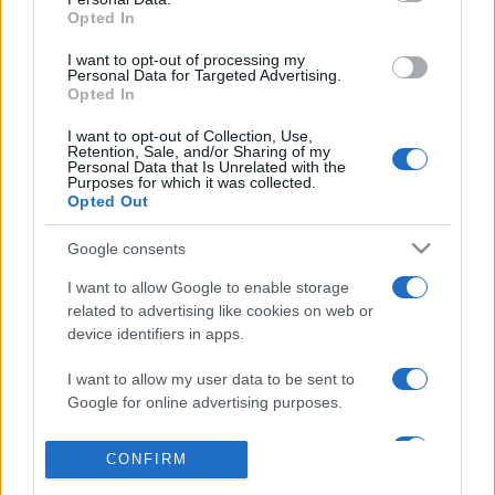
Kleist:Heilbronni Katica című darabjában, a West Side Story
Opted In
és a Macbeth című előadásban nyújtott emlékezetes
I want to opt-out of processing my
alakítást.
Personal Data for Targeted Advertising.
Opted In
A színész pályája kezdetén a Vígszínház tagjaként, majd
négy éven át szabadúszóként dolgozott, 2003-ban
I want to opt-out of Collection, Use,
Retention, Sale, and/or Sharing of my
szerződött a Nemzeti Színházhoz.
Personal Data that Is Unrelated with the
Purposes for which it was collected.
A Jászai Mari-díjas művész 47 éves korában, március 23-
Opted Out
án hunyt el. A Nemzeti Színház és a Vígszínház saját
Google consents
halottjának tekinti.
A Nemzeti Színház adományjegyet bocsátott ki Kaszás
I want to allow Google to enable storage
related to advertising like cookies on web or
Attila családjának támogatására.
device identifiers in apps.
MEGOSZTÁS
I want to allow my user data to be sent to
Google for online advertising purposes.
I want to allow Google to send me
CONFIRM
personalized advertising.