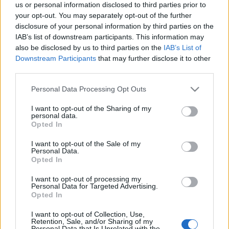
us or personal information disclosed to third parties prior to
szerepeket
Losonczi Katalin
,
Pregitzer Fruzsina
,
your opt-out. You may separately opt-out of the further
Fellinger Domonkos
,
Olt Tamás
,
Tóth Károly
és
Tóth
disclosure of your personal information by third parties on the
IAB’s list of downstream participants. This information may
Zoltán László
alakítja. Az ősbemutató szombaton lesz a
also be disclosed by us to third parties on the
IAB’s List of
nyíregyházi teátrum Krúdy Gyula Kamaraszínpadán.
Downstream Participants
that may further disclose it to other
third parties.
A szabolcsi színházban szeptember 15-én is ősbemutató
Please note that this website/app uses one or more Google
Personal Data Processing Opt Outs
volt, akkor a Bodó-Vinnai szerzőpáros
Fotel
című darabját
services and may gather and store information including but
not limited to your visit or usage behaviour. You may click to
I want to opt-out of the Sharing of my
adták.
personal data.
grant or deny consent to Google and its third-party tags to
Opted In
Szeptemberben még egy premier lesz a Móricz Zsigmond
use your data for below specified purposes in below Google
Színházban, 29-én Csukás-Darvas
Ágacska
című
consent section.
I want to opt-out of the Sale of my
Personal Data.
mesejátékát mutatják be.
Opted In
I want to opt-out of processing my
MEGOSZTÁS
Personal Data for Targeted Advertising.
Opted In
I want to opt-out of Collection, Use,
Retention, Sale, and/or Sharing of my
Personal Data that Is Unrelated with the