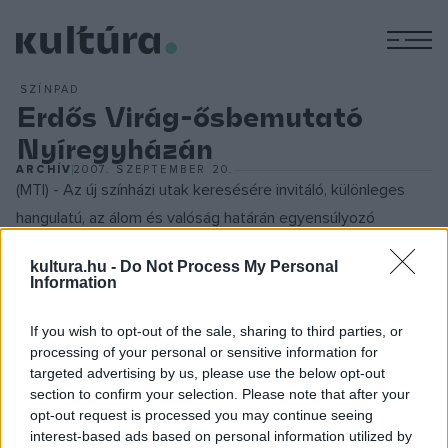
M
SZÍNPAD
Erdős Virág-ősbemutató
Nyíregyházán
ARCHÍV
2007. SZEPTEMBER 20.
(MTI) - Az új színházi utak keresésére invitáló, különleges
hangulatú, az álom és valóság határán egyensúlyozó
abszurd darab egy öngyilkos bombamerényletet elkövető
kultura.hu -
Do Not Process My Personal
fiatal lány kapcsolatairól szól - mondta Magyar Krisztina, a
Information
színház sajtóreferense. Hozzátette: a szerző,
Erdős Virág
sajátos költői nyelven fogalmazza meg a mai ember életét
If you wish to opt-out of the sale, sharing to third parties, or
processing of your personal or sensitive information for
jellemző hazugságokat, szeretetlenséget, magányt és
targeted advertising by us, please use the below opt-out
ürességet, egy látszatvilág elgondolkodtató epizódjait.
section to confirm your selection. Please note that after your
opt-out request is processed you may continue seeing
interest-based ads based on personal information utilized by
Az abszurd színművet
Keszég László
rendezi, s a főbb