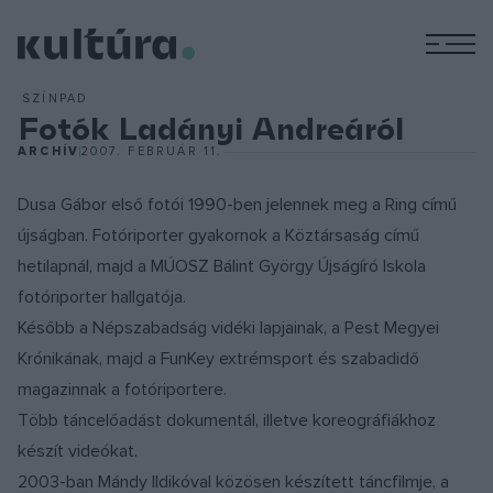
M
SZÍNPAD
Fotók Ladányi Andreáról
ARCHÍV
2007. FEBRUÁR 11.
Dusa Gábor első fotói 1990-ben jelennek meg a Ring című
újságban. Fotóriporter gyakornok a Köztársaság című
hetilapnál, majd a MÚOSZ Bálint György Újságíró Iskola
fotóriporter hallgatója.
Később a Népszabadság vidéki lapjainak, a Pest Megyei
Krónikának, majd a FunKey extrémsport és szabadidő
magazinnak a fotóriportere.
Több táncelőadást dokumentál, illetve koreográfiákhoz
készít videókat.
2003-ban Mándy Ildikóval közösen készített táncfilmje, a