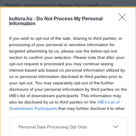
Plázaláz vetítésre kerül a Magyar Filmszemlén, és a
Budapesti Függetlenfilm Szemlén.
kultura.hu -
Do Not Process My Personal
Képei rendszeresen szerepelnek a Sajtófotó kiállításokon.
Information
2006-ban Budakalászon, Dunaújvárosban, Győrben,
If you wish to opt-out of the sale, sharing to third parties, or
Szegeden és Zentán voltak láthatóak a képei.
processing of your personal or sensitive information for
Jelenleg szabadúszóként színházi és táncfotográfiákat
targeted advertising by us, please use the below opt-out
készít, több lapnak fényképez, illetve DVD-ket, plakátokat,
section to confirm your selection. Please note that after your
opt-out request is processed you may continue seeing
szórólapokat tervez.
interest-based ads based on personal information utilized by
us or personal information disclosed to third parties prior to
Díjai:
your opt-out. You may separately opt-out of the further
disclosure of your personal information by third parties on the
2000 Veszprémi Összművészeti Fesztivál ? Magyar
IAB’s list of downstream participants. This information may
Fotóriporterek Társasága különdíja
also be disclosed by us to third parties on the
IAB’s List of
2001 Veszprémi Összművészeti Fesztivál ? Legjobb
Downstream Participants
that may further disclose it to other
third parties.
kollekció díja
Please note that this website/app uses one or more Google
Personal Data Processing Opt Outs
services and may gather and store information including but
Ladányi Andrea 1981-ben végzett a Magyar Táncművészeti