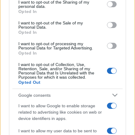
not limited to your visit or usage behaviour. You may click to
I want to opt-out of the Sharing of my
Főiskolán.
personal data.
grant or deny consent to Google and its third-party tags to
Opted In
Ezt követően a Markó Iván vezette Győri Balett
use your data for below specified purposes in below Google
consent section.
szólótáncosa.
I want to opt-out of the Sale of my
Personal Data.
Később balettet, modern és jazztáncot tanul Torontóban,
Opted In
New Yorkban, Los Angelesben.
I want to opt-out of processing my
A Helsinki City Theatre, majd a Finn Nemzeti Opera
Personal Data for Targeted Advertising.
Opted In
szólótáncosa.
Megalakítja és vezeti a La Dance Company-t.
I want to opt-out of Collection, Use,
Retention, Sale, and/or Sharing of my
2002-ben kinevezik a Magyar Színház- Filmművészeti
Personal Data that Is Unrelated with the
Purposes for which it was collected.
Egyetem Mozgástanszékének élére.
Opted Out
Liszt- és Harangozó-díjas, Érdemes művész.
Google consents
I want to allow Google to enable storage
A kiállítást megnyitja: Tasnádi Csaba igazgató
related to advertising like cookies on web or
Díszvendég: Ladányi Andrea táncművész és Dusa Gábor
device identifiers in apps.
fotóművész
I want to allow my user data to be sent to