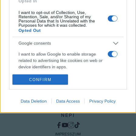
Opted In
volt a győri színháznak.
I want to opt-out of Collection, Use,
Retention, Sale, and/or Sharing of my
Personal Data that Is Unrelated with the
Purposes for which it was collected.
Opted Out
MEGOSZTÁS
Google consents
I want to allow Google to enable storage
related to advertising like cookies on web or
device identifiers in apps.
I want to allow my user data to be sent to
CONFIRM
Google for online advertising purposes.
I want to allow Google to send me
Data Deletion
Data Access
Privacy Policy
personalized advertising.
NÉPI
I want to allow Google to enable storage
related to analytics like cookies on web or
device identifiers in apps.
IMPRESSZUM