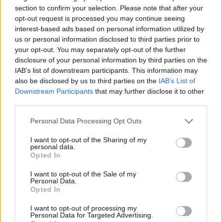
section to confirm your selection. Please note that after your
A jövő évadot Fenyő Miklós-Tasnádi István Made in
opt-out request is processed you may continue seeing
Hungária című zenés játékával és a Marica grófnő című
interest-based ads based on personal information utilized by
us or personal information disclosed to third parties prior to
Kálmán Imre operettel zárják a nagyszínházban.
your opt-out. You may separately opt-out of the further
A Kisfaludy Teremben lesz Egressy Zoltán Portugál című
disclosure of your personal information by third parties on the
tragikomédiájának, Pozsgai Zsolt Razzia című bűnügyi
IAB’s list of downstream participants. This information may
also be disclosed by us to third parties on the
IAB’s List of
játékának bemutatója.
Downstream Participants
that may further disclose it to other
Kiss János, a Győri Balett igazgatója a sajtótájékoztatón
third parties.
bejelentette: a Keep Smiling (Mindig mosolyogj) című
Please note that this website/app uses one or more Google
Personal Data Processing Opt Outs
balettben Charlie Chaplin legendás alakját elevenítik fel. A
services and may gather and store information including but
táncjátékban Chaplin nagy filmjeiből, köztük A kölyökből, A
not limited to your visit or usage behaviour. You may click to
I want to opt-out of the Sharing of my
personal data.
grant or deny consent to Google and its third-party tags to
nagyváros fényeiből és A diktátorból kelnek életre jelenetek
Opted In
use your data for below specified purposes in below Google
a színpadon. A premiert október 27-én tartják.
consent section.
I want to opt-out of the Sale of my
Forgács Péter kitért arra, hogy rövidesen indul a bérletek
Personal Data.
Opted In
árusítása a jövő évadra. Közölte: az árak változatlanok, s
reményét fejezte ki, hogy a tavalyihoz hasonló érdeklődés
I want to opt-out of processing my
Personal Data for Targeted Advertising.
mutatkozik az előadások iránt. Tavaly 10 ezer 400 bérletese