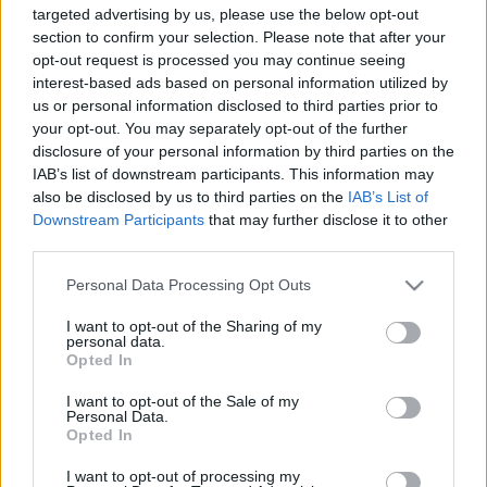
targeted advertising by us, please use the below opt-out
section to confirm your selection. Please note that after your
opt-out request is processed you may continue seeing
interest-based ads based on personal information utilized by
A meghallgatáson több mint harmincan jelentek meg, köztük
us or personal information disclosed to third parties prior to
olyan sztárok is, mint
Dolhai Attila
- ő a címadó dallal
your opt-out. You may separately opt-out of the further
készült és elképzelt óriási sörénye iránti szerelméről
disclosure of your personal information by third parties on the
IAB’s list of downstream participants. This information may
énekelt -, a Vígszínház fiatal művésze,
Szemenyei János
also be disclosed by us to third parties on the
IAB’s List of
vagy
Peller Anna
. Az énekesek legtöbbje a jól ismert
Downstream Participants
that may further disclose it to other
dallamokkal érkezett, a fiúk a Hair és a
Manchester England
third parties.
England
számok mellett döntöttek leginkább, a lányok
Please note that this website/app uses one or more Google
Personal Data Processing Opt Outs
választása viszont elsöprő százalékban esett az
Easy To
services and may gather and store information including but
not limited to your visit or usage behaviour. You may click to
I want to opt-out of the Sharing of my
Be Hard
ra.
personal data.
grant or deny consent to Google and its third-party tags to
Opted In
use your data for below specified purposes in below Google
Az idei Szabadtérit lezáró, legtöbb előadásszámmal -
consent section.
I want to opt-out of the Sale of my
Personal Data.
összesen hat alkalommal - színre kerülő darab
Opted In
szereposztására tehát már formálódnak az elképzelések,
I want to opt-out of processing my
közben a nézők is rendkívüli bizalmat szavaztak a Hairnek: a