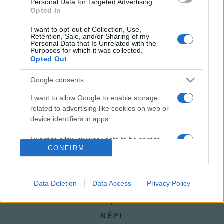
Personal Data for Targeted Advertising.
jegyek közel ötven százaléka már gazdára talált.
Opted In
I want to opt-out of Collection, Use,
Retention, Sale, and/or Sharing of my
A Hair augusztus 13-án, 14-én, 15-én, 20-án, 21-én és 22-én
Personal Data that Is Unrelated with the
Purposes for which it was collected.
kerül színpadra.
Opted Out
MEGOSZTÁS
Google consents
I want to allow Google to enable storage
related to advertising like cookies on web or
device identifiers in apps.
I want to allow my user data to be sent to
CONFIRM
Google for online advertising purposes.
I want to allow Google to send me
personalized advertising.
Data Deletion
Data Access
Privacy Policy
I want to allow Google to enable storage
related to analytics like cookies on web or
NÉPI
device identifiers in apps.