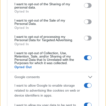
sorozatot elérően, bérletben lehet adni. Azoknak készített
not limited to your visit or usage behaviour. You may click to
I want to opt-out of the Sharing of my
personal data.
grant or deny consent to Google and its third-party tags to
színházat, akiket érdekelt a gondolat önállósága, zablát nem
Opted In
use your data for below specified purposes in below Google
ismerő szeszélyessége.
consent section.
I want to opt-out of the Sale of my
Personal Data.
Opted In
A műcsarnokban. fotó: Herner Dániel
I want to opt-out of processing my
Personal Data for Targeted Advertising.
Halott-búcsúztatása szabálytalan volt, provokatívan
Opted In
makábrikus, szemtelen, kaján: akár élete és munkássága.
I want to opt-out of Collection, Use,
Retention, Sale, and/or Sharing of my
Personal Data that Is Unrelated with the
Purposes for which it was collected.
Májrák okozta halála március 10-én polgári módon,
Opted Out
szabályszerűen ért véget.
Google consents
szerző:
MGP
I want to allow Google to enable storage
related to advertising like cookies on web or
device identifiers in apps.
kapcsolódó anyagok:
I want to allow my user data to be sent to