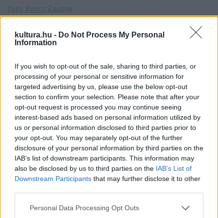
fotó: Koncz Zsuzsa
kultura.hu -
Do Not Process My Personal
A
Merlinben
a Sanyi pilóta nézőmegbotránkoztató
Information
előadásával ingerelt. Vagy egy Amsterdamból ideutaztatott,
angol nyelvű kabaréjával (Pierro della Francesca). Rendezett
If you wish to opt-out of the sale, sharing to third parties, or
az operaházban is: Fekete Gyula-Eörsi István: A
processing of your personal or sensitive information for
targeted advertising by us, please use the below opt-out
megmentett város című operáját.
section to confirm your selection. Please note that after your
opt-out request is processed you may continue seeing
Jeles Andrással közösen kezdték igazgatni a Kálvária téri
interest-based ads based on personal information utilized by
us or personal information disclosed to third parties prior to
Városi Színházat. Nemcsak túl erős egyéniségekként nem
your opt-out. You may separately opt-out of the further
fértek meg egy csárdában, hanem Halászra nem illett a
disclosure of your personal information by third parties on the
színigazgatói egyenruha. Nem volt sima diplomata, érdes
IAB’s list of downstream participants. This information may
also be disclosed by us to third parties on the
IAB’s List of
szavú provokátorként társasági borzoló volt, komoly képpel
Downstream Participants
that may further disclose it to other
tréfákat blöffölő, ingerlő gondolatokkal teli öntörvényű.
third parties.
Please note that this website/app uses one or more Google
Personal Data Processing Opt Outs
Nem az a rendező volt, akinek darabjait és előadásait magas
services and may gather and store information including but