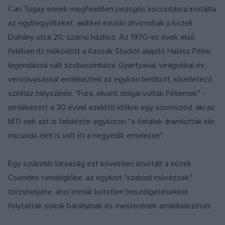
Can Togay ennek megfelelően pezsgős koccintásra invitálta
az egybegyűlteket, akikkel ezután átvonultak a közeli
Dohány utca 20. számú házhoz. Az 1970-es évek első
felében itt működött a Kassák Stúdiót alapító Halász Péter
legendássá vált szobaszínháza. Gyertyával, virágokkal és
versolvasással emlékeztek az egykori betiltott, kísérletező
színház helyszínén. "Fura, elvont dolgai voltak Péternek" -
emlékezett a 30 évvel ezelőtti időkre egy szomszéd, aki az
MTI-nek azt is felidézte: egykoron "a fiatalok áramlottak ide,
micsoda élet is volt itt a negyedik emeleten".
Egy szűkebb társaság ezt követően átsétált a közeli
Csendes vendéglőbe, az egykori "szabad művészek"
törzshelyére, ahol immár kötetlen beszélgetésekkel
folytatták sokuk barátjának és mesterének emlékidézését.