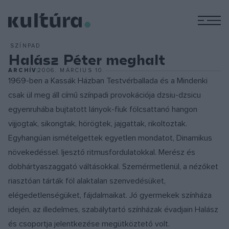
M
SZÍNPAD
Halász Péter meghalt
ARCHÍV
2006. MÁRCIUS 10.
1969-ben a Kassák Házban Testvérballada és a Mindenki
csak ül meg áll című színpadi provokációja dzsiu-dzsicu
egyenruhába bujtatott lányok-fiuk fölcsattanó hangon
vijjogtak, sikongtak, hörögtek, jajgattak, rikoltoztak.
Egyhangúan ismételgettek egyetlen mondatot, Dinamikus
növekedéssel. Ijesztő ritmusfordulatokkal. Merész és
dobhártyaszaggató váltásokkal. Szemérmetlenül, a nézőket
riasztóan tárták föl alaktalan szenvedésüket,
elégedetlenségüket, fájdalmaikat. Jó gyermekek színháza
idején, az illedelmes, szabálytartó színházak évadjain Halász
és csoportja jelentkezése megütköztető volt.