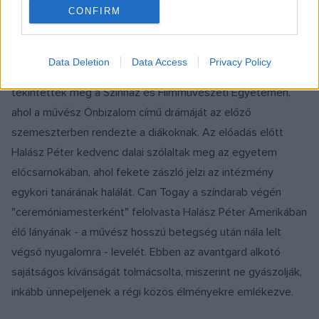
világhírű művészre sajátságos múltidézéssel emlékeztek
CONFIRM
közeli barátja,
Can Togay
szervezésében.
Data Deletion
Data Access
Privacy Policy
Szombat délután Halász Péter utolsó színházi rendezését
tekintették meg a Színház és Filmművészeti Egyetemen,
ahol a művész Önbizalom című drámáját az előző
szemeszterben rendezte a diákoknak. Az előadás előtt
Halász Péter kedvenc dalai szólaltak meg az egyetem
előcsarnokában, ahol fekete zászló jelzi az intézmény
egykori tanárának halálát. Can Togay a színdarab végén
"ceremóniamesterként" felolvasta Halász Péter Amerikában
élő lányának - a művész hosszú betegség után nála lelt
végső nyugalomra - levelét. Ebben az avantgard alkotó
sajátságos kívánságát tolmácsolta, miszerint ne gyászolják,
inkább ünnepeljenek a régi közös élményekre emlékezve.