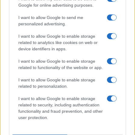
Halász Péter ravatalozása a Műcsarnokban
(video)
Google for online advertising purposes.
I want to allow Google to send me
"A hamvasztás kényelmesebb"
(az Index cikke)
personalized advertising.
I want to allow Google to enable storage
Búcsú Halász Pétertől (fotóriport)
related to analytics like cookies on web or
device identifiers in apps.
Elhunyt Halász Péter (a hvg.hu cikke)Halász Péter honlapja
I want to allow Google to enable storage
related to functionality of the website or app.
Halász Péter író-rendező-színészre emlékeztek
I want to allow Google to enable storage
related to personalization.
(MTI) - Halász Péterre, a napokban elhunyt író-rendező-
színészre, a kortárs színházművészet egyik legeredetibb
I want to allow Google to enable storage
related to security, including authentication
hazai képviselőjére emlékeztek barátai és tisztelői
functionality and fraud prevention, and other
szombaton Budapesten.
user protection.
A 63 éves korában csütörtökön New York-ban elhunyt