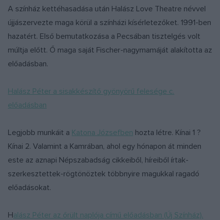
A színház kettéhasadása után Halász Love Theatre névvel
újjászervezte maga körül a színházi kísérletezőket. 1991-ben
hazatért. Első bemutatkozása a Pecsában tisztelgés volt
múltja előtt. Ő maga saját Fischer-nagymamáját alakította az
előadásban.
Halász Péter a sisakkészítő gyönyörű felesége c.
előadásban
Legjobb munkáit a
Katona Józsefben
hozta létre. Kínai 1 ?
Kínai 2. Valamint a Kamrában, ahol egy hónapon át minden
este az aznapi Népszabadság cikkeiből, híreiből írtak-
szerkesztettek-rögtönöztek többnyire magukkal ragadó
előadásokat.
H
alász Péter az őrült naplója című előadásban (Új Színház).