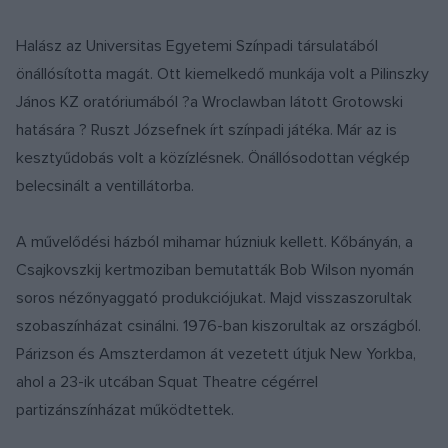
Halász az Universitas Egyetemi Színpadi társulatából
önállósította magát. Ott kiemelkedő munkája volt a Pilinszky
János KZ oratóriumából ?a Wroclawban látott Grotowski
hatására ? Ruszt Józsefnek írt színpadi játéka. Már az is
kesztyűdobás volt a közízlésnek. Önállósodottan végkép
belecsinált a ventillátorba.
A művelődési házból mihamar húzniuk kellett. Kőbányán, a
Csajkovszkij kertmoziban bemutatták Bob Wilson nyomán
soros nézőnyaggató produkciójukat. Majd visszaszorultak
szobaszínházat csinálni. 1976-ban kiszorultak az országból.
Párizson és Amszterdamon át vezetett útjuk New Yorkba,
ahol a 23-ik utcában Squat Theatre cégérrel
partizánszínházat működtettek.