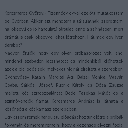
Korcsmáros György:- Tizennégy évvel ezelőtt mutatkoztam
be Győrben. Akkor azt mondtam a társulatnak, szeretném,
ha jókedvű és jó hangulatú társulat lenne a színházban, mert
drámát is csak jókedvvel lehet létrehozni. Hát még egy ilyen
darabot?
Nagyon örülök, hogy egy olyan próbasorozat volt, ahol
mindenki szabadon játszhatott és mindenkiből kijöhettek
azok a pici poézisek, melyeket Molnár elrejtett a szerepben.
Gyöngyössy Katalin, Margitai Ági, Balsai Mónika, Vasvári
Csaba, Sárközi József, Rupnik Károly és Dósa Zsuzsa
mellett két színészpalántát Bede Fazekas Mátét és a
színinövendék fiamat Korcsmáros Andrást is láthatja a
közönség a két kamasz szerepében.
Úgy érzem remek hangulatú előadást hoztunk létre a próbák
folyamán és merem remélni, hogy a közönség élvezni fogja,