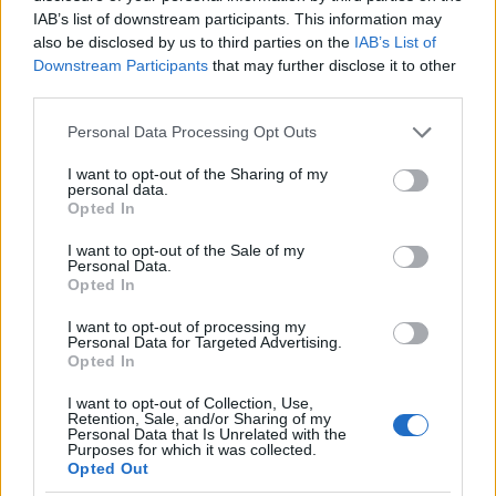
Korcsmáros György: -A Nemzeti Színházban 1903-ban
IAB’s list of downstream participants. This information may
also be disclosed by us to third parties on the
IAB’s List of
mutatták be első színpadi művét a Doktor urat. Molnár
Downstream Participants
that may further disclose it to other
nagyon tudott ?színészül". Abban az időben nagylélegzetű,
third parties.
romantikus stílusú darabokat játszottak a színházak.
Please note that this website/app uses one or more Google
Personal Data Processing Opt Outs
Akkoriban jelentkezett a világirodalomban Ibsen és
services and may gather and store information including but
Strindberg a színpadon, akik nem tömböket és nagy
not limited to your visit or usage behaviour. You may click to
I want to opt-out of the Sharing of my
personal data.
grant or deny consent to Google and its third-party tags to
érzelmeket akartak ábrázolni, hanem apró finomságokat is.
Opted In
use your data for below specified purposes in below Google
Ennek a stílusnak lett Molnár a hazai képviselője.
consent section.
I want to opt-out of the Sale of my
Personal Data.
Munkásságát a szecesszióhoz lehet hasonlítani, amely apró
Opted In
folyondárokkal körbefutja a nagy tablókat és megmutatja,
I want to opt-out of processing my
hogy mi minden van még az emberben. Mindezt hallatlan
Personal Data for Targeted Advertising.
humorral, éles elméjű poénnal tette, amelyet a nézők is
Opted In
szerettek és magukra ismertek. Molnár zsenialitása abban
I want to opt-out of Collection, Use,
Retention, Sale, and/or Sharing of my
van, hogy mindezt felemelte. Darabjai sohasem járnak a
Personal Data that Is Unrelated with the
Purposes for which it was collected.
földön, hanem felette lebegnek. Ez vonatkozik a
Opted Out
legrealistább darabjára, a Liliomra is, ami korántsem realista,