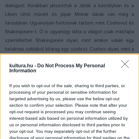
dialógust. Korábban játszottuk a Játék a kastélyban és a
Liliom című műveit és jópár Molnár darab van még a
tarsolyban. Ugyanolyan fontosnak tartom, mint Csehovot és
Shakespeare-t. Ő is ugyanúgy látta a világot csak másfajta
szemlélettel. Shakespeare olyan, mint amikor valaki egy
hatalmas sziklából kifarag egy szobrot. Csehov olyan, mint a
miniatűrökkel dolgozó ötvösművész, aki gyönyörűen
kultura.hu -
Do Not Process My Personal
megmunkálja a fémet. Molnár Ferenc pedig szenzációs viasz
Information
szobrokat alkot, amik úgy élnek, mintha a lelkek ott
ragyognának a szemükben. Ezért tartom fontosnak, hogy
If you wish to opt-out of the sale, sharing to third parties, or
Molnár Ferenc darabjai ott legyenek a győri színpadon.
processing of your personal or sensitive information for
targeted advertising by us, please use the below opt-out
section to confirm your selection. Please note that after your
- Molnár Ferenc a legismertebb magyar színpadi szerző
opt-out request is processed you may continue seeing
szerte a világban. Mi adja műveinek népszerűségét,
interest-based ads based on personal information utilized by
us or personal information disclosed to third parties prior to
zsenialitását?
your opt-out. You may separately opt-out of the further
disclosure of your personal information by third parties on the