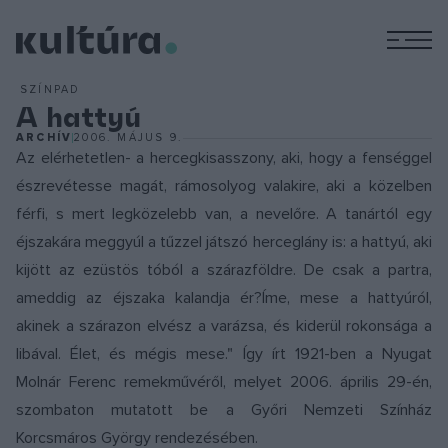
M
SZÍNPAD
A hattyú
ARCHÍV
2006. MÁJUS 9.
Az elérhetetlen- a hercegkisasszony, aki, hogy a fenséggel
észrevétesse magát, rámosolyog valakire, aki a közelben
férfi, s mert legközelebb van, a nevelőre. A tanártól egy
éjszakára meggyúl a tűzzel játszó herceglány is: a hattyú, aki
kijött az ezüstös tóból a szárazföldre. De csak a partra,
ameddig az éjszaka kalandja ér?Íme, mese a hattyúról,
akinek a szárazon elvész a varázsa, és kiderül rokonsága a
libával. Élet, és mégis mese." Így írt 1921-ben a Nyugat
Molnár Ferenc remekművéről, melyet 2006. április 29-én,
szombaton mutatott be a Győri Nemzeti Színház
Korcsmáros György rendezésében.