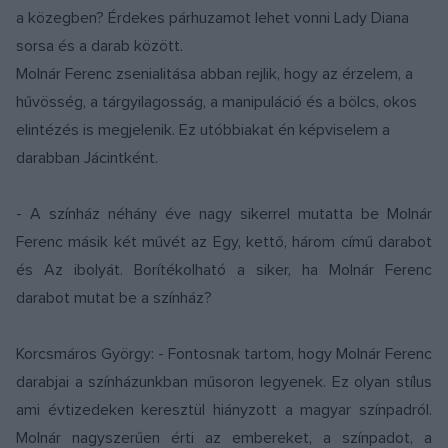
a közegben? Érdekes párhuzamot lehet vonni Lady Diana
sorsa és a darab között.
Molnár Ferenc zsenialitása abban rejlik, hogy az érzelem, a
hűvösség, a tárgyilagosság, a manipuláció és a bölcs, okos
elintézés is megjelenik. Ez utóbbiakat én képviselem a
darabban Jácintként.
- A színház néhány éve nagy sikerrel mutatta be Molnár
Ferenc másik két művét az Egy, kettő, három című darabot
és Az ibolyát. Borítékolható a siker, ha Molnár Ferenc
darabot mutat be a színház?
Korcsmáros György: - Fontosnak tartom, hogy Molnár Ferenc
darabjai a színházunkban műsoron legyenek. Ez olyan stílus
ami évtizedeken keresztül hiányzott a magyar színpadról.
Molnár nagyszerűen érti az embereket, a színpadot, a