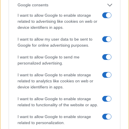
hiszen Liliom a túlvilágról hazaérkezve egy csillagot hoz a
Google consents
tenyerén a kislányának. A többi darabja olyan, mintha
I want to allow Google to enable storage
légpárnán suhanna egy picivel a színpad deszkái fölött. Ez a
related to advertising like cookies on web or
device identifiers in apps.
zseniális benne!
I want to allow my user data to be sent to
Margitai Ági és Korcsmáros György
Google for online advertising purposes.
I want to allow Google to send me
- Néhány esztendővel ezelőtt Sopronban már rendezte A
personalized advertising.
hattyút. Változott-e azóta a rendezői felfogása a darabbal
I want to allow Google to enable storage
kapcsolatban?
related to analytics like cookies on web or
device identifiers in apps.
Korcsmáros György: - Az igazságnak tartozom azzal, hogy
I want to allow Google to enable storage
Győrben nem én, hanem Tordy Géza rendezte volna. Sajnos
related to functionality of the website or app.
művészi nézeteltérés támadt közöttünk. Előfordul az ilyen
I want to allow Google to enable storage
művészek között. A rendező úr itt hagyta a nyakamra ezt a
related to personalization.
darabot. Valóban könnyebbséget jelentett számomra, hogy