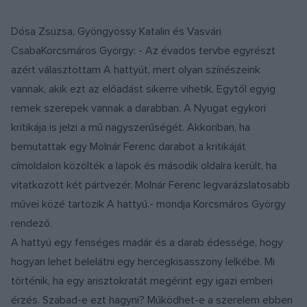
Dósa Zsuzsa, Gyöngyössy Katalin és Vasvári
CsabaKorcsmáros György: - Az évados tervbe egyrészt
azért választottam A hattyút, mert olyan színészeink
vannak, akik ezt az előadást sikerre vihetik. Egytől egyig
remek szerepek vannak a darabban. A Nyugat egykori
kritikája is jelzi a mű nagyszerűségét. Akkoriban, ha
bemutattak egy Molnár Ferenc darabot a kritikáját
címoldalon közölték a lapok és második oldalra került, ha
vitatkozott két pártvezér. Molnár Ferenc legvarázslatosabb
művei közé tartozik A hattyú.- mondja Korcsmáros György
rendező.
A hattyú egy fenséges madár és a darab édessége, hogy
hogyan lehet belelátni egy hercegkisasszony lelkébe. Mi
történik, ha egy arisztokratát megérint egy igazi emberi
érzés. Szabad-e ezt hagyni? Működhet-e a szerelem ebben