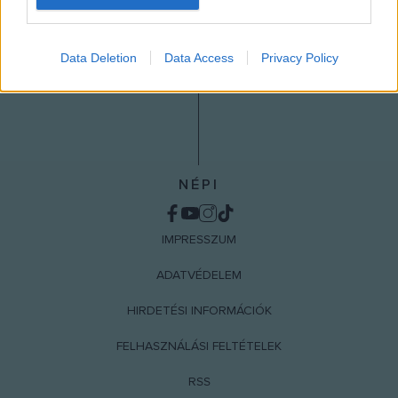
I want to allow Google to enable storage
related to analytics like cookies on web or
Data Deletion
Data Access
Privacy Policy
device identifiers in apps.
I want to allow Google to enable storage
related to functionality of the website or app.
I want to allow Google to enable storage
related to personalization.
NÉPI
I want to allow Google to enable storage
related to security, including authentication
IMPRESSZUM
functionality and fraud prevention, and other
user protection.
ADATVÉDELEM
HIRDETÉSI INFORMÁCIÓK
FELHASZNÁLÁSI FELTÉTELEK
RSS