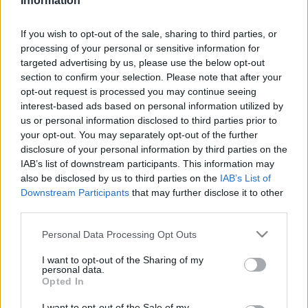
Information
Ezért is örömmel fogadták, hogy Gödöllő és Budapest után
Egerbe költözött a fesztivál, amelynek keretében tíz
If you wish to opt-out of the sale, sharing to third parties, or
processing of your personal or sensitive information for
előadást láthat a közönség a Gárdonyi Géza Színházban. A
targeted advertising by us, please use the below opt-out
magyarországi műhelyek mellett három határon túli társulat
section to confirm your selection. Please note that after your
is bemutatkozik a nyolc napon át tartó rendezvényen.
opt-out request is processed you may continue seeing
interest-based ads based on personal information utilized by
A fesztivált hiánypótló szakmai rendezvényként hívták
us or personal information disclosed to third parties prior to
életre 1986-ban, egyetlen fóruma volt akkoriban nemcsak a
your opt-out. You may separately opt-out of the further
vidéki társulatoknak, hanem az elgondolkodtató, politikailag
disclosure of your personal information by third parties on the
IAB’s list of downstream participants. This information may
kicsit lázadó előadásoknak is, a rendszerváltozás után pedig
also be disclosed by us to third parties on the
IAB’s List of
már határon túli színházakat is vendégül láttak - ismertette a
Downstream Participants
that may further disclose it to other
fesztivál történetét a direktor.
third parties.
Az idei fesztiválon a beregszászi művészek mellett a
Please note that this website/app uses one or more Google
Personal Data Processing Opt Outs
szabadkai Záróra és a marosvásárhelyi Valahol Szecsuánban
services and may gather and store information including but
not limited to your visit or usage behaviour. You may click to
I want to opt-out of the Sharing of my
című előadás képviseli a határon túli színházakat.
personal data.
grant or deny consent to Google and its third-party tags to
Opted In
A programban szerepel a szolnoki Nem félünk a farkastól,
use your data for below specified purposes in below Google
valamint a kecskemétiek E-chat és a nyíregyházi színház
consent section.
I want to opt-out of the Sale of my