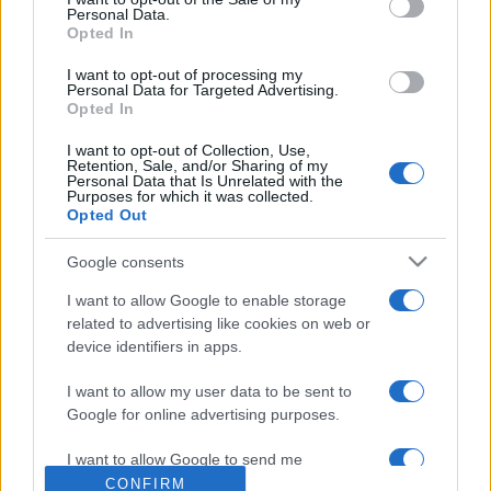
Personal Data.
Eastwicki boszorkányok előadása is. A kaposvári művészek
Opted In
két fiatal rendező egyfelvonásos előadásával, a Tűzoltó
I want to opt-out of processing my
című produkcióval, és a Kékszakállú herceg vára prózai
Personal Data for Targeted Advertising.
Opted In
változatával lépnek színpadra. Zsótér Sándor rendhagyó
Peer Gynt-rendezését a Krétakör Színház játssza; ez az
I want to opt-out of Collection, Use,
Retention, Sale, and/or Sharing of my
előadás nyerte el az elmúlt évadban a kritikusok díját.
Personal Data that Is Unrelated with the
Purposes for which it was collected.
A házigazdák A Pityu bácsi fia című Háy-ördögjátékkal
Opted Out
szerepelnek, ezzel összehasonlításra adnak alkalmat, hiszen
Google consents
a beregszásziak ugyanezt a művet mutatják be.
A Magyar Stúdiószínházi Fesztivált szakmai értékelés és a
I want to allow Google to enable storage
related to advertising like cookies on web or
díjkiosztó zárja Egerben.
device identifiers in apps.
I want to allow my user data to be sent to
Google for online advertising purposes.
MEGOSZTÁS
I want to allow Google to send me
personalized advertising.
CONFIRM