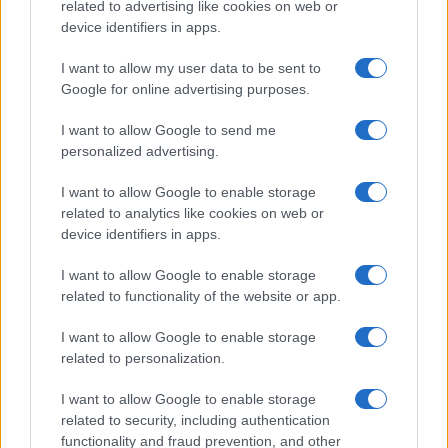
related to advertising like cookies on web or
pátoszát jelenítette meg művészetével. Drámahősei
device identifiers in apps.
szintúgy lelkük ?fantomjaival" küzdenek, objektív szégyenük
I want to allow my user data to be sent to
semmisíti meg őket, a teljes élet lehetetlensége; érzelmi és
Google for online advertising purposes.
erkölcsi igényeik összeférhetetlenek.
I want to allow Google to send me
personalized advertising.
Versei formájukban nem emlékeztetnek senkire egész
irodalmunkban. Néhány korábbi kísérletezés után Füst Milán
I want to allow Google to enable storage
related to analytics like cookies on web or
a magyar szabadvers megteremtője. Leszámítva néhány
device identifiers in apps.
egészen ritka rímes játékát, költészete szakítás a rímmel is
és a megszokott ritmikákkal is, de közben soraiban a görög
I want to allow Google to enable storage
related to functionality of the website or app.
verselés szöveghullámzásai és a Biblia félvers - félpróza
ritmusai lappanganak. A görög tragédiák kórusai és az
I want to allow Google to enable storage
Ótestamentum zsoltárai hatottak legerősebben ezekre a
related to personalization.
nagyon is modern versekre, amelyek a XX. század
I want to allow Google to enable storage
emberének szorongásait, felháborodásait, embertelenség
related to security, including authentication
elleni tiltakozását fejezik ki látomásos képekben. Fájdalom,
functionality and fraud prevention, and other