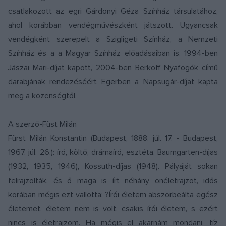
csatlakozott az egri Gárdonyi Géza Színház társulatához,
ahol korábban vendégművészként játszott. Ugyancsak
vendégként szerepelt a Szigligeti Színház, a Nemzeti
Színház és a a Magyar Színház előadásaiban is. 1994-ben
Jászai Mari-díjat kapott, 2004-ben Berkoff Nyafogók című
darabjának rendezéséért Egerben a Napsugár-díjat kapta
meg a közönségtől.
A szerző-Füst Milán
Fürst Milán Konstantin (Budapest, 1888. júl. 17. - Budapest,
1967. júl. 26.): író, költő, drámaíró, esztéta. Baumgarten-díjas
(1932, 1935, 1946), Kossuth-díjas (1948). Pályáját sokan
felrajzolták, és ő maga is írt néhány önéletrajzot, idős
korában mégis ezt vallotta: ?Írói életem abszorbeálta egész
életemet, életem nem is volt, csakis írói életem, s ezért
nincs is életrajzom. Ha mégis el akarnám mondani, tíz