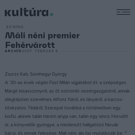
M
SZÍNPAD
Máli néni premier
Fehérvárott
ARCHÍV
2007. FEBRUÁR 8.
Zsurzs Kati, Somhegyi György
A '30-as évek végén Füst Milán vígjátékot írt: a szépséges
Margit kisasszonyról, az őt ostromló vezérigazgatóról, annak
idegtépően szerelmes Alfonz fiáról, és lányáról, a karcos-
titokzatos Tildáról. Szerepel továbbá a történetben egy
kisfiú, akinek talán három anyja van, talán egy sincs; Horváth
úr, a könyvelők gyöngye, a mindenütt hallgatózó Novák
bácsi, és ennek felesége, Máli néni, aki így mutatkozik be: ?