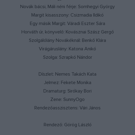
Novák bácsi, Máli néni férje: Somhegyi György
Margit kisasszony: Csizmadia Ildikó
Egy másik Margit: Váradi Eszter Sára
Horváth úr, könyvelő: Kovásznai Szász Gergő
Szolgálólány Novákéknál: Benkő Klára
Virágáruslány: Katona Anikó
Szolga: Szrapkó Nándor
Díszlet: Nemes Takách Kata
Jelmez: Fekete Monika
Dramaturg: Sirókay Bori
Zene: SunnyOgo
Rendezőasszisztens: Vári János
Rendező: Görög László