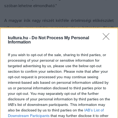
szóban lehetne elmondható."
A magyar írók nagy részét kétféle értelmiségi előkészület
jellemezte igen sokáig: a jogászi és a bölcsészi. Akadt
közöttük ideig-óráig gyakorló ügyvéd is, tanár is. Füst Milán
kultura.hu -
Do Not Process My Personal
Information
jogász is volt, tanár is volt: jogi doktorátust és kereskedelmi
iskolai tanári diplomát is szerzett. Élete jó részében
If you wish to opt-out of the sale, sharing to third parties, or
gyakorló tanár volt: korábban kereskedelmi középiskolában
processing of your personal or sensitive information for
tanított gyakorlati tantárgyakat, majd idős korában az
targeted advertising by us, please use the below opt-out
section to confirm your selection. Please note that after your
egyetemen esztétikát. És aki csak tanítványa volt, akár itt,
opt-out request is processed you may continue seeing
akár ott, mind úgy emlékezik, hogy egész lelkét adta a
interest-based ads based on personal information utilized by
pedagógiába, órái lelket-értelmet izgatóak,
us or personal information disclosed to third parties prior to
your opt-out. You may separately opt-out of the further
gondolatébresztőek voltak.
disclosure of your personal information by third parties on the
IAB’s list of downstream participants. This information may
Polgári családból származott, de kisgyermekkora óta árva
also be disclosed by us to third parties on the
IAB’s List of
Downstream Participants
that may further disclose it to other
volt, így nehéz anyagi körülmények között, szívós kitartással