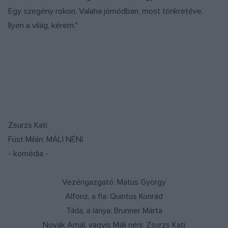
Egy szegény rokon. Valaha jómódban, most tönkretéve.
Ilyen a világ, kérem."
Zsurzs Kati
Füst Milán: MÁLI NÉNI
- komédia -
Vezérigazgató: Matus György
Alfonz, a fia: Quintus Konrád
Tilda, a lánya: Brunner Márta
Novák Amál, vagyis Máli néni: Zsurzs Kati