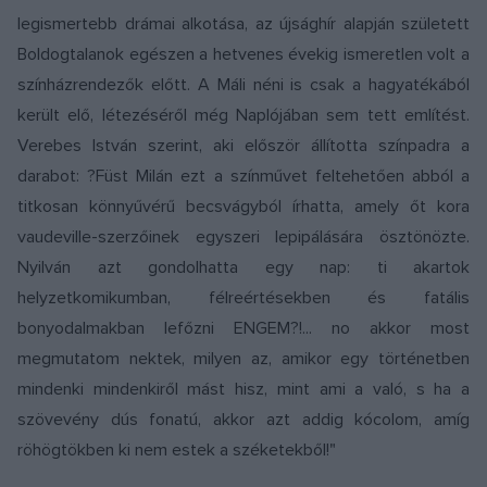
legismertebb drámai alkotása, az újsághír alapján született
Boldogtalanok egészen a hetvenes évekig ismeretlen volt a
színházrendezők előtt. A Máli néni is csak a hagyatékából
került elő, létezéséről még Naplójában sem tett említést.
Verebes István szerint, aki először állította színpadra a
darabot: ?Füst Milán ezt a színművet feltehetően abból a
titkosan könnyűvérű becsvágyból írhatta, amely őt kora
vaudeville-szerzőinek egyszeri lepipálására ösztönözte.
Nyilván azt gondolhatta egy nap: ti akartok
helyzetkomikumban, félreértésekben és fatális
bonyodalmakban lefőzni ENGEM?!... no akkor most
megmutatom nektek, milyen az, amikor egy történetben
mindenki mindenkiről mást hisz, mint ami a való, s ha a
szövevény dús fonatú, akkor azt addig kócolom, amíg
röhögtökben ki nem estek a széketekből!"