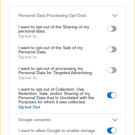
third parties.
szerezte tudósi színvonalú műveltségét, amelyben
Please note that this website/app uses one or more Google
jelentékeny helyet foglalt el az antik görög kultúra és a
Personal Data Processing Opt Outs
services and may gather and store information including but
Biblia. Ez a két kulturális világ mindvégig erősen hat
not limited to your visit or usage behaviour. You may click to
I want to opt-out of the Sharing of my
personal data.
költészetére. Ifjúkorától fogva jó barátja volt Kosztolányi
grant or deny consent to Google and its third-party tags to
Opted In
use your data for below specified purposes in below Google
Dezső és Karinthy Frigyes, velük együtt ismerte meg a
consent section.
I want to opt-out of the Sale of my
világirodalom modern törekvéseit.
Personal Data.
Opted In
A magyar költészet leglassabban dolgozó, legaggályosabb
I want to opt-out of processing my
Personal Data for Targeted Advertising.
költője volt, aggastyán korában is tökéletes remekműveket
Opted In
írt, és nyolcvan évre terjedő életében összesen nem írt száz
I want to opt-out of Collection, Use,
verset. Költészetében nincs selejt. Amit a kezéből kiadott,
Retention, Sale, and/or Sharing of my
Personal Data that Is Unrelated with the
mind remekmű volt.
Purposes for which it was collected.
Opted Out
Műveit egyetlen élmény, a va1óságától elidegenült
Google consents
individuum életérzése ihlette. A létezés abszurditásának a
I want to allow Google to enable storage
hiábavalóság biztos tudatában is nekifeszülő erkölcsi akarat