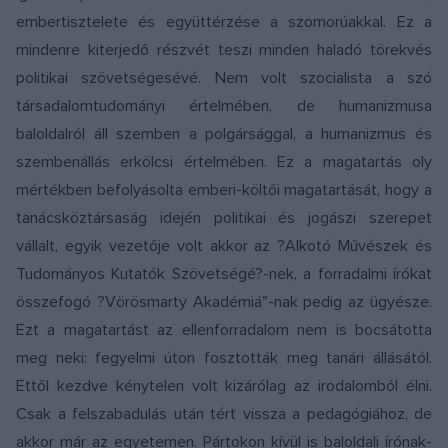
embertisztelete és együttérzése a szomorúakkal. Ez a
mindenre kiterjedő részvét teszi minden haladó törekvés
politikai szövetségesévé. Nem volt szocialista a szó
társadalomtudományi értelmében, de humanizmusa
baloldalról áll szemben a polgársággal, a humanizmus és
szembenállás erkölcsi értelmében. Ez a magatartás oly
mértékben befolyásolta emberi-költői magatartását, hogy a
tanácsköztársaság idején politikai és jogászi szerepet
vállalt, egyik vezetője volt akkor az ?Alkotó Művészek és
Tudományos Kutatók Szövetségé?-nek, a forradalmi írókat
összefogó ?Vörösmarty Akadémiá"-nak pedig az ügyésze.
Ezt a magatartást az ellenforradalom nem is bocsátotta
meg neki: fegyelmi úton fosztották meg tanári állásától.
Ettől kezdve kénytelen volt kizárólag az irodalomból élni.
Csak a felszabadulás után tért vissza a pedagógiához, de
akkor már az egyetemen. Pártokon kívül is baloldali írónak-