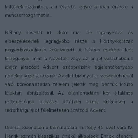
költőnek számított, aki értette, egyre jobban értette a
munkásmozgalmat is.
Néhány novellát írt ekkor már, de regényeinek és
elbeszéléseinek legnagyobb része a Horthy-korszak
negyedszázadában keletkezett. A húszas években kelt
kisregényei, mint a Nevetők vagy az angol vallásháborúk
idején játszódó Advent, szépprózánk legjelentékenyebb
remekei közé tartoznak. Az élet bizonytalan veszedelmeitől
való körvonalazatlan félelem jelenik meg bennük kitűnő
lélektani ábrázolással. Az ellenforradalmi kor általános
rettegésének művészi áttételei ezek, különösen a
terrorhangulatot félelmetesen ábrázoló Advent.
Drámái, különösen a bemutatásra mintegy 40 évet váró IV.
Henrik szintén klasszikus értékű alkotások. Ennek ellenére