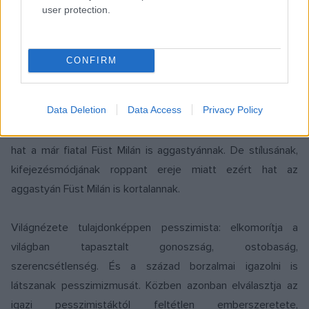
user protection.
szomorúság, részvét szólal meg ebben a költészetben, de
mintha nem is egy meghatározott ember mondaná, mintha
maga a mindenség, a természet vagy a történelem egésze
CONFIRM
szólalna meg. Ez az egész költészet ódai hangvételű,
Berzsenyi Dániel óta senki minálunk nem élt így
Data Deletion
Data Access
Privacy Policy
költészetében a szakadatlan magasztosság állapotában.
Értő és borús élettapasztalat sejlik a versek mögött. Ezért
hat a már fiatal Füst Milán is aggastyánnak. De stílusának,
kifejezésmódjának roppant ereje miatt ezért hat az
aggastyán Füst Milán is kortalannak.
Világnézete tulajdonképpen pesszimista: elkomorítja a
világban tapasztalt gonoszság, ostobaság,
szerencsétlenség. És a század borzalmai igazolni is
látszanak pesszimizmusát. Közben azonban elválasztja az
igazi pesszimistáktól feltétlen emberszeretete,