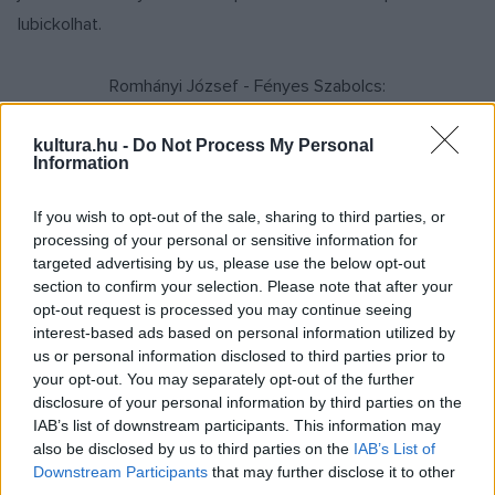
lubickolhat.
Romhányi József - Fényes Szabolcs:
HAMUPIPŐKE
kultura.hu -
Do Not Process My Personal
- mesemusical -
Information
Szereplők:
If you wish to opt-out of the sale, sharing to third parties, or
Hamupipőke: Pap Lívia
processing of your personal or sensitive information for
targeted advertising by us, please use the below opt-out
Hétzsákné, a mostohája: Molnár Anna / Péva Ibolya
section to confirm your selection. Please note that after your
Aranyka: Vekerle Andrea / Ramocsa Emese
opt-out request is processed you may continue seeing
Gyöngyike: Jancsó Dóra
interest-based ads based on personal information utilized by
us or personal information disclosed to third parties prior to
Szakács, Takács, Kovács stb.: D. Derecskei Zsolt
your opt-out. You may separately opt-out of the further
Pitvarmester: Latabár Árpád
disclosure of your personal information by third parties on the
Gáspár, a Királyfi: Lukács Gábor
IAB’s list of downstream participants. This information may
also be disclosed by us to third parties on the
IAB’s List of
Kétségbeesett Boldizsár, a Király: Somló István
Downstream Participants
that may further disclose it to other
Gerlepár: Kecskeméti Edina / Újhelyi István