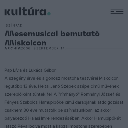
M
SZÍNPAD
Mesemusical bemutató
Miskolcon
ARCHÍV
2006. SZEPTEMBER 14.
Pap Lívia és Lukács Gábor
A szegény árva és a gonosz mostoha testvérei Miskolcon
legutóbb 13 éve, Heltai Jenő Szépek szépe című művének
szereplőiként tűntek fel. A ?rímhányó" Romhányi József és
Fényes Szabolcs Hamupipőke című darabjának átdolgozását
csaknem 30 éve mutatták be színházunkban, az akkor
pályakezdő Halasi Imre rendezésében. Akkor Hamupipőkét
játszó Péva Ibolya most a kapzsi mostoha szerepében