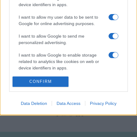
device identifiers in apps.
Rendező: SERES ILDIKÓ
I want to allow my user data to be sent to
Bemutató: 2006. szeptember 20. 15 óra
Google for online advertising purposes.
Helyszín: Miskolci Nemzeti Színház, Kamaraszínház
I want to allow Google to send me
personalized advertising.
I want to allow Google to enable storage
related to analytics like cookies on web or
Jancsó Dóra, Péva Ibolya, Vekerle Andrea
device identifiers in apps.
I want to allow Google to enable storage
CONFIRM
Forrás: Miskolci Nemzeti Színház
related to functionality of the website or app.
I want to allow Google to enable storage
Data Deletion
Data Access
Privacy Policy
related to personalization.
MEGOSZTÁS
I want to allow Google to enable storage
related to security, including authentication
functionality and fraud prevention, and other