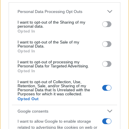
third parties.
Szitakötő: Józsa Gabriella / Kürti Zita
Please note that this website/app uses one or more Google
Personal Data Processing Opt Outs
Aranypók: Muresan Aurél / Gál Lóránt
services and may gather and store information including but
not limited to your visit or usage behaviour. You may click to
I want to opt-out of the Sharing of my
personal data.
grant or deny consent to Google and its third-party tags to
Közreműködik a színház kijelölt énekkara:
Opted In
use your data for below specified purposes in below Google
Lipták Ágnes, Jambrik Boglárka, Hircsu Angelika, Irlanda
consent section.
I want to opt-out of the Sale of my
Gergely, Boncsér Gergely
Personal Data.
Opted In
I want to opt-out of processing my
Díszlet-jelmez: Juhász Katalin
Personal Data for Targeted Advertising.
Zenei vezető: Varga Zsuzsa
Opted In
Koreográfus:Kozma Attila
I want to opt-out of Collection, Use,
Retention, Sale, and/or Sharing of my
Zenei munkatárs: Nagy Nándor
Personal Data that Is Unrelated with the
Purposes for which it was collected.
Színpadmester: Hazsega Miklós
Opted Out
Ügyelő: Rack Zsuzsa
Súgó: Gah Erzsébet
Google consents
Rendezőasszisztens: Radnai Erika
I want to allow Google to enable storage
related to advertising like cookies on web or