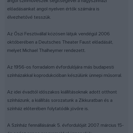
angol színművészek segítségével a nagyszínházi
előadásainkat angol nyelven értők számára is
élvezhetővé tesszük.
Az Őszi Fesztivállal közösen látjuk vendégül 2006
októberében a Deutsches Theater Faust előadását,
melyet Michael Thalheymer rendezett.
Az 1956-os forradalom évfordulójára más budapesti
színházakkal koprodukcióban készülünk ünnepi műsorral.
Az idei évadtól időszakos kiállításoknak adott otthont
színházunk, a kiállítás sorozatunk a Zikkuratban és a
színház előterében folytatódik jövőre is.
A Színház fennállásának 5. évfordulóját 2007. március 15-