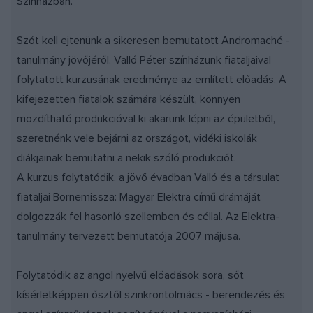
Színházban.
Szót kell ejtenünk a sikeresen bemutatott Andromaché -
tanulmány jövőjéről. Valló Péter színházunk fiataljaival
folytatott kurzusának eredménye az említett előadás. A
kifejezetten fiatalok számára készült, könnyen
mozdítható produkcióval ki akarunk lépni az épületből,
szeretnénk vele bejárni az országot, vidéki iskolák
diákjainak bemutatni a nekik szóló produkciót.
A kurzus folytatódik, a jövő évadban Valló és a társulat
fiataljai Bornemissza: Magyar Elektra című drámáját
dolgozzák fel hasonló szellemben és céllal. Az Elektra-
tanulmány tervezett bemutatója 2007 májusa.
Folytatódik az angol nyelvű előadások sora, sőt
kísérletképpen ősztől szinkrontolmács - berendezés és