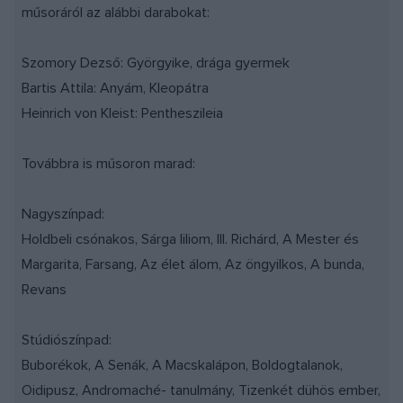
műsoráról az alábbi darabokat:
Szomory Dezső: Györgyike, drága gyermek
Bartis Attila: Anyám, Kleopátra
Heinrich von Kleist: Pentheszileia
Továbbra is műsoron marad:
Nagyszínpad:
Holdbeli csónakos, Sárga liliom, III. Richárd, A Mester és
Margarita, Farsang, Az élet álom, Az öngyilkos, A bunda,
Revans
Stúdiószínpad:
Buborékok, A Senák, A Macskalápon, Boldogtalanok,
Oidipusz, Andromaché- tanulmány, Tizenkét dühös ember,