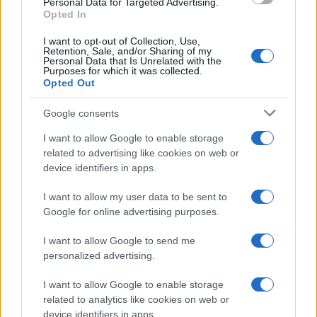
Personal Data for Targeted Advertising.
Főbb szerepekben: Básti Juli, Molnár Piroska, Schell Judit,
Opted In
Szarvas József, Benedek Miklós, Blaskó Péter, Csoma
I want to opt-out of Collection, Use,
Judit, Hollósi Frigyes, Gazsó György, Mertz Tibor, Csankó
Retention, Sale, and/or Sharing of my
Personal Data that Is Unrelated with the
Zoltán, Söptei Andrea
Purposes for which it was collected.
Opted Out
A Stúdiószínpadon
Google consents
I want to allow Google to enable storage
#8226; 2006. október
related to advertising like cookies on web or
Mosonyi Aliz: Varázsfuvola-mese (Rendező: Fodor Tamás)
device identifiers in apps.
I want to allow my user data to be sent to
A Stúdió "K" Színház és a Nemzeti Színház közös
Google for online advertising purposes.
produkciója
I want to allow Google to send me
personalized advertising.
#8226; 2006. október
I want to allow Google to enable storage
Moli#232;re: Tartuffe (Rendező: Alföldi Róbert)
related to analytics like cookies on web or
device identifiers in apps.