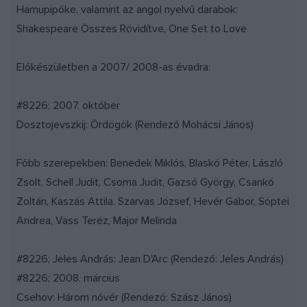
Hamupipőke, valamint az angol nyelvű darabok:
Shakespeare Összes Rövidítve, One Set to Love
Előkészületben a 2007/ 2008-as évadra:
#8226; 2007. október
Dosztojevszkij: Ördögök (Rendező Mohácsi János)
Főbb szerepekben: Benedek Miklós, Blaskó Péter, László
Zsolt, Schell Judit, Csoma Judit, Gazsó György, Csankó
Zoltán, Kaszás Attila. Szarvas József, Hevér Gábor, Söptei
Andrea, Vass Teréz, Major Melinda
#8226; Jeles András: Jean D'Arc (Rendező: Jeles András)
#8226; 2008. március
Csehov: Három nővér (Rendező: Szász János)