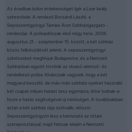
Az évadban külön érdekességet ígér a Lear király
színrevitele. A rendező Bocsárdi László, a
Sepsiszentgyörgyi Tamási Áron Színházigazgató -
rendezője. A próbaidőszak első négy hete, 2006.
augusztus 21. - szeptember 15. között, a két színház
közös felkészülését jelenti. A sepsiszentgyörgyi
színészeket meghívjuk Budapestre, és a Nemzeti
Színházban együtt történik az olvasó-elemző- és
rendelkező próba. Kíváncsiak vagyunk, hogy a két
magyarul beszélő, de más-más színházi nyelvet használó
két csapat milyen hatást tesz egymásra, létre tudnak-e
hozni e hatás segítségével új minőséget. A továbbiakban
aztán a két színház útja szétválik; először
Sepsiszentgyörgyön lesz a bemutató az ottani
szereposztással, majd február elején a Nemzeti