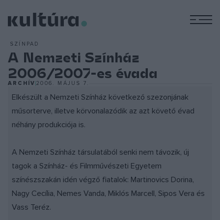
M
SZÍNPAD
A Nemzeti Színház
2006/2007-es évada
ARCHÍV
2006. MÁJUS 7.
Elkészült a Nemzeti Színház következő szezonjának
műsorterve, illetve körvonalazódik az azt követő évad
néhány produkciója is.
A Nemzeti Színház társulatából senki nem távozik, új
tagok a Színház- és Filmművészeti Egyetem
színészszakán idén végző fiatalok: Martinovics Dorina,
Nagy Cecília, Nemes Vanda, Miklós Marcell, Sipos Vera és
Vass Teréz.