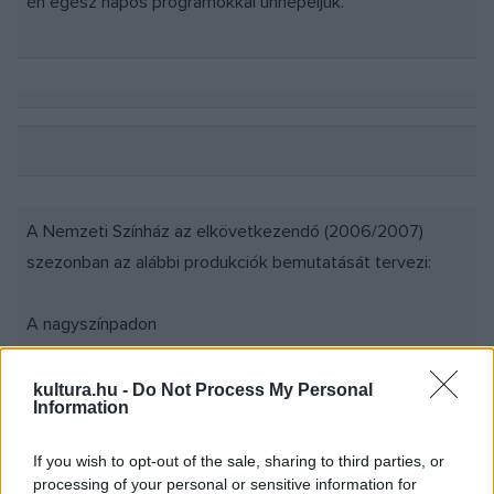
én egész napos programokkal ünnepeljük.
A Nemzeti Színház az elkövetkezendő (2006/2007)
szezonban az alábbi produkciók bemutatását tervezi:
A nagyszínpadon
#8226; 2006. november
kultura.hu -
Do Not Process My Personal
Information
Vörösmarty Mihály: Csongor és Tünde (Rendező: Valló
Péter)
If you wish to opt-out of the sale, sharing to third parties, or
processing of your personal or sensitive information for