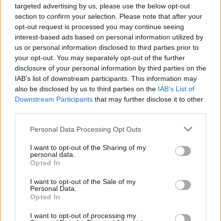
Főbb szerepekben: Kulka János, Almási Éva, Schell Judit,
targeted advertising by us, please use the below opt-out
section to confirm your selection. Please note that after your
Szarvas József, Sipos Vera, Blaskó Péter, Gazsó György,
opt-out request is processed you may continue seeing
Molnár Piroska, Spindler Béla, Marton Róbert, Schmied
interest-based ads based on personal information utilized by
Zoltán, Nagy Cili, Nemes Vanda
us or personal information disclosed to third parties prior to
your opt-out. You may separately opt-out of the further
disclosure of your personal information by third parties on the
#8226; 2007. február
IAB’s list of downstream participants. This information may
Shakespeare: Lear király (Rendező: Bocsárdi László)
also be disclosed by us to third parties on the
IAB’s List of
Downstream Participants
that may further disclose it to other
third parties.
Főbb szerepekben: Blaskó Péter, Törőcsik Mari, László
Please note that this website/app uses one or more Google
Personal Data Processing Opt Outs
Zsolt, Bodrogi Gyula, Stohl András, Söptei Andrea, Varga
services and may gather and store information including but
Mária, Vass Teréz, Szarvas József, Gazsó György
not limited to your visit or usage behaviour. You may click to
I want to opt-out of the Sharing of my
personal data.
grant or deny consent to Google and its third-party tags to
Opted In
use your data for below specified purposes in below Google
#8226; 2007. április
consent section.
I want to opt-out of the Sale of my
Hamvas Béla- Spiró György: Szilveszter (Rendező: Ascher
Personal Data.
Opted In
Tamás)
I want to opt-out of processing my