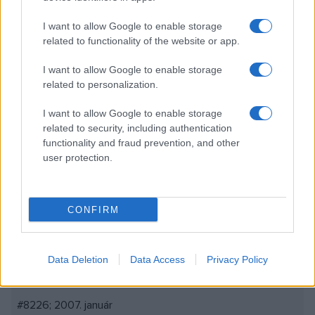
Főbb szerepekben: Udvaros Dorottya, László Zsolt, Stohl
I want to allow Google to enable storage
András, Rátóti Zoltán, Csoma Judit, Hevér Gábor,
related to functionality of the website or app.
Martinovics Dorina
I want to allow Google to enable storage
related to personalization.
A Nemzeti Színház és a Szentendrei Nyári Színház közös
produkciója
I want to allow Google to enable storage
related to security, including authentication
functionality and fraud prevention, and other
#8226; 2006. november
user protection.
Sántha Ferenc-Hamvai Kornél: Az ötödik pecsét (Rendező:
Jordán Tamás)
CONFIRM
Főbb szerepekben: Benedek Miklós, Rátóti Zoltán, Mertz
Tibor, Hollósi Frigyes, Csankó Zoltán, Varga Mária, Pásztor
Data Deletion
Data Access
Privacy Policy
Edina
#8226; 2007. január