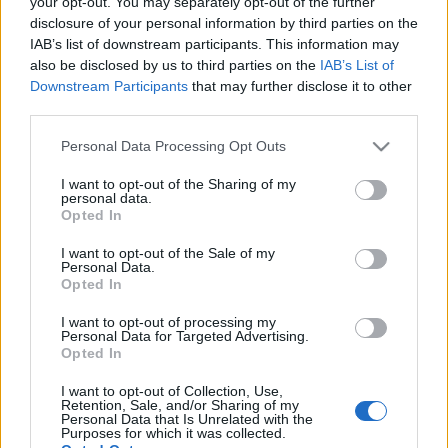
your opt-out. You may separately opt-out of the further
Sabák Péter, Szesztay Dávid) is található. A Pont Műhely
disclosure of your personal information by third parties on the
IAB’s list of downstream participants. This information may
elismert rendezőkkel dolgozik, mint pl. Keszég László és
also be disclosed by us to third parties on the
IAB’s List of
Zsótér Sándor. Gyakran veszünk részt nemzetközi
Downstream Participants
that may further disclose it to other
koprodukciókban is, aminek eredményeképpen az amerikai
third parties.
Jay Scheib is több előadást jegyzett a társulattal.
Please note that this website/app uses one or more Google
Personal Data Processing Opt Outs
services and may gather and store information including but
not limited to your visit or usage behaviour. You may click to
I want to opt-out of the Sharing of my
A budapesti Fringe Fesztivál keretében játszott Őszinte, de
personal data.
grant or deny consent to Google and its third-party tags to
igaz produkció a társulat ?Az Ember Trilógiája" címet viselő
Opted In
use your data for below specified purposes in below Google
sorozatának a második darabja, aminek a premierje 2005-
consent section.
I want to opt-out of the Sale of my
Personal Data.
ben volt. Az első rész (Család) 2004-ben került
Opted In
bemutatásra. Ez utóbbi az egyén és a hozzá legközelebb
I want to opt-out of processing my
állók problematikáját taglalja, az Őszinte, de igaz már
Personal Data for Targeted Advertising.
barátaink és ismerőseink hálójába kalauzol. A trilógia
Opted In
befejező része ? a 2006. évi őszi évad premierje ? egy
I want to opt-out of Collection, Use,
Retention, Sale, and/or Sharing of my
újabb fókusztágítással az individuum intézményesített
Personal Data that Is Unrelated with the
Purposes for which it was collected.
kapcsolatait vizsgálja az állammal ill. a különféle