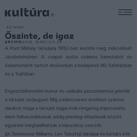
M
SZÍNPAD
Őszinte, de igaz
ARCHÍV
2006. MÁRCIUS 29.
A Pont Műhely társulata 1992-ben kezdte meg működését
Jászberényben. A csapat azóta számos bemutatót és
ősbemutatót tartott elsősorban a budapesti MU Színházban
és a Trafóban.
Engesztelhetetlen humor és radikális pesszimizmus jelentik
a társulat védjegyeit. Míg a kilencvenes években számos
darabot maga a társulat tagjai írtak rengeteg improvizatív
elem felhasználásával, addig jelenlegi előadásaik között
egyaránt megtalálhatóak a klasszikus szerzők
(pl.:Tennessee Williams, Lev Tolsztoj) darabjai és kortárs írók