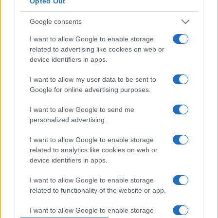
Opted Out
szerveződésekkel.
Google consents
VÁLOGATÁS AZ ELMÚLT ÉVEK ELŐADÁSAIBÓL:
I want to allow Google to enable storage
related to advertising like cookies on web or
device identifiers in apps.
1, Üveg és mák
(Tennessee Williams alapján, premier: 2003, rendezte: Jay
I want to allow my user data to be sent to
Google for online advertising purposes.
Scheib)
I want to allow Google to send me
2, Phaedra szerelme
personalized advertising.
(Sarah Kane, premier: 2004, rendezte: Zsótér Sándor)
I want to allow Google to enable storage
related to analytics like cookies on web or
3, Család
device identifiers in apps.
(Bíró László, premier: 2004, rendezte: Keszég László)
I want to allow Google to enable storage
related to functionality of the website or app.
4, A sötétség hatalma
I want to allow Google to enable storage
(Lev Tolsztoj, premier: 2005, rendezte: Jay Scheib)