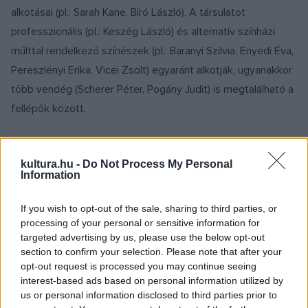
alkotásai (pl.: Sarah Kane, Bíró László). A társulatot
professzionális (pl.: Keszég László) és alternatív színházi
múlttal rendelkező színészek (pl.: Baranyi Szilvia, Enyedi Éva,
Pereszlényi Erika, Vicei Zsolt) egyaránt alkotják, ugyanakkor
több vendég (Scherer Péter, Pogány Judit) is megtalálható a
fellépők között.
Egyvalami nem változott: a Pont Műhely egyedi színt jelent a
kultura.hu -
Do Not Process My Personal
mai magyar színházak sorában azzal a radikális egyén- és
Information
társadalombírálattal, ami elementáris és húsbavágó humorral
mutatja be az emberi hülyeség szépségéből bőséggel
If you wish to opt-out of the sale, sharing to third parties, or
processing of your personal or sensitive information for
táplálkozó világunkat. A társulat igyekszik olyan színházi
targeted advertising by us, please use the below opt-out
élményt nyújtani, amiben egyaránt megtalálható a prózai- és
section to confirm your selection. Please note that after your
mozgásszínház minden ismérve, valamint az élő zene. Ez
opt-out request is processed you may continue seeing
interest-based ads based on personal information utilized by
utóbbi szerves részét képezi a Pont Műhely esztétikájának,
us or personal information disclosed to third parties prior to
hiszen a társulatban több ismert zenész (Márkos Albert,