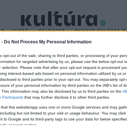
T
VIDEÓ
HAJÓGYÁR
MAGYAR KULTÚRA M
 -
Do Not Process My Personal Information
Poznanban
to opt-out of the sale, sharing to third parties, or processing of your per
formation for targeted advertising by us, please use the below opt-out s
r selection. Please note that after your opt-out request is processed y
rális Intézet igazgatója elmondta, hogy a poznani színházi találk
eing interest-based ads based on personal information utilized by us or
 Spiró György
Kvartett
jét, előtte Egressy Zoltán
Portugál
című dara
disclosed to third parties prior to your opt-out. You may separately opt-
losure of your personal information by third parties on the IAB’s list of
. This information may also be disclosed by us to third parties on the
IA
lokauszt áldozatainak állít emléket. A 16 éves Lilla és a 13 éves
Participants
that may further disclose it to other third parties.
mekkort szimbolizálja. A történetet korabeli filmslágerek és rádió
 that this website/app uses one or more Google services and may gath
yula
állította színpadra, Lillát
Szoták Andrea
, míg Éva szerepét
including but not limited to your visit or usage behaviour. You may click 
 to Google and its third-party tags to use your data for below specifi
ogle consent section.