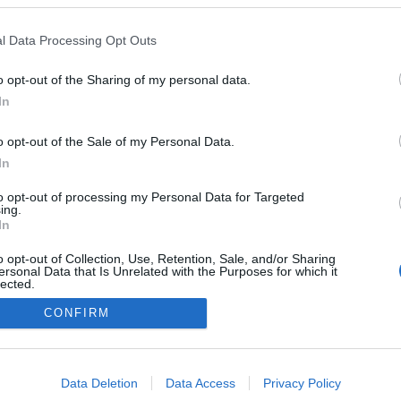
l Data Processing Opt Outs
o opt-out of the Sharing of my personal data.
In
o opt-out of the Sale of my Personal Data.
In
to opt-out of processing my Personal Data for Targeted
ing.
In
o opt-out of Collection, Use, Retention, Sale, and/or Sharing
ersonal Data that Is Unrelated with the Purposes for which it
NÉPI
lected.
Out
CONFIRM
DATVÉDELEM
HIRDETÉSI INFORMÁCIÓK
FELHASZNÁLÁSI F
consents
o allow Google to enable storage related to advertising like cookies on
Data Deletion
Data Access
Privacy Policy
evice identifiers in apps.