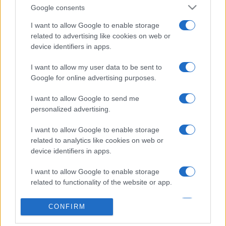
Google consents
találtam ki, hogy arról írok, mi történik, ha ezek a falusi
emberek felkerülnek Pestre, tudnak-e ott boldogulni?
I want to allow Google to enable storage
related to advertising like cookies on web or
Valójában ez rólam szól, hiszen én 14 évesen kerültem
device identifiers in apps.
vidékről a nagyvárosba. A darabban ott bujkál a világ és az
én viszonyom. Az emberi ?ezen belül is a férfi-nő, szülő-
I want to allow my user data to be sent to
Google for online advertising purposes.
gyermek kapcsolat ? mondta Háy János.
Mint ?élő szerző? nehezem szoktam meg, hogy a
I want to allow Google to send me
színházban mások művészi akaratát is el kell fogadnom.
personalized advertising.
Pedig akkor jó egy előadás, ha az író, a rendező és a színész
I want to allow Google to enable storage
gondolkodása egy irányba vezet. Volt már olyan
related to analytics like cookies on web or
bemutatóm, amikor nem tetszett, amit a rendező csinált.
device identifiers in apps.
Ültem már úgy Korniss Mihály mellett, egyik művének
I want to allow Google to enable storage
bemutatóján, hogy előtte nyugtatót vett be. Megtanultam
related to functionality of the website or app.
elengedni a drámát, rábízni a rendezőre. Egy kortárs írónak
I want to allow Google to enable storage
azt kell tennie, amit a színház igényel. Ha időm engedi, és
CONFIRM
related to personalization.
Menyus kéri, szívesen veszek többször is részt a próbákon.