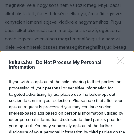
megbékél vele, hogy soha nem változik meg. Pityu bácsi
alkoholista lett, fia és felesége elhagyja, ám a fiú egyszer
kénytelen lemenni apjával vidékre a nagymamához. Pityu
bácsi alkoholizmusát sem mondja ki a szerző, egészen a
darab legvégi, zseniálisan megírt monológig: itt a hosszú
ideje ivó emberek összes mentségét meghallhatjuk: beteg
anyós, elfoglalt feleség? Pityu nem bír átállni a pesti
kultura.hu -
Do Not Process My Personal
ritmusra, s érezzük, hogy valójában a kezdetektől fogva
Information
nem tudja, mit keres a nagyvárosban. A darab végén a fiú
áldoztatik fel azért, mert az apja nem tudta átadni azt neki,
If you wish to opt-out of the sale, sharing to third parties, or
processing of your personal or sensitive information for
amit minden vidéki tud ? jelesül, hogy ahol szénakazal van,
targeted advertising by us, please use the below opt-out
ott vasvilla is lehet.
section to confirm your selection. Please note that after your
Háy János ördögjátéknak nevezi művét, eddigi
opt-out request is processed you may continue seeing
interest-based ads based on personal information utilized by
istendrámáival ellentétben és azok folytatásaként. Sokféle
us or personal information disclosed to third parties prior to
hagyományból építkezik: abszurd, realista, egzisztencialista,
your opt-out. You may separately opt-out of the further
groteszk. Háy drámái egyszerre szöveg- és
disclosure of your personal information by third parties on the