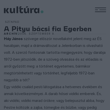
M
SZÍNPAD
A Pityu bácsi fia Egerben
ARCHÍV
2006. SZEPTEMBER 8.
Háy János
szövege először novellaként jelent meg az ÉS
hasábjain, majd a drámaváltozat a Jelenkorban is olvasható
volt. A szerző fontosnak tartotta megjegyezni, hogy darabja
1972-ben játszódik, de a szöveg olvasása és az előadás is
arról győzött meg: a történet egyetemes, bármikor
megtörténhetett vagy történhet, legfeljebb 1972-ban
nagyobb a tét?
Egy vidéki család pesti látogatása a hetvenes években és
annak következményei. A darab hősei vidéki emberek. És,
aki vidéki, vidéki marad örökre; vagy belepusztul abba, hogy
Pestre költözik a zajba, tömegbe és bűzbe, vagy pedig