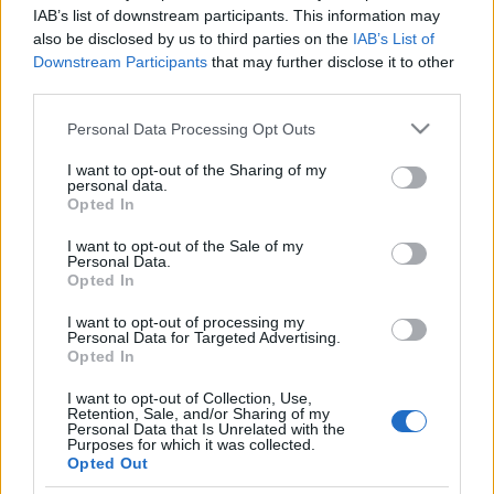
IAB’s list of downstream participants. This information may
színházcentrikusak. Háy szeretettel mesél, sok humorral,
also be disclosed by us to third parties on the
IAB’s List of
figurái is egyszerű emberek, akiken rengeteget lehet
Downstream Participants
that may further disclose it to other
nevetni. Nézzük a mesét, jól szórakozunk, közben mégis
third parties.
észrevétlenül összeszorul a torkunk. Bolyongunk felkavaró
Please note that this website/app uses one or more Google
Personal Data Processing Opt Outs
közös emlékeink között, mint a vidéki emberek a pesti
services and may gather and store information including but
not limited to your visit or usage behaviour. You may click to
I want to opt-out of the Sharing of my
aluljáróban. (kontextus.hu)
personal data.
grant or deny consent to Google and its third-party tags to
Opted In
use your data for below specified purposes in below Google
Budapest kontra falu. Írhatnánk alcímként. Hogy miért? A
consent section.
I want to opt-out of the Sale of my
Personal Data.
szerző leginkább a darab nyelvezetét ragadja meg: Ez a
Opted In
beszédmód, sajátos nyelvezet, melyet négy novellánál ?
I want to opt-out of processing my
alkalmaztam?, így egyfajta sorozatot, egységet alkotnak. A
Personal Data for Targeted Advertising.
Opted In
Pityu bácsi fia, az utolsó, kicsit kilóg a sorból, mert utcáról
felemelt, mégis irodalmi nyelv. Rejtett kapui voltak, amit
I want to opt-out of Collection, Use,
Retention, Sale, and/or Sharing of my
megpróbáltam feltárni, egyszer csak rájöttem, hogy mindent
Personal Data that Is Unrelated with the
Purposes for which it was collected.
megmutatott magából, már nem tart izgalomban, mint
Opted Out
szerzőt, és ha én nem izgulok, a nézőnek sem érdekes. Így