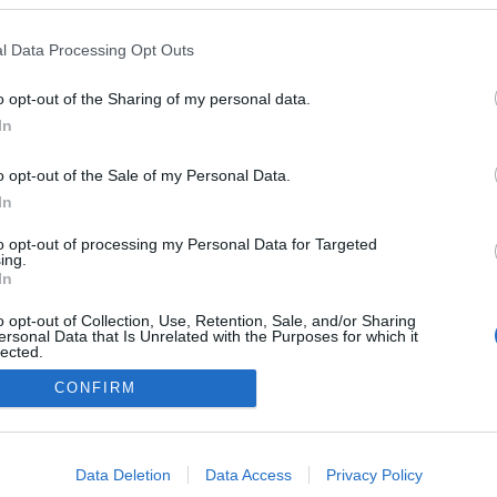
l Data Processing Opt Outs
o opt-out of the Sharing of my personal data.
In
o opt-out of the Sale of my Personal Data.
In
to opt-out of processing my Personal Data for Targeted
ing.
In
o opt-out of Collection, Use, Retention, Sale, and/or Sharing
ersonal Data that Is Unrelated with the Purposes for which it
lected.
Out
CONFIRM
NÉPI
consents
o allow Google to enable storage related to advertising like cookies on
DATVÉDELEM
HIRDETÉSI INFORMÁCIÓK
FELHASZNÁLÁSI F
Data Deletion
Data Access
Privacy Policy
evice identifiers in apps.