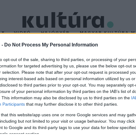
T
VIDEÓ
HAJÓGYÁR
MAGYAR KULTÚRA M
 -
Do Not Process My Personal Information
i Marionettszínház Don
to opt-out of the sale, sharing to third parties, or processing of your per
formation for targeted advertising by us, please use the below opt-out s
r selection. Please note that after your opt-out request is processed y
tt vendége volt Prágának, ahol olyan fogadtatásban volt része, 
eing interest-based ads based on personal information utilized by us or
k operáját", a Don Giovanni című remeket, amelyet a premieren 
disclosed to third parties prior to your opt-out. You may separately opt-
losure of your personal information by third parties on the IAB’s list of
. This information may also be disclosed by us to third parties on the
IA
színháztervezőtől, Daniel Dvoraktól és Jan Dvoraktól származik, 
Participants
that may further disclose it to other third parties.
et és nagyméretű bábokat használnak.
 that this website/app uses one or more Google services and may gath
dása minden eddigi csehországi színházi rekordot megdöntött: 
including but not limited to your visit or usage behaviour. You may click 
amint külföldi turnék során eddig több mint 400 000 néző látta.
 to Google and its third-party tags to use your data for below specifi
ogle consent section.