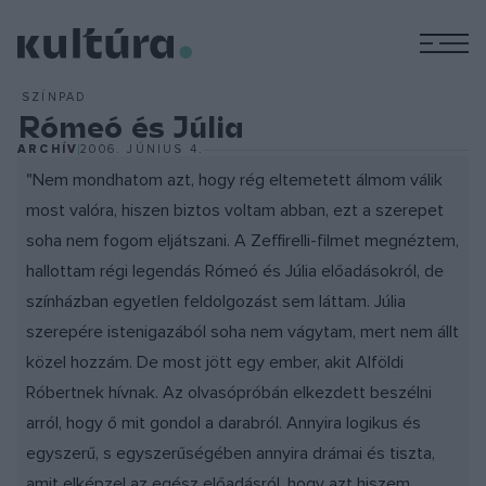
M
SZÍNPAD
Rómeó és Júlia
ARCHÍV
2006. JÚNIUS 4.
"Nem mondhatom azt, hogy rég eltemetett álmom válik
most valóra, hiszen biztos voltam abban, ezt a szerepet
soha nem fogom eljátszani. A Zeffirelli-filmet megnéztem,
hallottam régi legendás Rómeó és Júlia előadásokról, de
színházban egyetlen feldolgozást sem láttam. Júlia
szerepére istenigazából soha nem vágytam, mert nem állt
közel hozzám. De most jött egy ember, akit Alföldi
Róbertnek hívnak. Az olvasópróbán elkezdett beszélni
arról, hogy ő mit gondol a darabról. Annyira logikus és
egyszerű, s egyszerűségében annyira drámai és tiszta,
amit elképzel az egész előadásról, hogy azt hiszem,