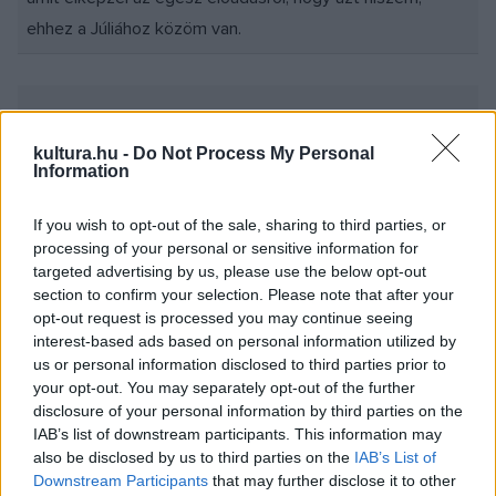
ehhez a Júliához közöm van.
kultura.hu -
Do Not Process My Personal
Robi már játszotta Rómeót, amikor kikerült a főiskoláról,
Information
Valló Péter rendezésében. Tehát nagyon ismeri a darabot,
a karakterekhez úgy tud hozzányúlni, hogy két-három
If you wish to opt-out of the sale, sharing to third parties, or
processing of your personal or sensitive information for
mondattal leszedi róluk a rárakódott sztereotípiákat.
targeted advertising by us, please use the below opt-out
Máshonnan fogalmazza a Rómeót (Huszár Zsolt),
section to confirm your selection. Please note that after your
Mercutiót (Almási Sándor) a Montague és Capulet-
opt-out request is processed you may continue seeing
interest-based ads based on personal information utilized by
családot, de nem tekeri ki a történetet. Szerinte Lőrinc
us or personal information disclosed to third parties prior to
barát (Hevér Gábor) nem afféle befelé forduló, istenfélő,
your opt-out. You may separately opt-out of the further
dogmákban gondolkozó pap, hanem egy fiatalember,
disclosure of your personal information by third parties on the
IAB’s list of downstream participants. This information may
akinek különös kapcsolata van a természeten keresztül
also be disclosed by us to third parties on the
IAB’s List of
istennel. A Dajka (Takács Kati) nem egy tenyeres-talpas
Downstream Participants
that may further disclose it to other