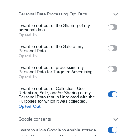
nőszemély, hanem egy intelligens asszony, aki egyedül
third parties.
vezeti Capuleték háztartását, s neveli Júliát. Kapcsolatuk
Please note that this website/app uses one or more Google
Personal Data Processing Opt Outs
két felnőtt nagyon mély, emberi barátsága.
services and may gather and store information including but
not limited to your visit or usage behaviour. You may click to
I want to opt-out of the Sharing of my
personal data.
grant or deny consent to Google and its third-party tags to
Júlia pedig önálló személyiség. Felnőtt nő, aki döntéseket
Opted In
use your data for below specified purposes in below Google
hoz. Merész, kockázatos döntéseket. Abszolút eszénél
consent section.
I want to opt-out of the Sale of my
Personal Data.
van, de közben a szenvedély is munkálkodik benne. Ugye,
Opted In
a klasszikus történet arról szól, hogy két, fiatalsága
I want to opt-out of processing my
hajnalán lévő ember, akik a szexualitást először
Personal Data for Targeted Advertising.
Opted In
tapasztalják meg, hirtelen egymásra csodálkoznak, és
egymáséi lesznek. De mint hogy most egy harminckét
I want to opt-out of Collection, Use,
Retention, Sale, and/or Sharing of my
éves Júlia és egy harmincöt éves Rómeó játssza a
Personal Data that Is Unrelated with the
Purposes for which it was collected.
főszerepet - a helyzet egészen más. Mi nem fogunk
Opted Out
szüzeket alakítani. Nem ez a lényeges ebben az
Google consents
előadásban, hanem a szerelem. Az igazi szerelem. Amikor
az ember az igazival találkozik. Mert létezik olyan, hogy
I want to allow Google to enable storage