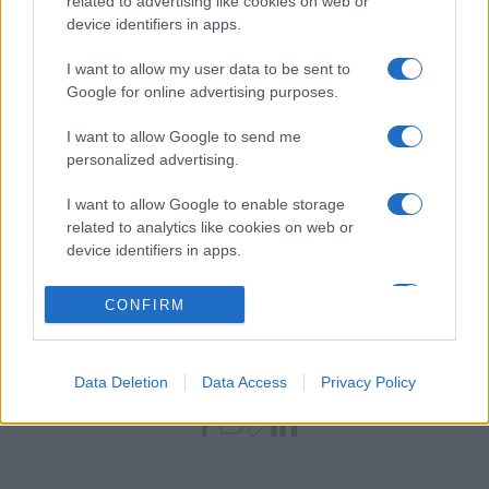
related to advertising like cookies on web or
csak harmincon túl jön el az igazi. A mi történetünk erről a
device identifiers in apps.
találkozásról szól. Meg arról, hogy a környezetük ehhez
hogyan viszonyul. Mennyire tudják elfogadni, mennyire
I want to allow my user data to be sent to
Google for online advertising purposes.
irigyek, féltékenyek, mennyire drukkolnak nekik.
Alföldi azt mondta, nem érdekli, miért, hogyan alakult ki
I want to allow Google to send me
viszály a két család között, és az sem érdekli, hogy ki
personalized advertising.
kezdte. Egyformán hibásak. Mert genetikailag gyűlölik
I want to allow Google to enable storage
egymást".
related to analytics like cookies on web or
device identifiers in apps.
Lejegyezte: Kiss Péter
I want to allow Google to enable storage
CONFIRM
related to functionality of the website or app.
I want to allow Google to enable storage
Data Deletion
Data Access
Privacy Policy
related to personalization.
MEGOSZTÁS
I want to allow Google to enable storage
related to security, including authentication
functionality and fraud prevention, and other