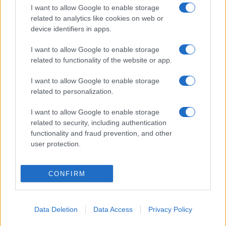
I want to allow Google to enable storage
interjú, Eörsi István drámája.
related to analytics like cookies on web or
A magyar előadást ? Felix Goldman, az ACUD-Theater
device identifiers in apps.
vezetője személyes felkérésére ? Urbán András rendezi
I want to allow Google to enable storage
Brecht kései, Buckowi elégiák című versfűzére
related to functionality of the website or app.
felhasználásával. Felix Goldman 2004 nyarán volt a
THEALTER International ? Szabad Színházak Nemzetközi
I want to allow Google to enable storage
related to personalization.
Találkozója fesztivál vendége. Valamennyi részt vevő
színház előadását megnézte, s tapasztalatai alapján
I want to allow Google to enable storage
választotta társszervezőnek a MASZK Egyesületet, s ekkor
related to security, including authentication
functionality and fraud prevention, and other
kérte fel Urbán Andrást is a közreműködésre. A Brecht
user protection.
Buckowban munkacímű előadás bemutatójára 2007.
májusában kerül sor Berlinben.
CONFIRM
A beszélgetést ? azaz mindkét produkciót, és a trilógia
harmadik, német és magyar színészek közreműködésével
Data Deletion
Data Access
Privacy Policy
színre vitt darabjának ősbemutatóját ? 2007 júliusában