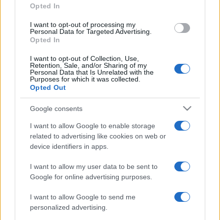
Opted In
A zsűri jelenlegi döntése nyomán ? A kollektív emlékezet és
az emlékezés kultúrája témakörben ? megvalósulhat A
I want to opt-out of processing my
Personal Data for Targeted Advertising.
beszélgetés ? színházi trilógia elnevezésű projekt, melynek
Opted In
magyar lebonyolítója a szegedi MASZK Egyesület,
I want to opt-out of Collection, Use,
koprodukciós partnere pedig a berlini ACUD-Theater ?
Retention, Sale, and/or Sharing of my
Personal Data that Is Unrelated with the
Alternativer Kunstverein ACUD e.V. (ACUD Színház - ACUD
Purposes for which it was collected.
Opted Out
Alternatív Művészeti Egyesület).
Google consents
A projekt az 1953. június 17-ei berlini felkelés és az 1956-os
I want to allow Google to enable storage
forradalom évfordulóján a két ország jelenlegi helyzetét
related to advertising like cookies on web or
vizsgálja a történelmi események tükrében, a fő hangsúlyt a
device identifiers in apps.
politikai esztétika mai lehetőségeire és feltételeire
I want to allow my user data to be sent to
helyezve.
Google for online advertising purposes.
I want to allow Google to send me
A trilógia első darabja ? melyet Paul Baiersdorf
personalized advertising.
rendezésében 2006 őszén láthat a berlini közönség ? Az