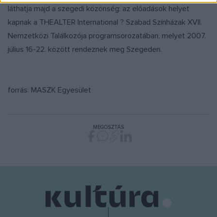
láthatja majd a szegedi közönség: az előadások helyet
kapnak a THEALTER International ? Szabad Színházak XVII.
Nemzetközi Találkozója programsorozatában, melyet 2007.
július 16-22. között rendeznek meg Szegeden.
forrás: MASZK Egyesület
MEGOSZTÁS