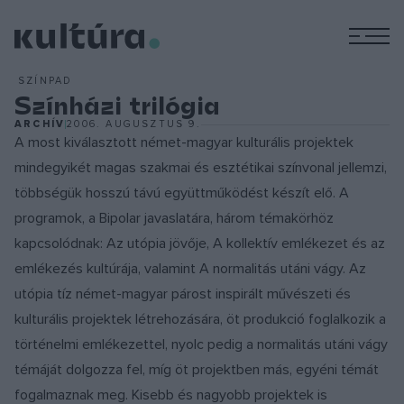
M
SZÍNPAD
Színházi trilógia
ARCHÍV
2006. AUGUSZTUS 9.
A most kiválasztott német-magyar kulturális projektek
mindegyikét magas szakmai és esztétikai színvonal jellemzi,
többségük hosszú távú együttműködést készít elő. A
programok, a Bipolar javaslatára, három témakörhöz
kapcsolódnak: Az utópia jövője, A kollektív emlékezet és az
emlékezés kultúrája, valamint A normalitás utáni vágy. Az
utópia tíz német-magyar párost inspirált művészeti és
kulturális projektek létrehozására, öt produkció foglalkozik a
történelmi emlékezettel, nyolc pedig a normalitás utáni vágy
témáját dolgozza fel, míg öt projektben más, egyéni témát
fogalmaznak meg. Kisebb és nagyobb projektek is