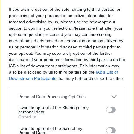
Freies Theater intendánsa, Kathrin Tiedemann, a stuttgarti
If you wish to opt-out of the sale, sharing to third parties, or
Akademie Schloss Solitude Alapítvány elnöke és az
processing of your personal or sensitive information for
Akadémia művészeti vezetője, Prof. Jean-Baptiste Joly, a
targeted advertising by us, please use the below opt-out
section to confirm your selection. Please note that after your
berlini transmediale fesztivál igazgatója, Dr. Andreas
opt-out request is processed you may continue seeing
Broeckmann és a Kulturstiftung des Bundes (Német
interest-based ads based on personal information utilized by
Szövetségi Kulturális Alapítvány) művészeti igazgatója és
us or personal information disclosed to third parties prior to
your opt-out. You may separately opt-out of the further
elnöke, Hortensia Völckers voltak a zsűri tagjai. A Bipolar
disclosure of your personal information by third parties on the
pályázati felhívását Tálasi Flóra, a Bipolar program igazgatója
IAB’s list of downstream participants. This information may
a szakmai zsűrivel együttműködve dolgozta ki. A program
also be disclosed by us to third parties on the
IAB’s List of
Downstream Participants
that may further disclose it to other
megvalósítását Tálasi Flóra a berlini Bipolar szervezőirodából
third parties.
irányítja.
Please note that this website/app uses one or more Google
Personal Data Processing Opt Outs
A 28 nyertes projekt 2006. augusztusától valósul meg. A
services and may gather and store information including but
Bipolar sokszínű rendezvénysorozata 2007.
not limited to your visit or usage behaviour. You may click to
I want to opt-out of the Sharing of my
personal data.
szeptemberében, a tervek szerint egy-egy koncerttel zárul
grant or deny consent to Google and its third-party tags to
Opted In
use your data for below specified purposes in below Google
majd az újonnan megnyíló Budapest Music Forumban és a
consent section.
I want to opt-out of the Sale of my
berlini Konzerthausban.
Personal Data.