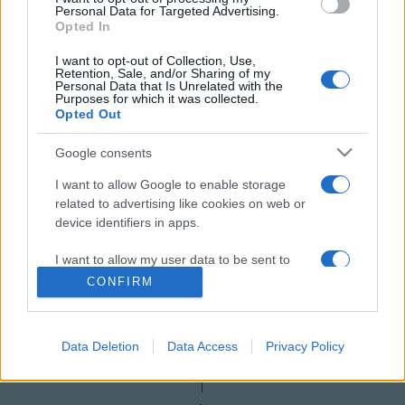
Personal Data for Targeted Advertising.
marketing?
Opted In
És még egyéb érdekességek?
I want to opt-out of Collection, Use,
Retention, Sale, and/or Sharing of my
Personal Data that Is Unrelated with the
forrás: Színpad / MSzTSz
Purposes for which it was collected.
Opted Out
Google consents
MEGOSZTÁS
I want to allow Google to enable storage
related to advertising like cookies on web or
device identifiers in apps.
I want to allow my user data to be sent to
Google for online advertising purposes.
CONFIRM
I want to allow Google to send me
personalized advertising.
Data Deletion
Data Access
Privacy Policy
I want to allow Google to enable storage
related to analytics like cookies on web or