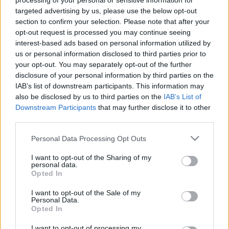
processing of your personal or sensitive information for
Mikroport csúcstechnika a Budaörsi Passió szabadtéri
targeted advertising by us, please use the below opt-out
section to confirm your selection. Please note that after your
produkcióján. A hatalmas méretű, dimbes-dombos terep-
opt-out request is processed you may continue seeing
színpad nagy kihívást jelentett a szereplők hangosításában.
interest-based ads based on personal information utilized by
Műszaki újdonságokról a folyóirat SCENI-TECH 2006.
us or personal information disclosed to third parties prior to
your opt-out. You may separately opt-out of the further
Színháztechnikai Találkozó és Kiállítás alkalmából
disclosure of your personal information by third parties on the
összeállított mellékletben olvashatunk. Békéscsabai Jókai
IAB’s list of downstream participants. This information may
Színház szeptember elején várja a szakma képviselőit.
also be disclosed by us to third parties on the
IAB’s List of
Downstream Participants
that may further disclose it to other
A látványtervezés már nem szűkíthető le a színházi díszlet-
third parties.
és jelmeztervezésre. A fotó, videó, animáció és grafikai
Please note that this website/app uses one or more Google
művészet a vizuális kommunikáció átértelmezését igényli. A
Personal Data Processing Opt Outs
services and may gather and store information including but
sokféle, modern kommunikációs eszköz, a komputer
not limited to your visit or usage behaviour. You may click to
I want to opt-out of the Sharing of my
personal data.
másféle oktatást igényel. Ezt mutatja be a Moholy-Nagy
grant or deny consent to Google and its third-party tags to
Opted In
use your data for below specified purposes in below Google
Művészeti Egyetem Vizuális Kommunikációs Szakának
consent section.
I want to opt-out of the Sale of my
professzora.
Personal Data.
A színházi gazdálkodás javítható a tudatosan kialakított
Opted In
beszállítói kapcsolatokkal. Hogyan alkalmazható a szállítói
I want to opt-out of processing my