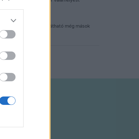
z utolsó részt, s ez a tér valamelyest
ettervező.
tiernát. A produkcióban látható még mások