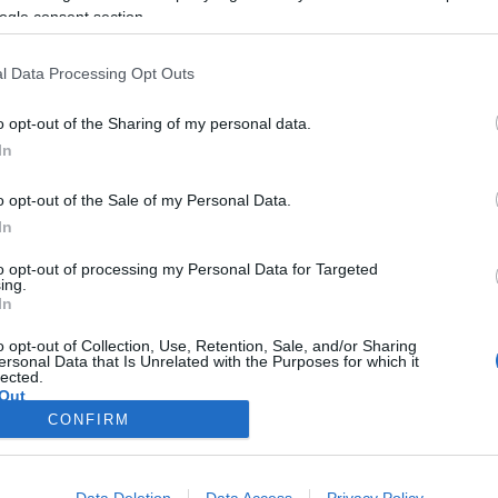
a, hogy méltósággal haljon meg. Egy dögkútba, kráterbe terveztem a
ogle consent section.
a nemzeti tragédiáinkra, jelenünkre" - mondja
Csanádi Judit
díszl
l Data Processing Opt Outs
án
játssza Báthory Zsigmondot,
Bozó Andrea
a feleségét, Krisz
zás Gergő
,
Mészáros Máté
.
o opt-out of the Sharing of my personal data.
In
o opt-out of the Sale of my Personal Data.
In
to opt-out of processing my Personal Data for Targeted
ing.
In
o opt-out of Collection, Use, Retention, Sale, and/or Sharing
ersonal Data that Is Unrelated with the Purposes for which it
lected.
Out
CONFIRM
consents
o allow Google to enable storage related to advertising like cookies on