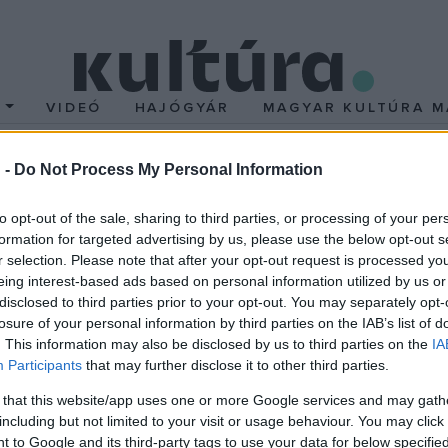
T
VIDEÓ
HAJÓGYÁR
MAGYAR KULTÚRA M
 -
Do Not Process My Personal Information
l teljes a trilógia
to opt-out of the sale, sharing to third parties, or processing of your per
formation for targeted advertising by us, please use the below opt-out s
ádszálra nem jó támaszkodni, mert átlyukasztja az ember tenyeré
r selection. Please note that after your opt-out request is processed y
élyi fejedelemre utal: ő az a "törött nádszál", aki a benne bízók 
eing interest-based ads based on personal information utilized by us or
disclosed to third parties prior to your opt-out. You may separately opt-
és a második rész címében szereplő "állhatatlan" is.
losure of your personal information by third parties on the IAB’s list of
. This information may also be disclosed by us to third parties on the
IA
Participants
that may further disclose it to other third parties.
 az aktualizálást, mégis a mához szól: a magyar történelem régi, t
 that this website/app uses one or more Google services and may gath
ógia most bemutatásra kerülő harmadik része,
A törött nádszál
"a
including but not limited to your visit or usage behaviour. You may click 
 to Google and its third-party tags to use your data for below specifi