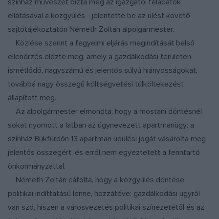
színház művészét bízta meg az igazgatói feladatok
ellátásával a közgyűlés - jelentette be az ülést követő
sajtótájékoztatón Németh Zoltán alpolgármester.
Közlése szerint a fegyelmi eljárás megindítását belső
ellenőrzés előzte meg, amely a gazdálkodási területen
ismétlődő, nagyszámú és jelentős súlyú hiányosságokat,
továbbá nagy összegű költségvetési túlköltekezést
állapított meg.
Az alpolgármester elmondta, hogy a mostani döntésnél
sokat nyomott a latban az úgynevezett apartmanügy: a
színház Bükfürdőn 13 apartman üdülési jogát vásárolta meg
jelentős összegért, és erről nem egyeztetett a fenntartó
önkormányzattal.
Németh Zoltán cáfolta, hogy a közgyűlés döntése
politikai indíttatású lenne, hozzátéve: gazdálkodási ügyről
van szó, hiszen a városvezetés politikai színezetétől és az