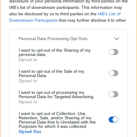
hét csütörtökön felfüggesztett igazgatója, ha
disclosure of your personal information by third parties on the
IAB’s list of downstream participants. This information may
elmarasztalják a fegyelmi vizsgálaton. Ezt maga Korcsmáros
also be disclosed by us to third parties on the
IAB’s List of
György jelentette ki kedden az MTI-nek.
Downstream Participants
that may further disclose it to other
Az egész vizsgálat és rágalomhadjárat az ő személye
third parties.
ellen irányul - mondta. Megítélése szerint ezt bizonyítja az is,
Please note that this website/app uses one or more Google
Personal Data Processing Opt Outs
hogy már a vizsgálat idejére sem hagyták meg posztján.
services and may gather and store information including but
not limited to your visit or usage behaviour. You may click to
I want to opt-out of the Sharing of my
"A felfüggesztésből és a különböző figyelmeztetésekből
personal data.
grant or deny consent to Google and its third-party tags to
Opted In
azt a következtetést kell levonnom, hogy az ítélet - a
use your data for below specified purposes in below Google
koncepciós perekhez méltóan - korábban már megvolt. Úgy
consent section.
I want to opt-out of the Sale of my
Personal Data.
tűnik, nem számít, hogy 15 év alatt művészetileg mit tettem
Opted In
le az asztalra, hogy ez alatt az ország egyik
I want to opt-out of processing my
leglátogatottabb színháza lett a győri, ahol évente 124 ezer
Personal Data for Targeted Advertising.
Opted In
ember fordul meg" - hangoztatta Korcsmáros György.
A revizori vizsgálat eredményéről a felfüggesztett
I want to opt-out of Collection, Use,
Retention, Sale, and/or Sharing of my
igazgató elmondta: az semmiféle kirívó szabálytalanságot
Personal Data that Is Unrelated with the
Purposes for which it was collected.
nem tudott feltárni. A fedezet nélküli kötelezettségvállalás,
Opted Out