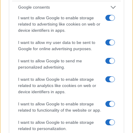
melyet vádként hoznak fel ellene, egyszerűen nem más,
Google consents
mint a színészek darabokra történő szerződtetése.
Mint mondta, reméli, hogy a vizsgálat alatt lehetősége
I want to allow Google to enable storage
related to advertising like cookies on web or
lesz a saját álláspontját is kifejteni.
device identifiers in apps.
A direktor az állítólagos luxusapartmanok ügyéről közölte:
az önkormányzattól nyilatkozó személy egyszerűen
I want to allow my user data to be sent to
Google for online advertising purposes.
valótlanságokat állított ezzel kapcsolatban.
Mint hangsúlyozta, nincs szó luxusról, a színház csupán
I want to allow Google to send me
personalized advertising.
üdülési jogot vásárolt Bükfürdőn a dolgozóinak. A 23 millió
forintot pedig öt év alatt kell majd kifizetni. A szociális
I want to allow Google to enable storage
juttatások minden évben részét képezik a színház
related to analytics like cookies on web or
device identifiers in apps.
költségvetésének, s azzal, hogy üdülési jogot vásároltak, az
intézmény és a dolgozók is jobban járnak, mintha üdülési
I want to allow Google to enable storage
csekkre költötték volna el ezt a pénzt.
related to functionality of the website or app.
Forgács Péter kinevezéséről Korcsmáros az MTI
I want to allow Google to enable storage
kérdésére válaszolva elmondta: Forgácsot ő hozta Győrbe,
related to personalization.