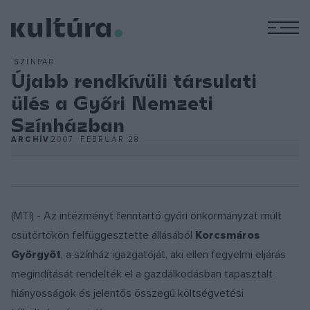
M
SZÍNPAD
Újabb rendkívüli társulati
ülés a Győri Nemzeti
Színházban
ARCHÍV
2007. FEBRUÁR 28.
(MTI) - Az intézményt fenntartó győri önkormányzat múlt
csütörtökön felfüggesztette állásából
Korcsmáros
Györgyöt
, a színház igazgatóját, aki ellen fegyelmi eljárás
megindítását rendelték el a gazdálkodásban tapasztalt
hiányosságok és jelentős összegű költségvetési