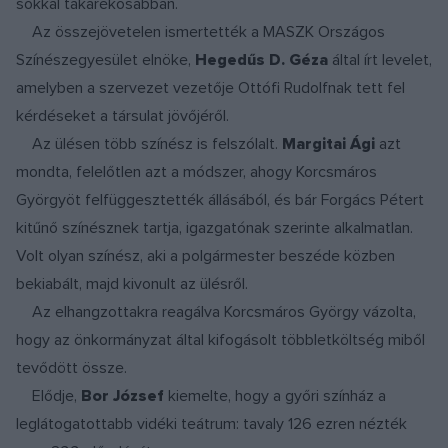
sokkal takarékosabban.
Az összejövetelen ismertették a MASZK Országos
Színészegyesület elnöke,
Hegedűs D. Géza
által írt levelet,
amelyben a szervezet vezetője Ottófi Rudolfnak tett fel
kérdéseket a társulat jövőjéről.
Az ülésen több színész is felszólalt.
Margitai Ági
azt
mondta, felelőtlen azt a módszer, ahogy Korcsmáros
Györgyöt felfüggesztették állásából, és bár Forgács Pétert
kitűnő színésznek tartja, igazgatónak szerinte alkalmatlan.
Volt olyan színész, aki a polgármester beszéde közben
bekiabált, majd kivonult az ülésről.
Az elhangzottakra reagálva Korcsmáros György vázolta,
hogy az önkormányzat által kifogásolt többletköltség miből
tevődött össze.
Elődje,
Bor József
kiemelte, hogy a győri színház a
leglátogatottabb vidéki teátrum: tavaly 126 ezren nézték