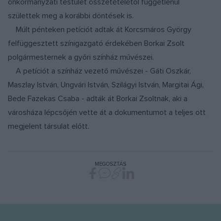
önkormányzati testület összetételétől függetlenül
születtek meg a korábbi döntések is.
Múlt pénteken petíciót adtak át Korcsmáros György
felfüggesztett színigazgató érdekében Borkai Zsolt
polgármesternek a győri színház művészei.
A petíciót a színház vezető művészei - Gáti Oszkár,
Maszlay István, Ungvári István, Szilágyi István, Margitai Ági,
Bede Fazekas Csaba - adták át Borkai Zsoltnak, aki a
városháza lépcsőjén vette át a dokumentumot a teljes ott
megjelent társulat előtt.
MEGOSZTÁS