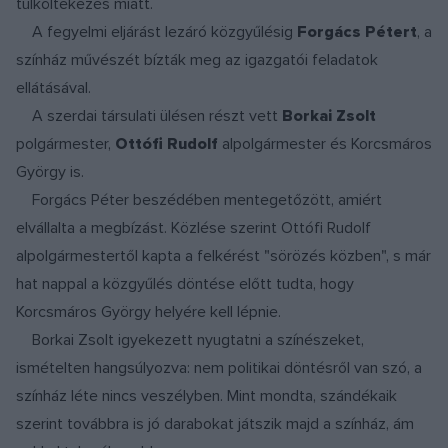
túlköltekezés miatt.
A fegyelmi eljárást lezáró közgyűlésig
Forgács Pétert
, a
színház művészét bízták meg az igazgatói feladatok
ellátásával.
A szerdai társulati ülésen részt vett
Borkai Zsolt
polgármester,
Ottófi Rudolf
alpolgármester és Korcsmáros
György is.
Forgács Péter beszédében mentegetőzött, amiért
elvállalta a megbízást. Közlése szerint Ottófi Rudolf
alpolgármestertől kapta a felkérést "sörözés közben", s már
hat nappal a közgyűlés döntése előtt tudta, hogy
Korcsmáros György helyére kell lépnie.
Borkai Zsolt igyekezett nyugtatni a színészeket,
ismételten hangsúlyozva: nem politikai döntésről van szó, a
színház léte nincs veszélyben. Mint mondta, szándékaik
szerint továbbra is jó darabokat játszik majd a színház, ám