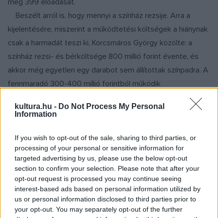
meg 399 előadását.
Beszélt arról is, hogy mennyi a színház rezsije. Arra a
kijelentésére, miszerint a működtetési költségek a hiánynak
csak a harmadát teszi ki, Korcsmáros György közölte: a
színház rezsi- és bérköltsége 800 millió forint évente, és
akkor még egyetlen egy darabot sem állítottak színpadra. A
fennmaradó 300-400 millió forintból működik
tulajdonképpen a színház.
kultura.hu -
Do Not Process My Personal
Az állásából felfüggesztett igazgató ismét utalt arra: ha
Information
kell, bíróság elé viszi az ügyet.
If you wish to opt-out of the sale, sharing to third parties, or
processing of your personal or sensitive information for
targeted advertising by us, please use the below opt-out
Korcsmáros György jogi útra tereli az ügyét,
section to confirm your selection. Please note that after your
ha elmarasztalja a fegyelmi vizsgálat
opt-out request is processed you may continue seeing
interest-based ads based on personal information utilized by
us or personal information disclosed to third parties prior to
(MTI) - Jogi útra tereli az ügyét a Győri Nemzeti Színház múlt
your opt-out. You may separately opt-out of the further