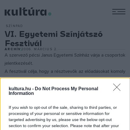
M
SZÍNPAD
VI. Egyetemi Színjátszó
Fesztivál
ARCHÍV
2006. MÁRCIUS 2.
A szervező pécsi Janus Egyetemi Színház várja a csoportok
jelentkezését.
A fesztivál célja, hogy a résztvevők az előadásokat komoly
szakami zsűri előtt mutathassák be, a szakmai
megbeszéléseken pedig szembesüljenek a "pályatársak"
kultura.hu -
Do Not Process My Personal
Information
véleményével, egyúttal megoszthassák saját
koncepciójukat is. Az eddigi öt fesztivál tapasztalata azt
If you wish to opt-out of the sale, sharing to third parties, or
mutatja, hogy az együtt töltött pár nap lehetőséget biztosít
processing of your personal or sensitive information for
targeted advertising by us, please use the below opt-out
arra, hogy megismerhessük egymás színházi gondolatait,
section to confirm your selection. Please note that after your
terveit, munkamódszereit, alkalmasint tanuljunk egymástól.