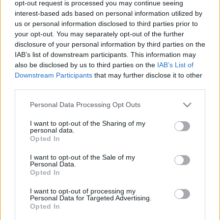
opt-out request is processed you may continue seeing
A fesztiválon fellépőknek szállást és napi kétszeri étkezést,
interest-based ads based on personal information utilized by
us or personal information disclosed to third parties prior to
biztosítanak a szervezők. A fesztivál helyszíne a pécsi
your opt-out. You may separately opt-out of the further
Janus Egyetemi Színház / itt a kisebb / és a Pécsi Egyetemi
disclosure of your personal information by third parties on the
Klub / itt a nagyobb térben játszódó darabok kapnak helyet
IAB’s list of downstream participants. This information may
also be disclosed by us to third parties on the
IAB’s List of
/.
Downstream Participants
that may further disclose it to other
third parties.
Jelentkezésüket várjuk a
toth@jesz.pte.hu
vagy
Please note that this website/app uses one or more Google
Personal Data Processing Opt Outs
mikuli@jesz.pte.hu
e-mail címre, a 30-2179384 és a 30-
services and may gather and store information including but
2916013-es mobilokra valamint 72-501-500 / 2091-es
not limited to your visit or usage behaviour. You may click to
I want to opt-out of the Sharing of my
personal data.
grant or deny consent to Google and its third-party tags to
telefonra, faxra.
Opted In
use your data for below specified purposes in below Google
postacím: Janus Egyetemi Színház, 7633, Pécs, Szántó
consent section.
I want to opt-out of the Sale of my
Kovács János u 1. internet:
www.jesz.pte.hu
Personal Data.
Opted In
forrás: pécsi Janus Egyetemi Színház
I want to opt-out of processing my
Personal Data for Targeted Advertising.
Opted In