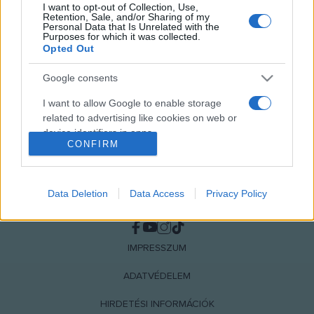
I want to opt-out of Collection, Use,
MEGOSZTÁS
Retention, Sale, and/or Sharing of my
Personal Data that Is Unrelated with the
Purposes for which it was collected.
Opted Out
Google consents
I want to allow Google to enable storage
related to advertising like cookies on web or
device identifiers in apps.
CONFIRM
I want to allow my user data to be sent to
Google for online advertising purposes.
Data Deletion
Data Access
Privacy Policy
NÉPI
I want to allow Google to send me
personalized advertising.
IMPRESSZUM
I want to allow Google to enable storage
related to analytics like cookies on web or
ADATVÉDELEM
device identifiers in apps.
HIRDETÉSI INFORMÁCIÓK
I want to allow Google to enable storage