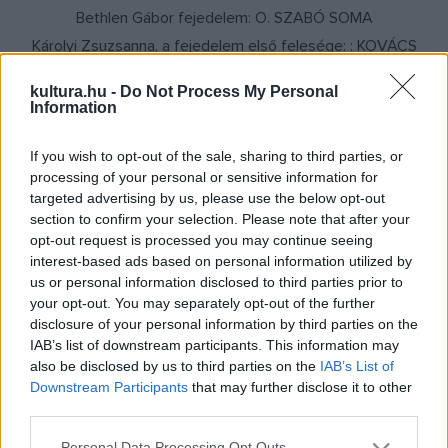
Bethlen Gábor fejedelem: O. SZABÓ SOMA
Károlyi Zsuzsanna, a fejedelem első felesége: : KOVÁCS
JUDIT KATALIN
kultura.hu -
Do Not Process My Personal
Báthory Gábor, a halott fejedelem: ZRÍNYI GÁL VINCE
Information
Báthory Anna, a halott fejedelem húga: PÁLMAI ANNA
If you wish to opt-out of the sale, sharing to third parties, or
Jósika Zsigmond, Báthory Anna férje: POLGÁR PÉTER
processing of your personal or sensitive information for
Homannay György trónkövetelő: HORVÁTH SEBESTYÉN
targeted advertising by us, please use the below opt-out
SÁNDOR
section to confirm your selection. Please note that after your
opt-out request is processed you may continue seeing
Simoni György: ÖTVÖS ANDRÁS
interest-based ads based on personal information utilized by
Simoni Györgyné: LASS BEA
us or personal information disclosed to third parties prior to
Keresztessy Pál várkapitány: TÓTH SIMON FERENC
your opt-out. You may separately opt-out of the further
disclosure of your personal information by third parties on the
Brandenburgi Katalin, a fejedelem második felesége: LASS
IAB’s list of downstream participants. This information may
BEA
also be disclosed by us to third parties on the
IAB’s List of
Kar: HORVÁTH SEBESTYÉN SÁNDOR, KOVÁCS JUDIT
Downstream Participants
that may further disclose it to other
third parties.
KATALIN, LASS BEA, O. SZABÓ SOMA, ÖTVÖS ANDRÁS,
PÁLMAI ANNA, POLGÁR PÉTER, TÓTH SIMON FERENC,
Please note that this website/app uses one or more Google
Personal Data Processing Opt Outs