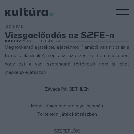
M
SZÍNPAD
Vizsgaelőadás az SZFE-n
ARCHÍV
2007. FEBRUÁR 20.
Meghökkentő a játéktér, a játékmód ? amiből valamit talán a
fotók is elárulnak ?, mégis azt az érzést keltheti a nézőben,
hogy ezt a vad, szorongató történetet nem is lehet
másképp eljátsszani.
Závada Pál: BETHLEN
Móricz Zsigmond regényei nyomán
Történelmi játék két részben
SZEREPLŐK: