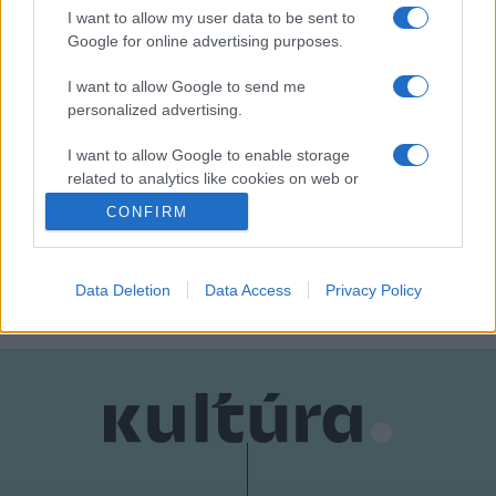
I want to allow my user data to be sent to
További előadások:
Google for online advertising purposes.
FEBRUÁR 21. szerda 19.00
MÁRCIUS 3. szombat 19.00, 14. szerda 19.00
I want to allow Google to send me
personalized advertising.
16. péntek 19.00, 17. szombat 15.00, 18. vasárnap 19.00
I want to allow Google to enable storage
Forrás: li, SZFE
related to analytics like cookies on web or
device identifiers in apps.
CONFIRM
I want to allow Google to enable storage
MEGOSZTÁS
related to functionality of the website or app.
Data Deletion
Data Access
Privacy Policy
I want to allow Google to enable storage
related to personalization.
I want to allow Google to enable storage
related to security, including authentication
functionality and fraud prevention, and other
user protection.