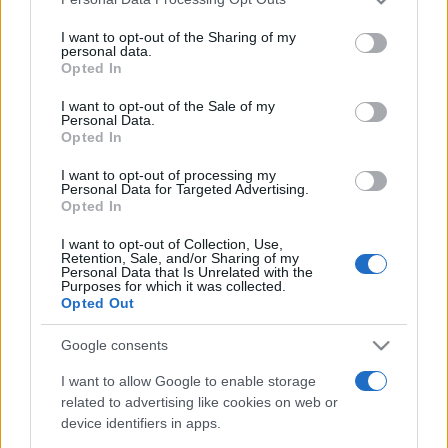
services and may gather and store information including but
ZRÍNYI GÁL VINCE
not limited to your visit or usage behaviour. You may click to
I want to opt-out of the Sharing of my
personal data.
grant or deny consent to Google and its third-party tags to
Opted In
Dramaturg: LŐKÖS ILDIKÓ
use your data for below specified purposes in below Google
consent section.
Ruha: NAGY FRUZSINA
I want to opt-out of the Sale of my
Personal Data.
Tér: HORGAS PÉTER
Opted In
Asszisztens: HOLDAMPF LINDA
I want to opt-out of processing my
Personal Data for Targeted Advertising.
Opted In
Rendező és osztályvezető tanár: MÁTÉ GÁBOR
I want to opt-out of Collection, Use,
Retention, Sale, and/or Sharing of my
országunkban megnyugvás és bizodalom ? béke jobbrul
Personal Data that Is Unrelated with the
Purposes for which it was collected.
balfelé, balrul jobbfelé ? ország, mint tündérkert ? kardunk
Opted Out
és haragunk kifele ? fészek- és ölmeleg befele
Google consents
Helyszín:
I want to allow Google to enable storage
related to advertising like cookies on web or
Filmművészeti Egyetem, Padlás
device identifiers in apps.