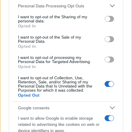
Please note that this website/app uses one or more Google
Personal Data Processing Opt Outs
művészeti, mozgáskultúra, valamint színművészeti órák az
services and may gather and store information including but
erőfejlesztő és trükk-technikai órákhoz viszonyítva. Mi a
not limited to your visit or usage behaviour. You may click to
I want to opt-out of the Sharing of my
personal data.
grant or deny consent to Google and its third-party tags to
cirkusz küldetése? Történetmesélés, érzelmek, gondolatok
Opted In
use your data for below specified purposes in below Google
közvetítése a porondon, vagy csupán a szórakoztató
consent section.
I want to opt-out of the Sale of my
látvány?
Personal Data.
Opted In
I want to opt-out of processing my
Personal Data for Targeted Advertising.
Opted In
I want to opt-out of Collection, Use,
Közép-Európában ? sem tudományos, sem magas szakmai
Retention, Sale, and/or Sharing of my
Personal Data that Is Unrelated with the
szinten ? nincs központi szervezett képviselete az
Purposes for which it was collected.
Opted Out
artistaművészetnek, az előadó-művészet eme különleges
ágának. Magyarország e tekintetben hiánypótló szerepet
Google consents
kíván betölteni. Erről is szó volt az auchi cirkuszfesztivállal
I want to allow Google to enable storage
egy időben megtartott FEDEC szakmai tanácskozáson, ahol
related to advertising like cookies on web or
device identifiers in apps.
az európai cirkusziskolák szövetségének képviselői előtt