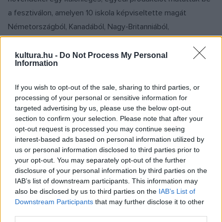
a fesztiválon, amelyen 10 iskola képviseltette magát
Németországból, Kanadából, Nagy-Britanniából,
Olaszországból, Dániából, Portugáliából, Belgiumból,
Magyarországról, valamint Franciaországból, ahonnan két
kultura.hu -
Do Not Process My Personal
Information
csoport is érkezett.
If you wish to opt-out of the sale, sharing to third parties, or
processing of your personal or sensitive information for
targeted advertising by us, please use the below opt-out
Az előadás után megrendezésre került angol nyelvű
section to confirm your selection. Please note that after your
tanácskozáson a kínai rúdszámot bemutató Ádám és
opt-out request is processed you may continue seeing
Benjamin válaszolt a feléjük záporozó kérdésekre. A
interest-based ads based on personal information utilized by
us or personal information disclosed to third parties prior to
beszélgetésen központi szerepet kaptak a
your opt-out. You may separately opt-out of the further
cirkuszművészet aktuális témái, az artistaképzés
disclosure of your personal information by third parties on the
módszerei, olyan kérdések merültek fel, mint: a klasszikus
IAB’s list of downstream participants. This information may
also be disclosed by us to third parties on the
IAB’s List of
cirkusz útja, vagy a kortárs cirkuszművészet erősebb-e
Downstream Participants
that may further disclose it to other
hazánkban; a napi 4-5 órás gyakorlás, tréning elegendő-e;
third parties.
milyen arányban szerepelnek az órarendjükben az előadó-