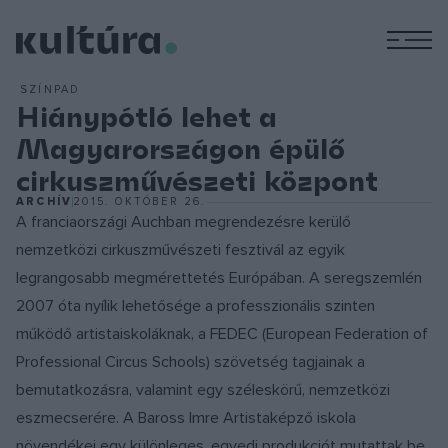
M
SZÍNPAD
Hiánypótló lehet a
Magyarországon épülő
cirkuszművészeti központ
ARCHÍV
2015. OKTÓBER 26.
A franciaországi Auchban megrendezésre kerülő
nemzetközi cirkuszművészeti fesztivál az egyik
legrangosabb megmérettetés Európában. A seregszemlén
2007 óta nyílik lehetősége a professzionális szinten
működő artistaiskoláknak, a FEDEC (European Federation of
Professional Circus Schools) szövetség tagjainak a
bemutatkozásra, valamint egy széleskörű, nemzetközi
eszmecserére. A Baross Imre Artistaképző iskola
növendékei egy különleges, egyedi produkciót mutattak be