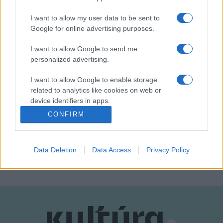
Fekete Péter, a magyar cirkuszművészet megújításáért
I want to allow my user data to be sent to
felelős miniszteri biztos fokozott érdeklődés mellett
Google for online advertising purposes.
beszámolt a Magyarországon kialakítás előtt álló Európai
I want to allow Google to send me
Cirkuszművészeti Központról.
personalized advertising.
I want to allow Google to enable storage
related to analytics like cookies on web or
device identifiers in apps.
CONFIRM
CIRKUSZ
FESZTIVÁL
SZÍNPAD
I want to allow Google to enable storage
related to functionality of the website or app.
MEGOSZTÁS
Data Deletion
Data Access
Privacy Policy
I want to allow Google to enable storage
related to personalization.
I want to allow Google to enable storage
related to security, including authentication
functionality and fraud prevention, and other
user protection.