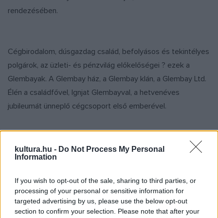
rendezésében.
Cégbirodalom, dúsgazdag család, befolyásos és tekintélyes
polgárok, az üzleti- és pénzvilág előkelőségei ? ezek a
Glembayak. A Glembay ház, a Glembay klán, a Glembay Ltd.
Élén a családfővel, Ignjat Glembayval, a hetvenéves
jubileumát ünneplő cégcsoport első emberével.
kultura.hu -
Do Not Process My Personal
Information
Egyetlen családtag van, aki nem tudja átadni magát az
ünnepi hangulatnak: Leone, az öreg Glembay első
If you wish to opt-out of the sale, sharing to third parties, or
házasságából született fia, aki a művészetet választotta az
processing of your personal or sensitive information for
üzleti karrier helyett, és amikor hosszú idő után most újra
targeted advertising by us, please use the below opt-out
section to confirm your selection. Please note that after your
találkozik apjával és a családdal, egyre kevésbé képes