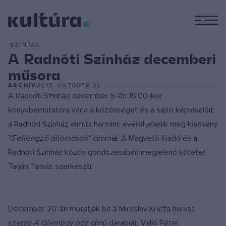
M
SZÍNPAD
A Radnóti Színház decemberi
műsora
ARCHÍV
2015. OKTÓBER 21.
A Radnóti Színház december 5-én 15:00-kor
könyvbemutatóra várja a közönséget és a sajtó képviselőit:
a Radnóti Színház elmúlt harminc évéről jelenik meg kiadvány
?Fellengző állomások"
címmel. A Magvető Kiadó és a
Radnóti Színház közös gondozásában megjelenő kötetet
Tarján Tamás szerkeszti.
December 20-án mutatják be a Miroslav Krleža horvát
szerző
A Glembay ház
című darabját, Valló Péter