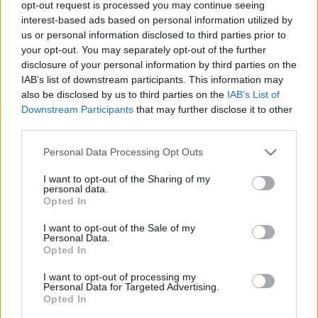
opt-out request is processed you may continue seeing
magában tartani mindazt, amit a rokonokról, az üzleti és
interest-based ads based on personal information utilized by
családi titkokról, no meg: apja jelenlegi és jóval fiatalabb
us or personal information disclosed to third parties prior to
your opt-out. You may separately opt-out of the further
feleségéről tud.
disclosure of your personal information by third parties on the
IAB’s list of downstream participants. This information may
also be disclosed by us to third parties on the
IAB’s List of
Downstream Participants
that may further disclose it to other
third parties.
Please note that this website/app uses one or more Google
Personal Data Processing Opt Outs
Nem sok kell hozzá, hogy apa és fiú, két generáció, két
services and may gather and store information including but
világszemlélet ? két férfi összecsapjon és életre-halálra
not limited to your visit or usage behaviour. You may click to
I want to opt-out of the Sharing of my
personal data.
megvívjon egymással. Ennek az összecsapásnak a
grant or deny consent to Google and its third-party tags to
Opted In
use your data for below specified purposes in below Google
lenyomata a világhírű horvát klasszikus szerző viharos
consent section.
I want to opt-out of the Sale of my
lendületű, sötét indulatokkal telt drámája.
Personal Data.
Opted In
I want to opt-out of processing my
Personal Data for Targeted Advertising.
Opted In
December 31-én, Szilveszterkor egy különleges zenés