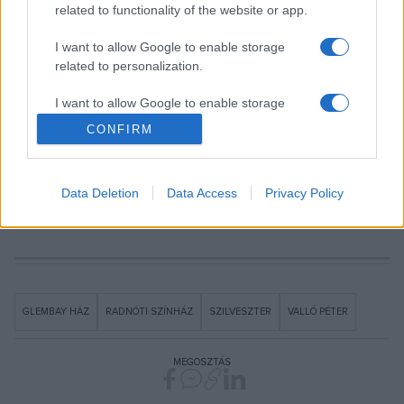
related to functionality of the website or app.
drámáját.
I want to allow Google to enable storage
related to personalization.
I want to allow Google to enable storage
related to security, including authentication
CONFIRM
functionality and fraud prevention, and other
A decemberi jegyeket október 20. keddtől személyesen,
user protection.
október 22. csütörtöktől online is meg tudják váltani.
Data Deletion
Data Access
Privacy Policy
GLEMBAY HÁZ
RADNÓTI SZÍNHÁZ
SZILVESZTER
VALLÓ PÉTER
MEGOSZTÁS