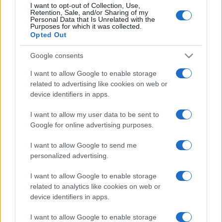
I want to opt-out of Collection, Use,
esttel, a RADNÓTI BÁRral búcsúztatják a 2015-ös évet,
Retention, Sale, and/or Sharing of my
Personal Data that Is Unrelated with the
amelyben a társulat minden tagja részt vesz, és énekes-
Purposes for which it was collected.
Opted Out
táncos produkcióval szórakoztatja a közönséget, két
időpontban: 18:00 órakor és 21:30 órakor.
Google consents
I want to allow Google to enable storage
related to advertising like cookies on web or
device identifiers in apps.
I want to allow my user data to be sent to
Erről részletesebben itt
Google for online advertising purposes.
olvashatnak:
http://www.radnotiszinhaz.hu/-hirek/1378-mar-
I want to allow Google to send me
kaphatok-a-jegyek-szilveszteri-msorunkra-.html
personalized advertising.
I want to allow Google to enable storage
related to analytics like cookies on web or
device identifiers in apps.
Decemberben elbúcsúzik a színház egy előadástól: 4-én
I want to allow Google to enable storage
utolsó alkalommal játsszák Euripidész Ore
sztész
című