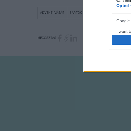
was col
Opted 
ADVENTI VÁSÁR
BARTÓK BÉLA BOULEVARD
DESIGN
Google 
I want t
web or d
MEGOSZTÁS
I want t
purpose
I want 
I want t
web or d
I want t
or app.
I want t