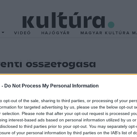
T
VIDEÓ
HAJÓGYÁR
MAGYAR KULTÚRA M
enti összefogása
hagyó adventben is várja a vásárlókat.
yvek, online művészeti sorozat
–
ilyen programokkal várnak Budap
 -
Do Not Process My Personal Information
vekben SlowXmas néven ismertté vált kezdeményezésee idén
#Vár
to opt-out of the sale, sharing to third parties, or processing of your per
formation for targeted advertising by us, please use the below opt-out s
r selection. Please note that after your opt-out request is processed y
ue Street (Falk Miksa utca), a Bartók Béla Boulevard (Bartók Béla 
eing interest-based ads based on personal information utilized by us or
disclosed to third parties prior to your opt-out. You may separately opt-
lis negyede) és a Ráday Soho (Ráday utca). Adventi akciójuk korább
losure of your personal information by third parties on the IAB’s list of