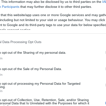
tevékenységért járó Városmarketing Gyémánt Díjat.
. This information may also be disclosed by us to third parties on the
IA
Participants
that may further disclose it to other third parties.
lériáinak túlnyomó többsége a szokásos nyitvatartással várja a v
 that this website/app uses one or more Google services and may gath
ngsúlyt helyez.
including but not limited to your visit or usage behaviour. You may click 
 to Google and its third-party tags to use your data for below specifi
ogle consent section.
észeti kirakatvásárral készülnek. A Moha kávézóban ékszerek, a 
l Data Processing Opt Outs
o opt-out of the Sharing of my personal data.
aiban a
Faur Zsófi Galéria
: Forrai Ferenc grafikái és printjei, Kond
In
e feledkezzünk meg, akiktől a legjobb ötleteket szerezhetjük be 
ss Arnold Galéria).
o opt-out of the Sale of my Personal Data.
In
aprakész információkat kínálnak arról, melyik vállalkozás milyen 
to opt-out of processing my Personal Data for Targeted
t száz üzlet tart nyitva.
ing.
In
o opt-out of Collection, Use, Retention, Sale, and/or Sharing
ersonal Data that Is Unrelated with the Purposes for which it