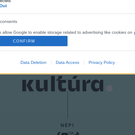
lected.
Out
PROGRAM
SLOWXMAS
consents
o allow Google to enable storage related to advertising like cookies on
evice identifiers in apps.
CONFIRM
o allow my user data to be sent to Google for online advertising
s.
Data Deletion
Data Access
Privacy Policy
to allow Google to send me personalized advertising.
o allow Google to enable storage related to analytics like cookies on
evice identifiers in apps.
o allow Google to enable storage related to functionality of the website
o allow Google to enable storage related to personalization.
NÉPI