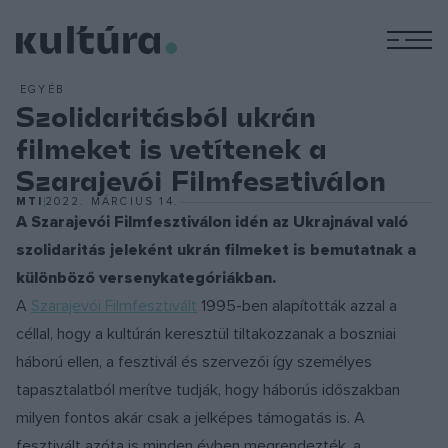
M
EGYÉB
Szolidaritásból ukrán
filmeket is vetítenek a
Szarajevói Filmfesztiválon
MTI
2022. MÁRCIUS 14.
A Szarajevói Filmfesztiválon idén az Ukrajnával való
szolidaritás jeleként ukrán filmeket is bemutatnak a
különböző versenykategóriákban.
A
Szarajevói Filmfesztivált
1995-ben alapították azzal a
céllal, hogy a kultúrán keresztül tiltakozzanak a boszniai
háború ellen, a fesztivál és szervezői így személyes
tapasztalatból merítve tudják, hogy háborús időszakban
milyen fontos akár csak a jelképes támogatás is. A
fesztivált azóta is minden évben megrendezték, a