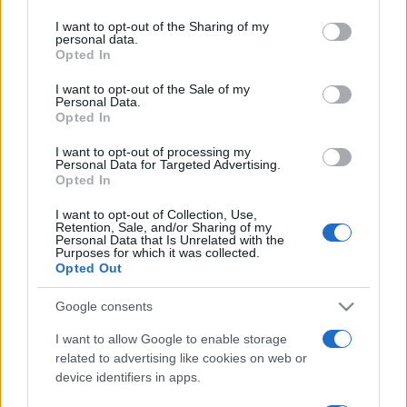
services and may gather and store information including but
Szarajevóban.
not limited to your visit or usage behaviour. You may click to
I want to opt-out of the Sharing of my
personal data.
grant or deny consent to Google and its third-party tags to
Opted In
use your data for below specified purposes in below Google
Az ukrán filmesekkel történő együttműködés első jelenként
consent section.
I want to opt-out of the Sale of my
a Szarajevói Filmfesztivál a hivatalos YouTube-csatornájára
Personal Data.
feltöltötte Szergej Loznica ukrán rendező
Tükröződések
Opted In
(
Reflections
) című alkotását, amely a Szarajevó Hídjai nevű
I want to opt-out of processing my
Personal Data for Targeted Advertising.
projekt keretében készült.
Opted In
I want to opt-out of Collection, Use,
Retention, Sale, and/or Sharing of my
Personal Data that Is Unrelated with the
Purposes for which it was collected.
Opted Out
Google consents
I want to allow Google to enable storage
related to advertising like cookies on web or
device identifiers in apps.
A projektben, amelyet 2014-ben az első világháború