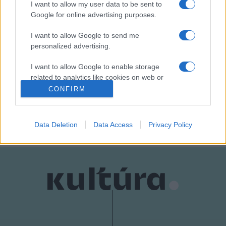
századik évfordulója alkalmából indítottak, 13 európai
I want to allow my user data to be sent to
rendező foglalkozott Szarajevóval.
Google for online advertising purposes.
I want to allow Google to send me
personalized advertising.
I want to allow Google to enable storage
related to analytics like cookies on web or
HÍREK
SZARAJEVÓI FILMFESZTIVÁL
UKRAJNA
device identifiers in apps.
CONFIRM
MEGOSZTÁS
I want to allow Google to enable storage
related to functionality of the website or app.
Data Deletion
Data Access
Privacy Policy
I want to allow Google to enable storage
related to personalization.
I want to allow Google to enable storage
related to security, including authentication
functionality and fraud prevention, and other
user protection.