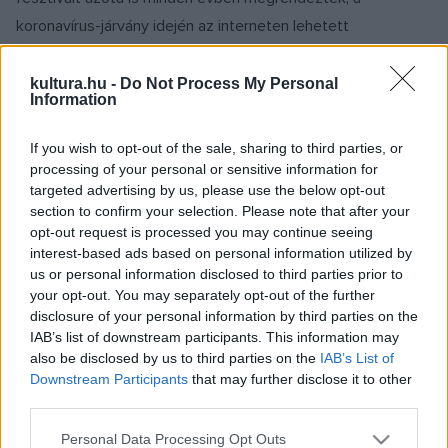
koronavírus-járvány idején az interneten lehetett
megtekinteni a filmeket.
kultura.hu -
Do Not Process My Personal
Information
A térség egyik legrégebbi és legjelentősebb filmfesztiválját
idén augusztus 12. és 19. között tartják meg. Eddig a térség
If you wish to opt-out of the sale, sharing to third parties, or
számos országából mutattak be filmeket, Ausztriától
processing of your personal or sensitive information for
targeted advertising by us, please use the below opt-out
Törökországig minden ország szerepelt már a
section to confirm your selection. Please note that after your
rendezvényen, Ukrajna azonban eddig kimaradt.
opt-out request is processed you may continue seeing
interest-based ads based on personal information utilized by
A Szarajevói Filmfesztiválon 2022-ben
us or personal information disclosed to third parties prior to
your opt-out. You may separately opt-out of the further
az Ukrajnával való szolidaritás jeleként
disclosure of your personal information by third parties on the
ukrán filmeket is bemutatnak a
IAB’s list of downstream participants. This information may
különböző versenykategóriákban,
also be disclosed by us to third parties on the
IAB’s List of
emellett rezidensprogramot is hirdetnek
Downstream Participants
that may further disclose it to other
ukrán alkotóknak, akik ismert boszniai
third parties.
és más alkotókkal közösen
Please note that this website/app uses one or more Google
Personal Data Processing Opt Outs
dolgozhatnak tovább projektjeiken