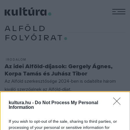
M
ALFÖLD
FOLYÓIRAT
IRODALOM
Az idei Alföld-díjasok: Gergely Ágnes,
Korpa Tamás és Juhász Tibor
Az Alföld szerkesztősége 2024-ben is odaítélte három
kiváló szerzőjének az Alföld-díjat.
kultura.hu -
Do Not Process My Personal
Information
EGYÉB
Idén is három szerző részesül Alföld-
If you wish to opt-out of the sale, sharing to third parties, or
díjban
processing of your personal or sensitive information for