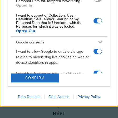
Falcsik Mari nyerte az Alföld folyóirat
Personal Data for Targeted Advertising.
Opted In
Petőfi-költőversenyét
Petőfi Sándor születésének 200. évfordulója alkalmából az
I want to opt-out of Collection, Use,
Retention, Sale, and/or Sharing of my
Alföld folyóirat szerkesztősége meghívásos költőversenyt
Personal Data that Is Unrelated with the
Purposes for which it was collected.
hirdetett, amelynek ünnepélyes díjátadóját az idén
Opted Out
húszesztendős Debreceni Költészeti Fesztivál keretében
Google consents
tartják április 12-én.
I want to allow Google to enable storage
related to advertising like cookies on web or
device identifiers in apps.
I want to allow my user data to be sent to
CONFIRM
Google for online advertising purposes.
I want to allow Google to send me
personalized advertising.
Data Deletion
Data Access
Privacy Policy
I want to allow Google to enable storage
related to analytics like cookies on web or
NÉPI
device identifiers in apps.