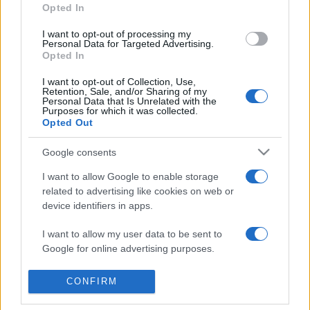
Opted In
Tisza-parton készült családi képeket tartalmazó albumot a
költő kommentárjaival. Még vele együtt állították össze, de
I want to opt-out of processing my
Personal Data for Targeted Advertising.
már csak posztumusz jelenhetett meg.
Opted In
I want to opt-out of Collection, Use,
Retention, Sale, and/or Sharing of my
Personal Data that Is Unrelated with the
SZÍNPAD
Purposes for which it was collected.
Felzaklató, inspiráló, nyomasztó – Az
Opted Out
erősen elképzelt néző színháza
Google consents
Színházi élet a Covid idején – erről és más, a szakmát
foglalkoztató kérdésekről beszélgetett Ferencz Győző, a
I want to allow Google to enable storage
related to advertising like cookies on web or
Széchenyi Irodalmi és Művészeti Akadémia ügyvezető
device identifiers in apps.
elnöke Hegedűs D. Gézával, Mácsai Pállal és Zsámbéki
I want to allow my user data to be sent to
Gáborral.
Google for online advertising purposes.
I want to allow Google to send me
CONFIRM
personalized advertising.