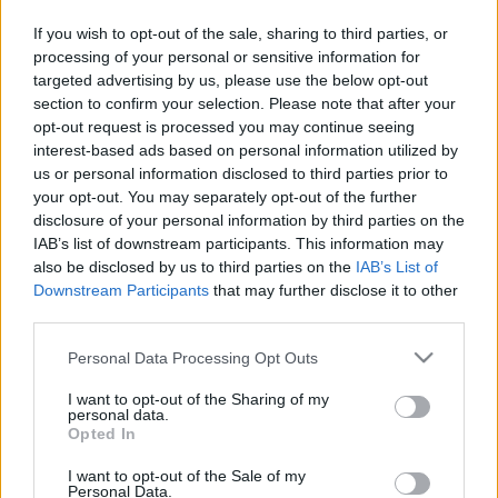
Szabó T. Anna.
If you wish to opt-out of the sale, sharing to third parties, or
processing of your personal or sensitive information for
PORTRÉ
targeted advertising by us, please use the below opt-out
IRODALOM
section to confirm your selection. Please note that after your
Halála után is gazdagította a magyar
opt-out request is processed you may continue seeing
irodalmat Radnóti Miklós
interest-based ads based on personal information utilized by
Nyolcvan éve, 1944. november 9-én halt meg Radnóti Miklós
us or personal information disclosed to third parties prior to
költő, műfordító, a 20. századi magyar líra egyik
your opt-out. You may separately opt-out of the further
disclosure of your personal information by third parties on the
meghatározó alakja, akinek korai költészetét a szabadvers
IAB’s list of downstream participants. This information may
forma, a lázadó expresszionista hang jellemzi, az egyre
also be disclosed by us to third parties on the
IAB’s List of
fenyegetőbb létben megszülető művei azonban már kiérlelt,
Downstream Participants
that may further disclose it to other
third parties.
klasszikus formát mutatnak.
Please note that this website/app uses one or more Google
Personal Data Processing Opt Outs
services and may gather and store information including but
not limited to your visit or usage behaviour. You may click to
I want to opt-out of the Sharing of my
IRODALOM
personal data.
grant or deny consent to Google and its third-party tags to
Lator László elvesztett édenkertje
Opted In
use your data for below specified purposes in below Google
A közelmúltban bemutatták a Lator-tanya című, 1920 és
consent section.
I want to opt-out of the Sale of my
1944 között, a kárpátaljai Tiszasásváron, kertjükben és a
Personal Data.