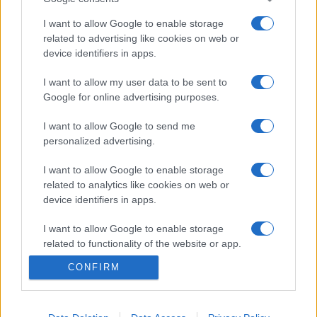
és a Petőfi Irodalmi Múzeum középkorú íróknak alapított
I want to allow Google to enable storage
ösztöndíját is róla nevezték el.
related to advertising like cookies on web or
device identifiers in apps.
EZEN A NAPON TÖRTÉNT
I want to allow my user data to be sent to
Október 13-án történt
Google for online advertising purposes.
1893-ban ezen a napon kezdődött meg Budapesten a
I want to allow Google to send me
közcélú villamosenergia-szolgáltatás. A történelmi
personalized advertising.
Magyarországon 1884 novemberében Temesváron
I want to allow Google to enable storage
helyezték üzembe az első villamosenergia-fejlesztő telepet,
related to analytics like cookies on web or
majd 1888-ban Mátészalkán indult meg az áramszolgáltatás
device identifiers in apps.
– ugyanakkor, mint Párizsban.
I want to allow Google to enable storage
related to functionality of the website or app.
CONFIRM
FILM
I want to allow Google to enable storage
10 érdekesség a 125 éve született Korda
related to personalization.
Zoltánról
I want to allow Google to enable storage