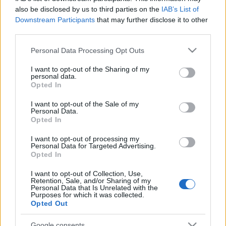
also be disclosed by us to third parties on the
IAB’s List of
Herkulesfürdői emlék, Égigérő fű – csak néhány film azok
Downstream Participants
that may further disclose it to other
közül a mozik közül, amelyekben az 1907. október 13-án
third parties.
született Dajka Margit szerepelt. A komikus és drámai
Please note that this website/app uses one or more Google
Personal Data Processing Opt Outs
szerepeiben egyaránt felejthetetlen színésznő Kossuth-
services and may gather and store information including but
díjas, kiváló és érdemes művész volt, de sok más
not limited to your visit or usage behaviour. You may click to
I want to opt-out of the Sharing of my
personal data.
grant or deny consent to Google and its third-party tags to
kitüntetése mellett a legnagyobb, hogy pályatársai nemcsak
Opted In
use your data for below specified purposes in below Google
szerették, de tisztelték és zseniális művésznek tartották.
consent section.
I want to opt-out of the Sale of my
Personal Data.
Opted In
EZEN A NAPON TÖRTÉNT
I want to opt-out of processing my
Június 3-án történt
Personal Data for Targeted Advertising.
Opted In
2019-ben ezen a napon halt meg Térey János József Attila-
I want to opt-out of Collection, Use,
és Babérkoszorú-díjas költő, író, műfordító, a kortárs magyar
Retention, Sale, and/or Sharing of my
Personal Data that Is Unrelated with the
líra egyik legnagyobb egyénisége, a kortárs magyar dráma
Purposes for which it was collected.
egyik megújítója. Legjelentősebb munkája a Paulus című
Opted Out
verses regény, illetve A Nibelung-lakópark drámatetralógiája,
Google consents