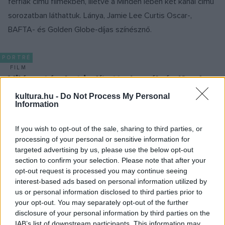
férfiak című filmekben, illetve a Minden lében két kanál című
sorozatban láthattuk. Lánya, Jamie Lee Curtis Oscar-,
BAFTA- és Golden Globe-díjas színésznő.
PORTRÉ
FILM
Világsztárokat indított el a pályán Korda
Sándor, a brit filmipar megteremtője
kultura.hu -
Do Not Process My Personal
Hetven éve, 1956. január 23-án halt meg Korda Sándor, aki
Information
egy kis alföldi faluból elindulva hódította meg a világot. Őt
If you wish to opt-out of the sale, sharing to third parties, or
tartják a brit filmgyártás megteremtőjének, ő az első
processing of your personal or sensitive information for
filmrendező, akit Nagy-Britanniában lovagi rangra emeltek,
targeted advertising by us, please use the below opt-out
és a nagyvilágban Sir Alexander Kordaként ismerik.
section to confirm your selection. Please note that after your
opt-out request is processed you may continue seeing
interest-based ads based on personal information utilized by
us or personal information disclosed to third parties prior to
EZEN A NAPON TÖRTÉNT
your opt-out. You may separately opt-out of the further
Október 13-án történt
disclosure of your personal information by third parties on the
Szindbád, Macskajáték, Liliomfi, Legato, Ballagó idő,
IAB’s list of downstream participants. This information may