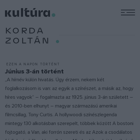
M
KORDA
ZOLTÁN
EZEN A NAPON TÖRTÉNT
Június 3-án történt
„A hírnév külön hivatás. Úgy érzem, nekem két
foglalkozásom is van: az egyik a színészet, a másik az, hogy
híres vagyok” – fogalmazta az 1925. június 3-án született –
és 2010-ben elhunyt – magyar származású amerikai
filmcsillag, Tony Curtis. A hollywoodi színészlegenda
mintegy 130 alkotásban szerepelt, többek között A bostoni
fojtogató, a Van, aki forrón szereti és az Azok a csodálatos