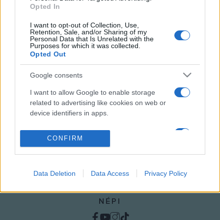
örökségünk címmel nyílt fotókiállítás augusztus 28-án az
Opted In
elmúlt években megújult ikonikus műemlékekről,
I want to opt-out of Collection, Use,
épületekről. A bemutató szeptember 9-ig látható
Retention, Sale, and/or Sharing of my
Personal Data that Is Unrelated with the
Budapesten, majd útnak indul és a világ számos
Purposes for which it was collected.
Opted Out
nagyvárosában látható lesz, köztük Sanghajban, Athénben,
Omanban és Rómában is.
Google consents
I want to allow Google to enable storage
related to advertising like cookies on web or
device identifiers in apps.
I want to allow my user data to be sent to
CONFIRM
Google for online advertising purposes.
I want to allow Google to send me
Data Deletion
Data Access
Privacy Policy
personalized advertising.
I want to allow Google to enable storage
NÉPI
related to analytics like cookies on web or
device identifiers in apps.