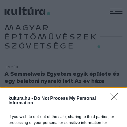
M
MAGYAR
ÉPÍTŐMŰVÉSZEK
SZÖVETSÉGE
EGYÉB
A Semmelweis Egyetem egyik épülete és
egy balatoni nyaraló lett Az év háza
Egy badacsonyörsi nyaraló és a Semmelweis Egyetem
egészségtudományi karának épülete kapta idén Az év háza
kultura.hu -
Do Not Process My Personal
Information
díjat.
If you wish to opt-out of the sale, sharing to third parties, or
processing of your personal or sensitive information for
EGYÉB