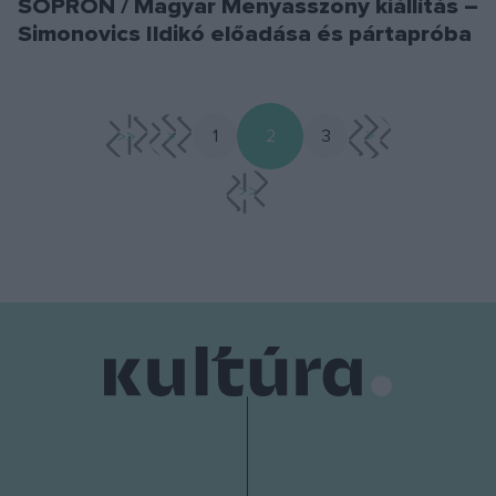
SOPRON / Magyar Menyasszony kiállítás –
Simonovics Ildikó előadása és pártapróba
<<
<
1
2
3
>
>>