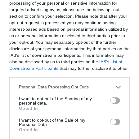
processing of your personal or sensitive information for
MI, MAGYAROK
targeted advertising by us, please use the below opt-out
BÉKÉSCSABA / Magyar Menyasszony
section to confirm your selection. Please note that after your
interaktív kiállítási pavilon
opt-out request is processed you may continue seeing
interest-based ads based on personal information utilized by
us or personal information disclosed to third parties prior to
your opt-out. You may separately opt-out of the further
MI, MAGYAROK
disclosure of your personal information by third parties on the
KAPOSVÁR / Magyar Menyasszony
IAB’s list of downstream participants. This information may
tablókiállítás
also be disclosed by us to third parties on the
IAB’s List of
Downstream Participants
that may further disclose it to other
third parties.
MI, MAGYAROK
Please note that this website/app uses one or more Google
Personal Data Processing Opt Outs
Mohácsra és Komlóra érkezik az 1100 éve
services and may gather and store information including but
Európában, 20 éve az Unióban kulturális
not limited to your visit or usage behaviour. You may click to
I want to opt-out of the Sharing of my
personal data.
programsorozat
grant or deny consent to Google and its third-party tags to
Opted In
use your data for below specified purposes in below Google
Mohács és Komló az 1100 éve Európában, 20 éve az Unióban
consent section.
I want to opt-out of the Sale of my
kulturális programsorozat soron következő állomásai. A
Personal Data.
Opted In
kultúrstratégiai intézmények kiemelt programjain az