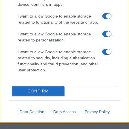
device identifiers in apps.
MI, MAGYAROK
MOHÁCS / Magyar Menyasszony
I want to allow Google to enable storage
tablókiállítás
related to functionality of the website or app.
I want to allow Google to enable storage
related to personalization.
PROGRAM
Sopronba érkezik az 1100 éve Európában,
I want to allow Google to enable storage
20 éve az Unióban kulturális
related to security, including authentication
programsorozat
functionality and fraud prevention, and other
user protection.
Sopron a Magyarország Európai Unió Tanácsának soros
elnökségéhez kapcsolódó 1100 éve Európában, 20 éve az
Unióban országjáró kulturális programsorozat második
CONFIRM
helyszíne. A kultúrstratégiai intézmények kiemelt programjai
az idén 35. alkalommal megrendezett Páneurópai Piknik
Data Deletion
Data Access
Privacy Policy
rendezvényhez kapcsolódva valósulnak meg augusztus 17.
és 21. között.