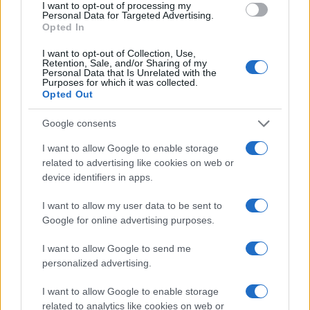
érdeklődők a III. Nemzetiségi Vásárhoz és a Komlói
I want to opt-out of processing my
Personal Data for Targeted Advertising.
Bányásznapokhoz csatlakozva vehetnek részt augusztus
Opted In
30. és szeptember 1. között.
I want to opt-out of Collection, Use,
Retention, Sale, and/or Sharing of my
Personal Data that Is Unrelated with the
Purposes for which it was collected.
Opted Out
MI, MAGYAROK
Szolnok az 1100 éve Európában, 20 éve az
Unióban kulturális programsorozat
Google consents
harmadik állomása
I want to allow Google to enable storage
Közép-Európa vasúti közlekedésének fontos
related to advertising like cookies on web or
device identifiers in apps.
csomópontjára, az Alföld szívében fekvő Szolnokra érkezik
következő állomásaként az 1100 éve Európában, 20 éve az
I want to allow my user data to be sent to
Unióban című kulturális programsorozat. A kultúrstratégiai
Google for online advertising purposes.
intézmények kiemelt programjain az érdeklődők az évente
I want to allow Google to send me
hagyományosan megrendezett Szolnok Napjához
personalized advertising.
csatlakozva vehetnek részt augusztus 31-én.
I want to allow Google to enable storage
related to analytics like cookies on web or