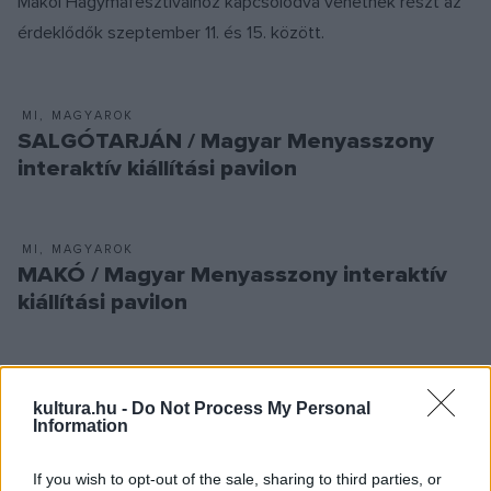
Makói Hagymafesztiválhoz kapcsolódva vehetnek részt az
érdeklődők szeptember 11. és 15. között.
MI, MAGYAROK
SALGÓTARJÁN / Magyar Menyasszony
interaktív kiállítási pavilon
MI, MAGYAROK
MAKÓ / Magyar Menyasszony interaktív
kiállítási pavilon
MI, MAGYAROK
NYÍREGYHÁZA / Magyar Menyasszony
kultura.hu -
Do Not Process My Personal
Information
tablókiállítás
If you wish to opt-out of the sale, sharing to third parties, or