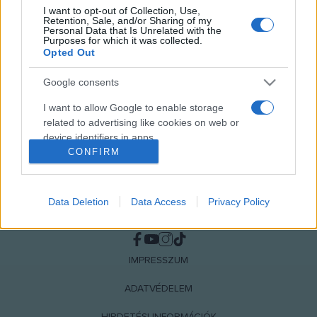
I want to opt-out of Collection, Use,
képzőművészek Oasis című közös kiállítása Bécsben, a
Retention, Sale, and/or Sharing of my
Personal Data that Is Unrelated with the
Museums Quartier Salon kiállítóterében látható.
Purposes for which it was collected.
Opted Out
Google consents
I want to allow Google to enable storage
related to advertising like cookies on web or
device identifiers in apps.
CONFIRM
I want to allow my user data to be sent to
Google for online advertising purposes.
Data Deletion
Data Access
Privacy Policy
I want to allow Google to send me
NÉPI
personalized advertising.
I want to allow Google to enable storage
IMPRESSZUM
related to analytics like cookies on web or
device identifiers in apps.
ADATVÉDELEM
I want to allow Google to enable storage
HIRDETÉSI INFORMÁCIÓK