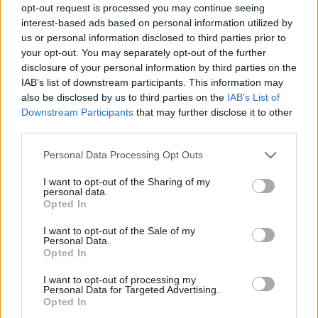
opt-out request is processed you may continue seeing
interest-based ads based on personal information utilized by
us or personal information disclosed to third parties prior to
your opt-out. You may separately opt-out of the further
KÉPZŐ
Történetmesélős, törékeny installációk
disclosure of your personal information by third parties on the
IAB’s list of downstream participants. This information may
nyerték idén az Esterházy Art Awardot
also be disclosed by us to third parties on the
IAB’s List of
Őrült erős idén az Esterházy Art Award shortlist-je, legalább
Downstream Participants
that may further disclose it to other
hat alkotót meg tudtam volna nevezni, akik megérdemelték
third parties.
volna a díjat. A zsűri három valóban izgalmas projektet
Please note that this website/app uses one or more Google
Personal Data Processing Opt Outs
jutalmazott: Horváth Gideon, Trapp Dominika, vaéamint a
services and may gather and store information including but
not limited to your visit or usage behaviour. You may click to
I want to opt-out of the Sharing of my
Mendreczky Karina és Kortmann-Járay Katalin alkotópáros az
personal data.
grant or deny consent to Google and its third-party tags to
idei nyertesek.
Opted In
use your data for below specified purposes in below Google
consent section.
I want to opt-out of the Sale of my
Personal Data.
Opted In
EGYÉB
Magyar képzőművészek tárlata Bécs új
I want to opt-out of processing my
kiállítóterében
Personal Data for Targeted Advertising.
Opted In
Mendreczky Karina és Járay Kortmann Katalin