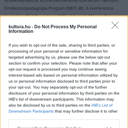
emlékhelyhálózat közreműködésével szervezett Nemzeti
Emlékezetpedagógiai Program (NEP) állt. A konferencia
keretében Deli Gergely, az NKE rektora és Móczár Gábor, a
NÖRI főigazgatója aláírta a két szervezet közötti
kultura.hu -
Do Not Process My Personal
Information
emlékezetpedagógiai és tanárképzési fókuszú
együttműködési megállapodást.
If you wish to opt-out of the sale, sharing to third parties, or
processing of your personal or sensitive information for
targeted advertising by us, please use the below opt-out
MI, MAGYAROK
section to confirm your selection. Please note that after your
Hetvenezer iskolás emlékezett
opt-out request is processed you may continue seeing
történelmi nagyjainkra
interest-based ads based on personal information utilized by
us or personal information disclosed to third parties prior to
A Nemzeti Örökség Intézete (NÖRI) és a Klebelsberg
your opt-out. You may separately opt-out of the further
Központ (KK) által elindított és szeptembertől állami
disclosure of your personal information by third parties on the
támogatással működő Nemzeti Emlékezetpedagógiai
IAB’s list of downstream participants. This information may
also be disclosed by us to third parties on the
IAB’s List of
Program (NEP) keretében az első félévben a részt vevő 47
Downstream Participants
that may further disclose it to other
nemzeti és történelmi emlékhelyre összesen hetvenezer
third parties.
tanuló jutott el.
Please note that this website/app uses one or more Google