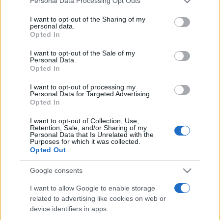
Personal Data Processing Opt Outs
services and may gather and store information including but
not limited to your visit or usage behaviour. You may click to
I want to opt-out of the Sharing of my
personal data.
grant or deny consent to Google and its third-party tags to
KULTPOL
Opted In
„A nemzet nem más, mint a múlt, a jelen
use your data for below specified purposes in below Google
consent section.
és a jövő magyarjainak az összessége”
I want to opt-out of the Sale of my
Personal Data.
Második alkalommal rendezte meg a Nemzeti Örökség
Opted In
Intézete a Nemzeti Emlékezetpedagógiai Konferenciát.
I want to opt-out of processing my
Personal Data for Targeted Advertising.
Opted In
EGYÉB
I want to opt-out of Collection, Use,
Nemzeti emlékezetpedagógiai programot
Retention, Sale, and/or Sharing of my
Personal Data that Is Unrelated with the
indított a Nöri
Purposes for which it was collected.
Opted Out
Nemzeti emlékezetpedagógiai program címmel új projektet
indított a Nemzeti Örökség Intézete (Nöri); a
Google consents
kezdeményezés fókuszában a nemzeti emlékezethez és
I want to allow Google to enable storage
örökséghez való kapcsolódás áll, célja a fiatalok
related to advertising like cookies on web or
magyarságtudatának, nemzeti identitásának erősítése.
device identifiers in apps.