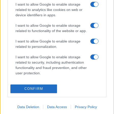
humoristával szemben ő színész: olykor bele is bújik egy-
I want to allow Google to enable storage
egy felelevenített karakter bőrébe.
related to analytics like cookies on web or
device identifiers in apps.
I want to allow Google to enable storage
SZÍNPAD
related to functionality of the website or app.
Játszmák, avagy színház az egész világ –
Tasnádi István Kartonpapa című
I want to allow Google to enable storage
darabjáról
related to personalization.
Mi történik, ha egy apa, aki zsarnokként uralkodott családján
I want to allow Google to enable storage
és rokonain, már nincs jelen? Hogyan folytatják az
related to security, including authentication
ottmaradtak az általa létrehozott játékot? Képesek-e
functionality and fraud prevention, and other
user protection.
szerepükben maradni? Hová vezet, ha kitörni kívánnak ebből
a körből? Helyrehozható-e a kár, amit egy zsarnoki apa
belénk égetett?
CONFIRM
Data Deletion
Data Access
Privacy Policy
EGYÉB