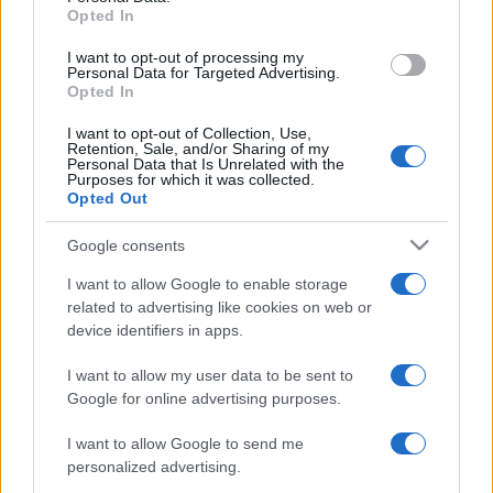
összegyűlt támogatásból, amelyet az évadkezdésig meg is
Opted In
kapnak az érintettek.
I want to opt-out of processing my
Personal Data for Targeted Advertising.
Opted In
PROGRAM
I want to opt-out of Collection, Use,
Retention, Sale, and/or Sharing of my
A férfiak összeomlanak, Szinetár Dóra
Personal Data that Is Unrelated with the
pedig stand-upol a Vidor Fesztiválon
Purposes for which it was collected.
Opted Out
Idén öt helyszínen huszonkét színházi produkciót, előadói
estet és irodalmi-zenés előadást tekinthet meg a közönség
Google consents
az augusztus 23. és 31. közötti Vidor Fesztiválon
I want to allow Google to enable storage
Nyíregyházán.
related to advertising like cookies on web or
device identifiers in apps.
KRITIKA
I want to allow my user data to be sent to
SZÍNPAD
Google for online advertising purposes.
Mucsi Zoltán stand-up-estjén ő maga a
hős
I want to allow Google to send me
personalized advertising.
Nemcsak mesél, hanem kihasználja, hogy a legtöbb