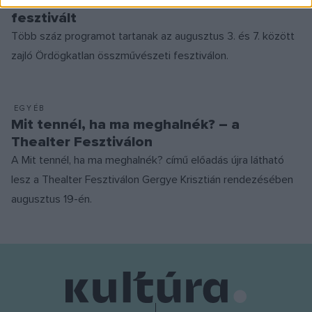
Ismét megrendezik az Ördögkatlan
fesztivált
Több száz programot tartanak az augusztus 3. és 7. között
zajló Ördögkatlan összművészeti fesztiválon.
EGYÉB
Mit tennél, ha ma meghalnék? – a
Thealter Fesztiválon
A Mit tennél, ha ma meghalnék? című előadás újra látható
lesz a Thealter Fesztiválon Gergye Krisztián rendezésében
augusztus 19-én.