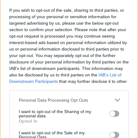
Mucsi Zoltánék Örkényt játszanak a
Tháliában
If you wish to opt-out of the sale, sharing to third parties, or
processing of your personal or sensitive information for
Elindultak a Tóték próbái a Thália Színház Télikertjében. Az
targeted advertising by us, please use the below opt-out
Örkény István kisregényén alapuló tragikomédia
section to confirm your selection. Please note that after your
ősbemutatójára szintén a Thália Színházban került sor 1967-
opt-out request is processed you may continue seeing
interest-based ads based on personal information utilized by
ben. Ezúttal Kovács Lehel rendezésében, Mucsi Zoltán,
us or personal information disclosed to third parties prior to
Csarnóy Zsuzsanna, Kovács Krisztián, Kövesi Csenge és
your opt-out. You may separately opt-out of the further
Tamási Zoltán szereplésével viszik színre.
disclosure of your personal information by third parties on the
IAB’s list of downstream participants. This information may
also be disclosed by us to third parties on the
IAB’s List of
Downstream Participants
that may further disclose it to other
SZÍNPAD
third parties.
15 millió forint gyűlt össze a függetlenek
támogatására
Please note that this website/app uses one or more Google
Personal Data Processing Opt Outs
services and may gather and store information including but
Tizenötmillió forint gyűlt össze abban a kampányban,
not limited to your visit or usage behaviour. You may click to
I want to opt-out of the Sharing of my
personal data.
amelyet az eSzínházat is működtető Alapítvány a Magyar
grant or deny consent to Google and its third-party tags to
Opted In
use your data for below specified purposes in below Google
Színházakért indított. 15 független színház, társulat és
consent section.
I want to opt-out of the Sale of my
színházi neveléssel foglalkozó szervezet részesül az
Personal Data.