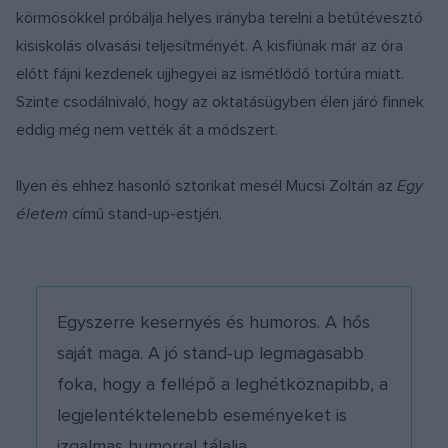
körmösökkel próbálja helyes irányba terelni a betűtévesztő
kisiskolás olvasási teljesítményét. A kisfiúnak már az óra
előtt fájni kezdenek ujjhegyei az ismétlődő tortúra miatt.
Szinte csodálnivaló, hogy az oktatásügyben élen járó finnek
eddig még nem vették át a módszert.
Ilyen és ehhez hasonló sztorikat mesél Mucsi Zoltán az
Egy
életem
című stand-up-estjén.
Egyszerre kesernyés és humoros. A hős
saját maga. A jó stand-up legmagasabb
foka, hogy a fellépő a leghétköznapibb, a
legjelentéktelenebb eseményeket is
izgalmas humorral tálalja.