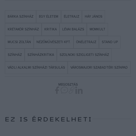
BÁRKA SZÍNHÁZ
EGY ÉLETEM
ÉLETRAJZ
HÁY JÁNOS
KRÉTAKÖR SZÍNHÁZ
KRITIKA
LÉVAI BALÁZS
MOMKULT
MUCSI ZOLTÁN
NÉZŐMŰVÉSZETI KFT.
ÖNÉLETRAJZ
STAND UP
SZÍNHÁZ
SZÍNHÁZKRITIKA
SZOLNOKI SZIGLIGETI SZÍNHÁZ
VÁDLI ALKALMI SZÍNHÁZI TÁRSULÁS
VÁROSMAJORI SZABADTÉRI SZÍNPAD
MEGOSZTÁS
EZ IS ÉRDEKELHETI