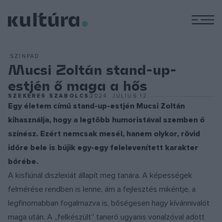
M
SZÍNPAD
Mucsi Zoltán stand-up-
estjén ő maga a hős
SZEKERES SZABOLCS
2024. JÚLIUS 12.
Egy életem című stand-up-estjén Mucsi Zoltán
kihasználja, hogy a legtöbb humoristával szemben ő
színész. Ezért nemcsak mesél, hanem olykor, rövid
időre bele is bújik egy-egy felelevenített karakter
bőrébe.
A kisfiúnál diszlexiát állapít meg tanára. A képességek
felmérése rendben is lenne, ám a fejlesztés mikéntje, a
legfinomabban fogalmazva is, bőségesen hagy kívánnivalót
maga után. A „felkészült” tanerő ugyanis vonalzóval adott