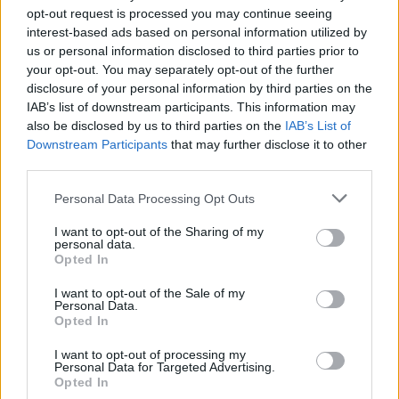
szó a valamikori, Schilling Árpád vezette Krétakör Színházról.
opt-out request is processed you may continue seeing
Mucsi oszlopos tagja volt a szép emlékű társulatnak
interest-based ads based on personal information utilized by
us or personal information disclosed to third parties prior to
Csákányi Eszter, Láng Annamária, Péterfy Bori, Sárosdi Lilla,
your opt-out. You may separately opt-out of the further
illetve Bánki Gergely, Gyabronka József, Nagy Zsolt, Rába
disclosure of your personal information by third parties on the
Roland és Terhes Sándor mellett.
IAB’s list of downstream participants. This information may
also be disclosed by us to third parties on the
IAB’s List of
Downstream Participants
that may further disclose it to other
third parties.
Please note that this website/app uses one or more Google
Personal Data Processing Opt Outs
services and may gather and store information including but
not limited to your visit or usage behaviour. You may click to
I want to opt-out of the Sharing of my
personal data.
grant or deny consent to Google and its third-party tags to
Opted In
use your data for below specified purposes in below Google
consent section.
I want to opt-out of the Sale of my
Personal Data.
Ahogy nem említődik olyan alakítása sem, mint amilyen a
Opted In
Vádli Alkalmi Színházi Társulás
III. Richárd betiltva
I want to opt-out of processing my
előadásában Meyerhold szerepe. Itt ugyanis egészen más,
Personal Data for Targeted Advertising.
Opted In
árnyaltabb arcát mutatta a tőle megszokottnál. Merthogy