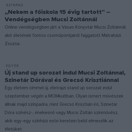
SZÍNPAD
„Nekem a főiskola 15 évig tartott” –
Vendégségben Mucsi Zoltánnál
Online vendégségben járt a Vasas Könyvtár Mucsi Zoltánnál,
akit életének fontos csomópontjairól faggatott Mátraházi
Zsuzsa.
EGYÉB
Új stand up sorozat indul Mucsi Zoltánnal,
Szinetár Dórával és Grecsó Krisztiánnal
Egy életem címmel új, életrajzi stand up sorozat indul
szeptember végén a MOMkultban. Olyan ismert művészek
állnak majd színpadra, mint Grecsó Krisztián író, Szinetár
Dóra színész-, énekesnő vagy Mucsi Zoltán színművész,
akik egy-egy színházi este keretein belül elmesélik az
életüket.