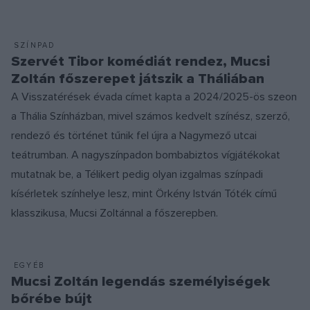
SZÍNPAD
Szervét Tibor komédiát rendez, Mucsi
Zoltán főszerepet játszik a Tháliában
A Visszatérések évada címet kapta a 2024/2025-ös szeon
a Thália Színházban, mivel számos kedvelt színész, szerző,
rendező és történet tűnik fel újra a Nagymező utcai
teátrumban. A nagyszínpadon bombabiztos vígjátékokat
mutatnak be, a Télikert pedig olyan izgalmas színpadi
kísérletek színhelye lesz, mint Örkény István Tóték című
klasszikusa, Mucsi Zoltánnal a főszerepben.
EGYÉB
Mucsi Zoltán legendás személyiségek
bőrébe bújt