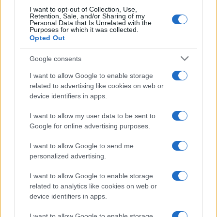
Mucsi Zoltán formátumosabb művész a filmekből és
I want to opt-out of Collection, Use,
Retention, Sale, and/or Sharing of my
reklámokból ismertnél.
Personal Data that Is Unrelated with the
Purposes for which it was collected.
Opted Out
A nemritkán emelt hangon káromkodó színész a köz
Google consents
emberének abbéli vágyát testesíti meg, hogy rend
teremthető a mindennapjainkat uraló káoszban. Azonban ez
I want to allow Google to enable storage
related to advertising like cookies on web or
nem több puszta illúziónál, mert a világ a legkevésbé sem
device identifiers in apps.
tehető békésebbé és igazságosabbá, ám legalább az erre
vonatkozó csalfa remény megmarad. A tévénéző azért
I want to allow my user data to be sent to
Google for online advertising purposes.
hálás, hogy nevetve könnyebbül meg a faragatlan és
önazonos Mucsi alakította figuráknak köszönhetően.
I want to allow Google to send me
personalized advertising.
Eredetileg nagyon más, nem a művészet és nem a színpad
I want to allow Google to enable storage
irányába vezetett volna Mucsi életútja. Az előadó érdes
related to analytics like cookies on web or
humora a nehezen induló pálya körvonalait rajzolja meg,
device identifiers in apps.
amely akkor került kacskaringók és kitérők után a rendes
I want to allow Google to enable storage