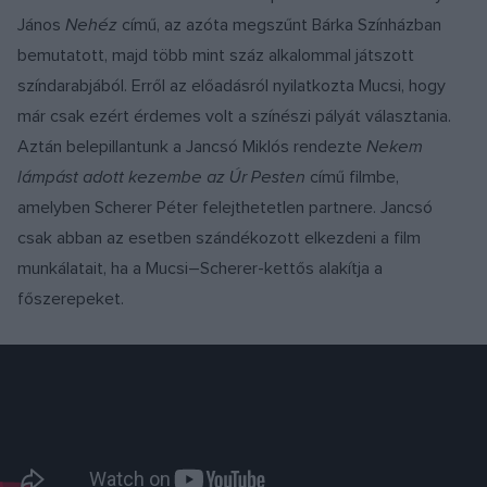
János
Nehéz
című, az azóta megszűnt Bárka Színházban
bemutatott, majd több mint száz alkalommal játszott
színdarabjából. Erről az előadásról nyilatkozta Mucsi, hogy
már csak ezért érdemes volt a színészi pályát választania.
Aztán belepillantunk a Jancsó Miklós rendezte
Nekem
lámpást adott kezembe az Úr Pesten
című filmbe,
amelyben Scherer Péter felejthetetlen partnere. Jancsó
csak abban az esetben szándékozott elkezdeni a film
munkálatait, ha a Mucsi–Scherer-kettős alakítja a
főszerepeket.