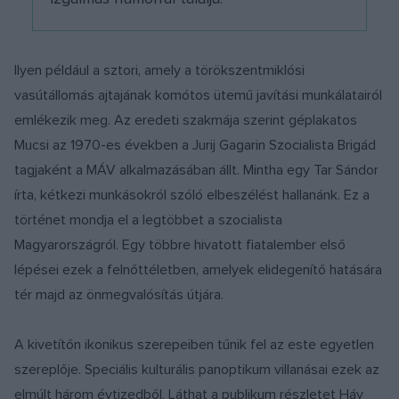
Ilyen például a sztori, amely a törökszentmiklósi
vasútállomás ajtajának komótos ütemű javítási munkálatairól
emlékezik meg. Az eredeti szakmája szerint géplakatos
Mucsi az 1970-es években a Jurij Gagarin Szocialista Brigád
tagjaként a MÁV alkalmazásában állt. Mintha egy Tar Sándor
írta, kétkezi munkásokról szóló elbeszélést hallanánk. Ez a
történet mondja el a legtöbbet a szocialista
Magyarországról. Egy többre hivatott fiatalember első
lépései ezek a felnőttéletben, amelyek elidegenítő hatására
tér majd az önmegvalósítás útjára.
A kivetítőn ikonikus szerepeiben tűnik fel az este egyetlen
szereplője. Speciális kulturális panoptikum villanásai ezek az
elmúlt három évtizedből. Láthat a publikum részletet Háy