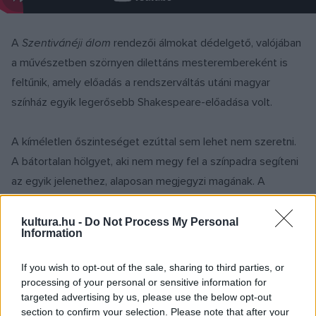
A
Szentivánéji álom
rendezői álmokat dédelgető, valójában
a művészetben szörnyen dilettáns mesterembereként is
feltűnik, amely előadás a rendszerváltás utáni magyar
színház egyik legerősebb Shakespeare-előadása volt.
A kíméletlen őszinteséget ezúttal sem lehet nem szeretni.
A bátortalan hölgyet, aki nem megy fel a színpadra segíteni
az egyik jelenethez, alaposan megjegyzi magának. A
segítőkész nézőnek ellenben kezet csókol és ajándékot ad.
Mucsi kihasználja, hogy a legtöbb humoristával szemben ő
kultura.hu -
Do Not Process My Personal
Information
színész. Ezért nemcsak mesél, hanem olykor, rövid időre
bele is bújik egy-egy felelevenített karakter bőrébe.
If you wish to opt-out of the sale, sharing to third parties, or
processing of your personal or sensitive information for
targeted advertising by us, please use the below opt-out
Sajnálhatjuk, hogy egyetlen előadásrészleten kívül nem esik
section to confirm your selection. Please note that after your