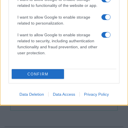
kerékvágásba, amikor hősünket felvették a Szolnoki
related to functionality of the website or app.
Szigligeti Színházba segédszínésznek. A Városmajori
I want to allow Google to enable storage
Szabadtéri Színpadon Lévai Balázs rendezésében látott
Egy
related to personalization.
életem
történeteinek, anekdotáinak és vicceinek
I want to allow Google to enable storage
keresetlen őszintesége köti le a közönséget. Az este az
related to security, including authentication
útkereső emberről, a négygyermekes családapáról szól, aki
functionality and fraud prevention, and other
révbe ért, de zajos sikerei ellenére sem feledi, hogy honnan
user protection.
és hogyan indult.
CONFIRM
Az előadás színlapja a Városmajori
Data Deletion
Data Access
Privacy Policy
Szabadtéri Színpad
honlapján
látható.