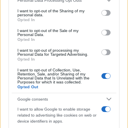
Personal Data Processing Opt Outs
kifejezetten erős és érvényes színháznak tartunk” –
services and may gather and store information including but
mondta Tasnádi István író a Majdnem 20 című darabról, mely
not limited to your visit or usage behaviour. You may click to
I want to opt-out of the Sharing of my
personal data.
grant or deny consent to Google and its third-party tags to
a Bárka Színháznak állít emléket. A szerzőt a történetről, a
Opted In
use your data for below specified purposes in below Google
címválasztásról, valamint arról is kérdeztük: milyen egy
consent section.
I want to opt-out of the Sale of my
fesztivál keretei között színdarabot készíteni.
Personal Data.
Opted In
I want to opt-out of processing my
Personal Data for Targeted Advertising.
EGYÉB
Opted In
A színészet kamikaze-szakma
A színészet a bátorságról szól, arról, hogy mindennap
I want to opt-out of Collection, Use,
Retention, Sale, and/or Sharing of my
felmegyünk a színpadra, és a legsérülékenyebb énünket
Personal Data that Is Unrelated with the
Purposes for which it was collected.
mutatjuk meg a nézőknek – mondja Spolarics Andrea
Opted Out
színésznő, akit idén Kaszás Attila-díjra jelöltek. Vele
Google consents
beszélgettünk arról, hogyan lett belőle a legszerethetőbb
I want to allow Google to enable storage
Mostoha a János vitézben, mi ösztönözte a színészi pályára
related to advertising like cookies on web or
és mi ad erőt évi nyolc premierhez, a tanításhoz és a
device identifiers in apps.
folyamatos tanuláshoz.