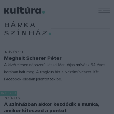
M
BÁRKA
SZÍNHÁZ
MŰVÉSZET
Meghalt Scherer Péter
A kivételesen népszerű Jászai Mari-díjas művész 64 éves
korában halt meg. A tragikus hírt a Nézőművészeti Kft.
Facebook-oldalán jelentették be.
INTERJÚ
SZÍNPAD
A színházban akkor kezdődik a munka,
amikor kiteszed a pontot