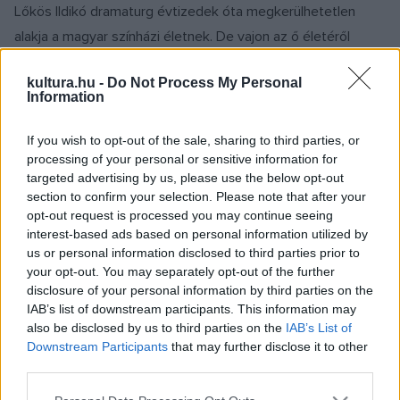
Lőkös Ildikó dramaturg évtizedek óta megkerülhetetlen
alakja a magyar színházi életnek. De vajon az ő életéről
milyen drámát írnának?
kultura.hu -
Do Not Process My Personal
Information
KRITIKA
SZÍNPAD
If you wish to opt-out of the sale, sharing to third parties, or
Mucsi Zoltán stand-up-estjén ő maga a
processing of your personal or sensitive information for
hős
targeted advertising by us, please use the below opt-out
Nemcsak mesél, hanem kihasználja, hogy a legtöbb
section to confirm your selection. Please note that after your
opt-out request is processed you may continue seeing
humoristával szemben ő színész: olykor bele is bújik egy-
interest-based ads based on personal information utilized by
egy felelevenített karakter bőrébe.
us or personal information disclosed to third parties prior to
your opt-out. You may separately opt-out of the further
disclosure of your personal information by third parties on the
IAB’s list of downstream participants. This information may
EGYÉB
also be disclosed by us to third parties on the
IAB’s List of
Majdnem 20
Downstream Participants
that may further disclose it to other
„Gyakorlatilag nyolc nap alatt készült el ez a másfél órás
third parties.
előadás, melyet még egy évvel később is vállalhatónak, sőt
Please note that this website/app uses one or more Google