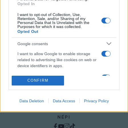
A Páneurópai Piknik jubileumát ünneplik az
Opted In
Eszterháza Központban
I want to opt-out of Collection, Use,
Retention, Sale, and/or Sharing of my
Personal Data that Is Unrelated with the
Purposes for which it was collected.
EGYÉB
Opted Out
67 helyszínen zajlik a Soproni Ünnepi
Hetek
Google consents
I want to allow Google to enable storage
related to advertising like cookies on web or
device identifiers in apps.
I want to allow my user data to be sent to
CONFIRM
Google for online advertising purposes.
I want to allow Google to send me
Data Deletion
Data Access
Privacy Policy
personalized advertising.
I want to allow Google to enable storage
NÉPI
related to analytics like cookies on web or
device identifiers in apps.