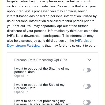
targeted advertising by us, please use the below opt-out
és 21. között.
section to confirm your selection. Please note that after your
opt-out request is processed you may continue seeing
interest-based ads based on personal information utilized by
us or personal information disclosed to third parties prior to
MŰVÉSZET
your opt-out. You may separately opt-out of the further
Fiatal alkotókat hoz helyzetbe a Soproni
disclosure of your personal information by third parties on the
Petőfi Színház két pályázata
IAB’s list of downstream participants. This information may
A Soproni Petőfi Színház két pályázatot hirdet fiatal alkotók
also be disclosed by us to third parties on the
IAB’s List of
Downstream Participants
that may further disclose it to other
számára a kortárs magyar drámairodalom
third parties.
népszerűsítésének, bemutatásának céljával.
Please note that this website/app uses one or more Google
Personal Data Processing Opt Outs
services and may gather and store information including but
not limited to your visit or usage behaviour. You may click to
I want to opt-out of the Sharing of my
personal data.
KULTPOL
grant or deny consent to Google and its third-party tags to
Opted In
A Páneurópai Piknik 30. évfordulóját is
use your data for below specified purposes in below Google
ünneplik Sopronban
consent section.
I want to opt-out of the Sale of my
Personal Data.
Opted In
EGYÉB
I want to opt-out of processing my
Personal Data for Targeted Advertising.