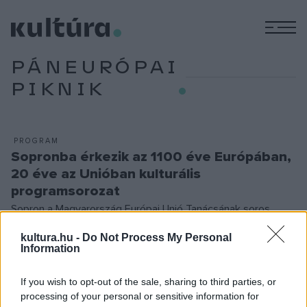
M
PÁNEURÓPAI
PIKNIK
PROGRAM
Sopronba érkezik az 1100 éve Európában,
20 éve az Unióban kulturális
programsorozat
Sopron a Magyarország Európai Unió Tanácsának soros
elnökségéhez kapcsolódó 1100 éve Európában, 20 éve az
kultura.hu -
Do Not Process My Personal
Unióban országjáró kulturális programsorozat második
Information
helyszíne. A kultúrstratégiai intézmények kiemelt programjai
If you wish to opt-out of the sale, sharing to third parties, or
az idén 35. alkalommal megrendezett Páneurópai Piknik
processing of your personal or sensitive information for
rendezvényhez kapcsolódva valósulnak meg augusztus 17.