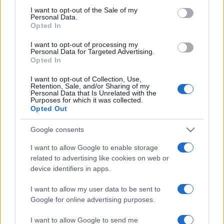
consent section.
I want to opt-out of the Sale of my
EZEN A NAPON TÖRTÉNT
Personal Data.
Január 3-án történt
Opted In
A klasszicizmus mestere, a reformkori arisztokrácia
I want to opt-out of processing my
Personal Data for Targeted Advertising.
építésze volt a százhetven éve ezen a napon elhunyt
Opted In
Pollack Mihály, a Nemzeti Múzeum, a Deák téri evangélikus
I want to opt-out of Collection, Use,
templom, a Ludovika Akadémia és a dégi Festetics-kastély
Retention, Sale, and/or Sharing of my
Personal Data that Is Unrelated with the
tervezője. Megteremtette a hazai építőipar szervezeti
Purposes for which it was collected.
Opted Out
kereteit, és részt vett a Városliget létrehozásában is.
Google consents
I want to allow Google to enable storage
MŰVÉSZET
Sólyom László íróasztala is szerepel az
related to advertising like cookies on web or
device identifiers in apps.
árverésen
Mintegy 600 tételre, köztük Keserü Ilona egyik
I want to allow my user data to be sent to
festményére, valamint Sólyom László volt köztársasági
Google for online advertising purposes.
elnök hivatali bútoraira is lehet licitálni a BÁV kétnapos
I want to allow Google to send me