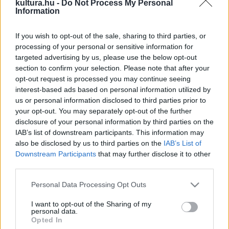
negyvenhetedik születésnapját ünneplő humorista,
kultura.hu -
Do Not Process My Personal
Information
előadóművész, producer Nacsa Olivér, aki Bagi Ivánnal
legalább háromszáz közös show-műsort készített az elmúlt
If you wish to opt-out of the sale, sharing to third parties, or
évtizedekben.
processing of your personal or sensitive information for
targeted advertising by us, please use the below opt-out
section to confirm your selection. Please note that after your
PORTRÉ
opt-out request is processed you may continue seeing
ZENE
interest-based ads based on personal information utilized by
Népzenegyűjtés, folklórkutatás,
us or personal information disclosed to third parties prior to
táncházmozgalom – Száz éve született
your opt-out. You may separately opt-out of the further
Kallós Zoltán
disclosure of your personal information by third parties on the
IAB’s list of downstream participants. This information may
„Én azért gyűjtöttem, mert gyönyörűnek találtam úgy az
also be disclosed by us to third parties on the
IAB’s List of
énekeket, táncokat, balladákat, mint a tárgyakat” – vallotta
Downstream Participants
that may further disclose it to other
a száz éve, 1926. március 26-án született Kallós Zoltán
third parties.
Kossuth-nagydíjas és Kossuth-díjas erdélyi néprajzkutató,
Please note that this website/app uses one or more Google
Personal Data Processing Opt Outs
népzenegyűjtő, múzeumalapító, a Corvin-lánc kitüntetettje,
services and may gather and store information including but
not limited to your visit or usage behaviour. You may click to
I want to opt-out of the Sharing of my
a nemzet művésze.
personal data.
grant or deny consent to Google and its third-party tags to
Opted In
use your data for below specified purposes in below Google