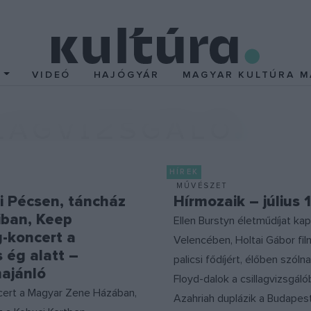
T
VIDEÓ
HAJÓGYÁR
MAGYAR KULTÚRA M
LAGVIZSGÁLÓ
HÍREK
MŰVÉSZET
i Pécsen, táncház
Hírmozaik – július 1
iban, Keep
Ellen Burstyn életműdíjat kap
g-koncert a
Velencében, Holtai Gábor film
s ég alatt –
palicsi fődíjért, élőben szóln
ajánló
Floyd-dalok a csillagvizsgáló
cert a Magyar Zene Házában,
Azahriah duplázik a Budapes