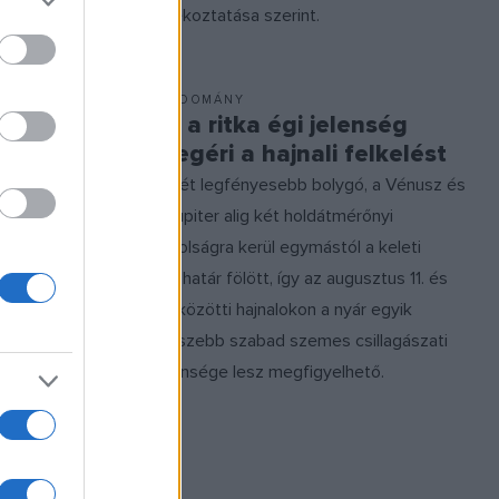
tájékoztatása szerint.
TUDOMÁNY
demes
Ez a ritka égi jelenség
megéri a hajnali felkelést
A két legfényesebb bolygó, a Vénusz és
bb fényes
a Jupiter alig két holdátmérőnyi
z kerül közel
távolságra kerül egymástól a keleti
 hajnalban –
látóhatár fölött, így az augusztus 11. és
n a
13. közötti hajnalokon a nyár egyik
ritka
legszebb szabad szemes csillagászati
incs szükség
jelensége lesz megfigyelhető.
s