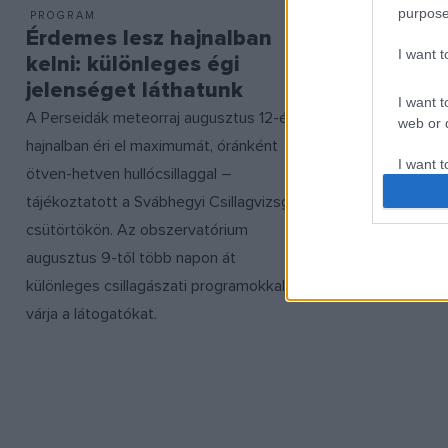
purpose
PROGRAM
TUDOMÁNY
Érdemes lesz hajnalban
Szerda é
I want 
kelni: különleges égi
ég
jelenséget láthatunk
Július 29. és
I want t
A Perseidák meteorraj augusztus 12-én
színesíti az 
web or d
hajnalban éri el maximumát, óránként
Delta Aquari
I want t
ötven-hetven hullócsillaggal –
Megfelelő he
or app.
tájékoztatott a Svábhegyi Csillagvizsgáló
meteor felvi
I want t
csütörtökön. Az obszervatórium
lesz.
augusztus 9-től több napon át
I want t
különleges csillagászati programokkal
authenti
várja a látogatókat.