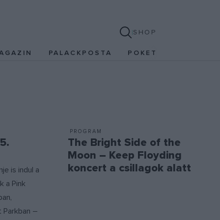
SHOP
AGAZIN
PALACKPOSTA
POKET
PROGRAM
5.
The Bright Side of the
Moon – Keep Floyding
koncert a csillagok alatt
je is indul a
ak a Pink
ban,
t Parkban –