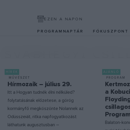
EZEN A NAPON
PROGRAMNAPTÁR
FÓKUSZPON
SVÁBHEGYI CSIL
HÍREK
AJÁNLÓ
MŰVÉSZET
PROGRAM
Hírmozaik – július 29.
Kertmoz
a Kobuc
Itt a Hogyan tudnék élni nélküled?
Floydin
folytatásának előzetese, a görög
csillago
kormányfő megköszönte Nolannek az
Program
Odüsszeiát, ritka napfogyatkozást
Balaton-kon
láthatunk augusztusban –