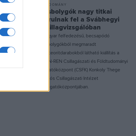
TUDOMÁNY
us násza
Kisbolygók nagy titkai
tárulnak fel a Svábhegyi
Csillagvizsgálóban
om estén
Magyar felfedezésű, becsapódó
oszlán-
kisbolygókból megmaradt
aga, a
meteoritdarabokból látható kiállítás a
égbolton.
HUN-REN Csillagászati és Földtudományi
Kutatóközpont (CSFK) Konkoly Thege
Miklós Csillagászati Intézet
látogatóközpontjában.