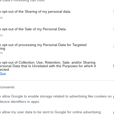
l Data Processing Opt Outs
o opt-out of the Sharing of my personal data.
In
TUDOMÁNY
olsó napján
Már hajnalban ér
o opt-out of the Sale of my Personal Data.
 elfogy majd a hold
kémlelni az eget
In
augusztus 20-án
ogyatkozás lesz
to opt-out of processing my Personal Data for Targeted
ing.
Három bolygó, a Hold és tö
tő szeptember 7-én,
In
csillag, valamint csillaghalma
különleges égi jelenség
o opt-out of Collection, Use, Retention, Sale, and/or Sharing
egymáshoz augusztus 20-án
percig fog tartani, és ha a
ersonal Data that Is Unrelated with the Purposes for which it
lected.
tájékoztatott augusztus 18-á
elég világos lesz, szabad
Out
Svábhegyi Csillagvizsgáló. A 
átható lesz majd a
jelenség megfigyeléséhez n
ötét, vöröses-barnás
consents
távcsőre, szabad szemmel i
o allow Google to enable storage related to advertising like cookies on
tökéletesen látható lesz.
evice identifiers in apps.
o allow my user data to be sent to Google for online advertising