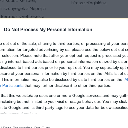
z a Kobuci Kertben,
hírösszefoglalónk.
ni szőnyegek a Néprajzi
kertmozis vetítések a
turális Negyedben, Keep
 -
Do Not Process My Personal Information
ncert a Svábhegyi
áló parkjában – további
to opt-out of the sale, sharing to third parties, or processing of your per
 egyéb izgalmas tippek heti
formation for targeted advertising by us, please use the below opt-out s
r selection. Please note that after your opt-out request is processed y
lónkban.
eing interest-based ads based on personal information utilized by us or
disclosed to third parties prior to your opt-out. You may separately opt-
HÍREK
losure of your personal information by third parties on the IAB’s list of
MŰVÉSZET
. This information may also be disclosed by us to third parties on the
IA
k – január 2.
Hírmozaik - decem
Participants
that may further disclose it to other third parties.
 Csillagvizsgálóban
Jön az első múzeumi silent d
 that this website/app uses one or more Google services and may gath
ték, mit látunk az égen
különleges égi jelenségeket 
including but not limited to your visit or usage behaviour. You may click 
 to Google and its third-party tags to use your data for below specifi
z MR Szimfonikusok az
napokban, a Magyar Rádió S
ogle consent section.
is meghívták az újévi
Zenekara nyitja az évet -
.
hírösszefoglalónk.