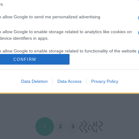
s.
PROGRAM
jjel felrobban az
A Mars és a Regul
to allow Google to send me personalized advertising.
a nyári égbolton
 31. között két meteorraj is
Június 16. és 18. között hár
o allow Google to enable storage related to analytics like cookies on
éjszakai égboltot: a Déli
látható lesz a Mars és az Or
evice identifiers in apps.
dák és az Alfa Capricornidák.
csillagkép legfényesebb csill
o allow Google to enable storage related to functionality of the website
lyről óránként akár két tucat
Regulus együttállása a nyári 
CONFIRM
llanása is megfigyelhető
o allow Google to enable storage related to personalization.
Data Deletion
Data Access
Privacy Policy
o allow Google to enable storage related to security, including
cation functionality and fraud prevention, and other user protection.
1
2
3
>
>>