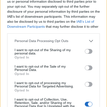
us or personal information disclosed to third parties prior to
Péterfy Bori is mesél a Művészetek
your opt-out. You may separately opt-out of the further
Völgyében
disclosure of your personal information by third parties on the
IAB’s list of downstream participants. This information may
Az Egyszülős Központ idén is mesemondó sztárokkal, mint,
also be disclosed by us to third parties on the
IAB’s List of
Beck Zoltán, Péterfy Bori, Tarján Zsófi, Sena Dagadu, Varga
Downstream Participants
that may further disclose it to other
Livius és Vitáris Iván, közös alkotással és játékokkal várja a
third parties.
családokat programjaira a Művészetek Völgyében.
Please note that this website/app uses one or more Google
Personal Data Processing Opt Outs
services and may gather and store information including but
not limited to your visit or usage behaviour. You may click to
I want to opt-out of the Sharing of my
personal data.
grant or deny consent to Google and its third-party tags to
FILM
Opted In
use your data for below specified purposes in below Google
Csehországban duplázott a Véletlenül
consent section.
írtam egy könyvet
I want to opt-out of the Sale of my
Personal Data.
Az NFI támogatásával nemzetközi koprodukcióban, Annet
Opted In
Huizing bestseller könyvéből készült alkotás a tizedik
I want to opt-out of processing my
Personal Data for Targeted Advertising.
fesztiváldíjánál tart.
Opted In
I want to opt-out of Collection, Use,
Retention, Sale, and/or Sharing of my
PROGRAM
Personal Data that Is Unrelated with the