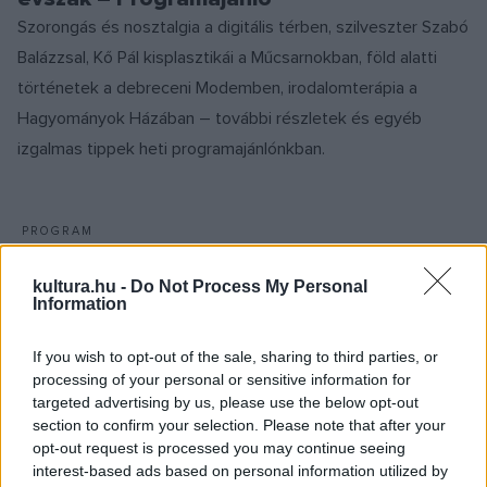
Szorongás és nosztalgia a digitális térben, szilveszter Szabó
Balázzsal, Kő Pál kisplasztikái a Műcsarnokban, föld alatti
történetek a debreceni Modemben, irodalomterápia a
Hagyományok Házában – további részletek és egyéb
izgalmas tippek heti programajánlónkban.
PROGRAM
Zenével is ünneplik a verset az
Operettben
kultura.hu -
Do Not Process My Personal
Information
Fesztivállal ünnepli fennállásának huszadik évfordulóját a
Versünnep Alapítvány november 8-án és 9-én a Budapesti
If you wish to opt-out of the sale, sharing to third parties, or
Operettszínházban, ahol a nem hivatásos előadók
processing of your personal or sensitive information for
nemzetközi seregszemléjét is megrendezik.
targeted advertising by us, please use the below opt-out
section to confirm your selection. Please note that after your
opt-out request is processed you may continue seeing
interest-based ads based on personal information utilized by
PROGRAM