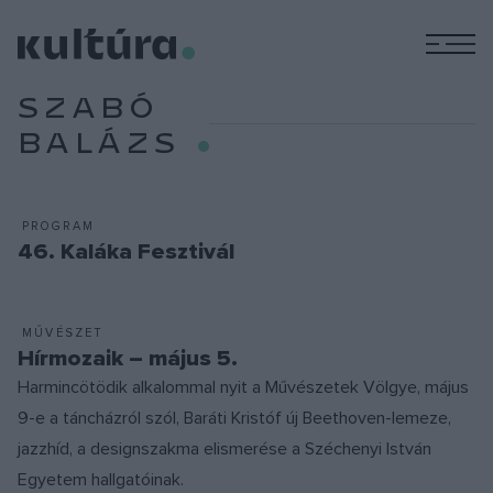
M
SZABÓ
BALÁZS
PROGRAM
46. Kaláka Fesztivál
MŰVÉSZET
Hírmozaik – május 5.
Harmincötödik alkalommal nyit a Művészetek Völgye, május
9-e a táncházról szól, Baráti Kristóf új Beethoven-lemeze,
jazzhíd, a designszakma elismerése a Széchenyi István
Egyetem hallgatóinak.