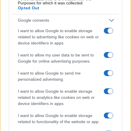
Jubileumi programokat kínál az új évadban
Purposes for which it was collected.
Opted Out
a 150 éves Zeneakadémia
A hangversenyek mellett tablókiállítás, városi séták és
Google consents
épületbejárások is várják az érdeklődőket.
I want to allow Google to enable storage
related to advertising like cookies on web or
device identifiers in apps.
I want to allow my user data to be sent to
Google for online advertising purposes.
I want to allow Google to send me
personalized advertising.
I want to allow Google to enable storage
related to analytics like cookies on web or
device identifiers in apps.
I want to allow Google to enable storage
INSTRUMENT
related to functionality of the website or app.
POPKULT
Miért tanult meg hegedülni Szabó Balázs?