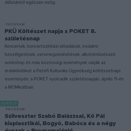
délutántól egészen estig.
PROGRAM
PKÜ Költészet napja x POKET 8.
születésnap
Koncertek, koncertszínházi előadások, irodalmi
beszélgetések, versmegzenésítések, alkotóművészeti
workshop és más közösségi események várják az
érdeklődőket a Petőfi Kulturális Ügynökség költészetnapi
eseményén, a POKET nyolcadik születésnapján, április 11-én
a MOMkultban.
AJÁNLÓ
PROGRAM
Szilveszter Szabó Balázzsal, Kő Pál
kisplasztikái, Bogyó, Babóca és a négy
évszak – Programajánló