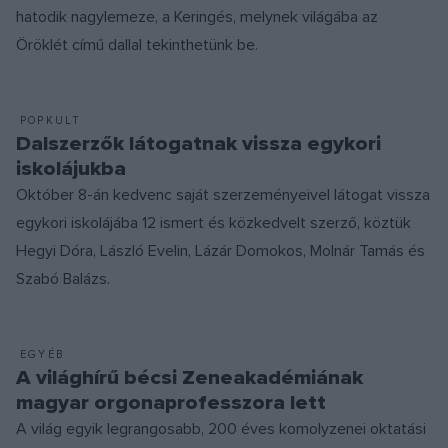
hatodik nagylemeze, a Keringés, melynek világába az
Öröklét című dallal tekinthetünk be.
POPKULT
Dalszerzők látogatnak vissza egykori
iskolájukba
Október 8-án kedvenc saját szerzeményeivel látogat vissza
egykori iskolájába 12 ismert és közkedvelt szerző, köztük
Hegyi Dóra, László Evelin, Lázár Domokos, Molnár Tamás és
Szabó Balázs.
EGYÉB
A világhírű bécsi Zeneakadémiának
magyar orgonaprofesszora lett
A világ egyik legrangosabb, 200 éves komolyzenei oktatási