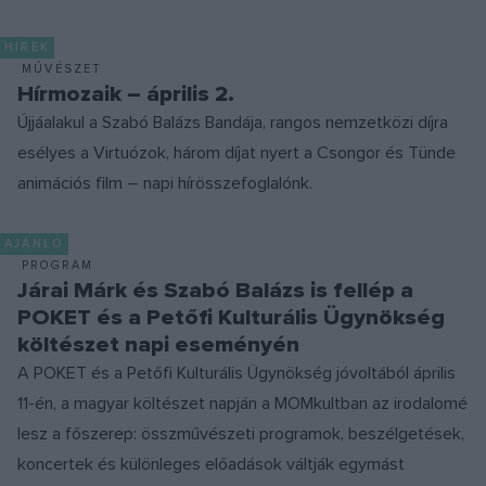
HÍREK
MŰVÉSZET
Hírmozaik – április 2.
Újjáalakul a Szabó Balázs Bandája, rangos nemzetközi díjra
esélyes a Virtuózok, három díjat nyert a Csongor és Tünde
animációs film – napi hírösszefoglalónk.
AJÁNLÓ
PROGRAM
Járai Márk és Szabó Balázs is fellép a
POKET és a Petőfi Kulturális Ügynökség
költészet napi eseményén
A POKET és a Petőfi Kulturális Ügynökség jóvoltából április
11-én, a magyar költészet napján a MOMkultban az irodalomé
lesz a főszerep: összművészeti programok, beszélgetések,
koncertek és különleges előadások váltják egymást