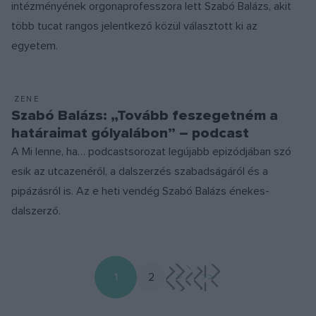
intézményének orgonaprofesszora lett Szabó Balázs, akit
több tucat rangos jelentkező közül választott ki az
egyetem.
ZENE
Szabó Balázs: „Tovább feszegetném a
határaimat gólyalábon” – podcast
A Mi lenne, ha… podcastsorozat legújabb epizódjában szó
esik az utcazenéről, a dalszerzés szabadságáról és a
pipázásról is. Az e heti vendég Szabó Balázs énekes-
dalszerző.
1
2
>
>>