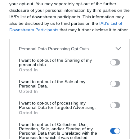
your opt-out. You may separately opt-out of the further
EZEN A NAPON TÖRTÉNT
disclosure of your personal information by third parties on the
Március 29-én történt
IAB’s list of downstream participants. This information may
„Hiszek a költészet öncélúságában, abban, hogy egy
also be disclosed by us to third parties on the
IAB’s List of
versnek, egy regénynek semmi más célja nincs, nem is lehet,
Downstream Participants
that may further disclose it to other
third parties.
mint hogy szép legyen” – fogalmazta az 1885. március 29-
én született – és 1936-ban elhunyt – költő, író, műfordító,
Please note that this website/app uses one or more Google
Personal Data Processing Opt Outs
services and may gather and store information including but
Kosztolányi Dezső, a Nyugat első nemzedékének művésze,
not limited to your visit or usage behaviour. You may click to
I want to opt-out of the Sharing of my
a 20. századi magyar széppróza és líra egyik legnagyobb
personal data.
grant or deny consent to Google and its third-party tags to
Opted In
alakja, akinek olyan regények és verseskötetek fűződnek a
use your data for below specified purposes in below Google
consent section.
nevéhez, mint az Aranysárkány, az Édes Anna és a Néró, a
I want to opt-out of the Sale of my
Personal Data.
véres költő, illetve a Négy fal között, a Mágia és A szegény
Opted In
kisgyermek panaszai.
I want to opt-out of processing my
Personal Data for Targeted Advertising.
Opted In
I want to opt-out of Collection, Use,
Retention, Sale, and/or Sharing of my
Personal Data that Is Unrelated with the
Purposes for which it was collected.