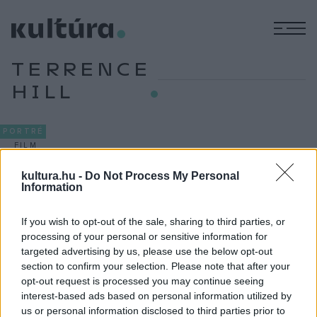
M
TERRENCE
HILL
PORTRÉ
FILM
Bud Spencert akkor is szerettük, ha
kultura.hu -
Do Not Process My Personal
Piedonénak, akkor is, ha Buldózernek
Information
hívták
Tíz éve, 2016. június 27-én halt meg Bud Spencer olasz
If you wish to opt-out of the sale, sharing to third parties, or
színész, Terence Hill elválaszthatatlan partnere, a Különben
processing of your personal or sensitive information for
targeted advertising by us, please use the below opt-out
dühbe jövünk, a Kincs, ami nincs, a Zsoldoskatona, a Seriff az
section to confirm your selection. Please note that after your
égből, a Szuperhekusok és a Piedone-filmek sztárja.
opt-out request is processed you may continue seeing
interest-based ads based on personal information utilized by
us or personal information disclosed to third parties prior to